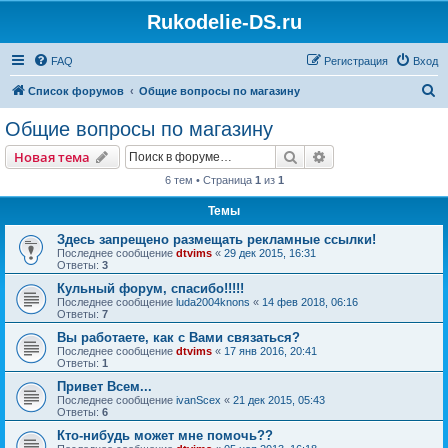
Rukodelie-DS.ru
FAQ
Регистрация
Вход
П
Список форумов
Общие вопросы по магазину
о
Общие вопросы по магазину
и
Поиск
Расширенный пои
Новая тема
с
6 тем • Страница
1
из
1
к
Темы
Здесь запрещено размещать рекламные ссылки!
Последнее сообщение
dtvims
«
29 дек 2015, 16:31
Ответы:
3
Кульный форум, спасибо!!!!!
Последнее сообщение
luda2004knons
«
14 фев 2018, 06:16
Ответы:
7
Вы работаете, как с Вами связаться?
Последнее сообщение
dtvims
«
17 янв 2016, 20:41
Ответы:
1
Привет Всем...
Последнее сообщение
ivanScex
«
21 дек 2015, 05:43
Ответы:
6
Кто-нибудь может мне помочь??