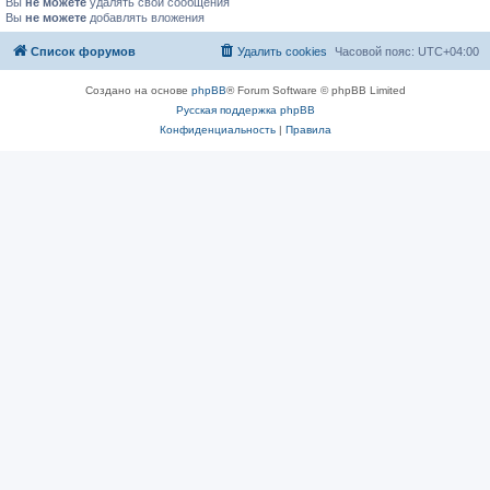
Вы
не можете
удалять свои сообщения
Вы
не можете
добавлять вложения
Список форумов
Удалить cookies
Часовой пояс:
UTC+04:00
Создано на основе
phpBB
® Forum Software © phpBB Limited
Русская поддержка phpBB
Конфиденциальность
|
Правила