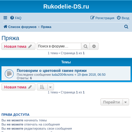
Rukodelie-DS.ru
FAQ
Регистрация
Вход
П
Список форумов
Пряжа
о
Пряжа
и
Поиск
Расширенный пои
Новая тема
с
1 тема • Страница
1
из
1
к
Темы
Поговорим о цветовой гамме пряжи
Последнее сообщение
luda2004knons
«
19 фев 2018, 06:50
Ответы:
6
Новая тема
1 тема • Страница
1
из
1
Перейти
ПРАВА ДОСТУПА
Вы
не можете
начинать темы
Вы
не можете
отвечать на сообщения
Вы
не можете
редактировать свои сообщения