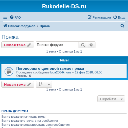
Rukodelie-DS.ru
FAQ
Регистрация
Вход
П
Список форумов
Пряжа
о
Пряжа
и
Поиск
Расширенный пои
Новая тема
с
1 тема • Страница
1
из
1
к
Темы
Поговорим о цветовой гамме пряжи
Последнее сообщение
luda2004knons
«
19 фев 2018, 06:50
Ответы:
6
Новая тема
1 тема • Страница
1
из
1
Перейти
ПРАВА ДОСТУПА
Вы
не можете
начинать темы
Вы
не можете
отвечать на сообщения
Вы
не можете
редактировать свои сообщения