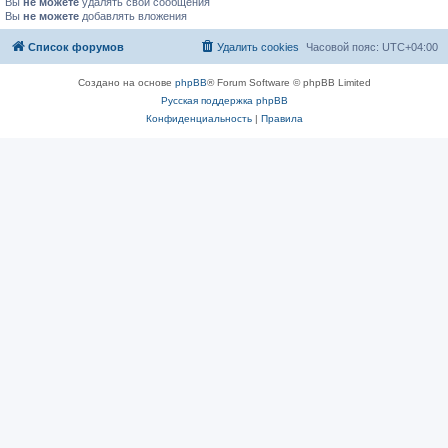
Вы
не можете
удалять свои сообщения
Вы
не можете
добавлять вложения
Список форумов
Удалить cookies
Часовой пояс:
UTC+04:00
Создано на основе
phpBB
® Forum Software © phpBB Limited
Русская поддержка phpBB
Конфиденциальность
|
Правила