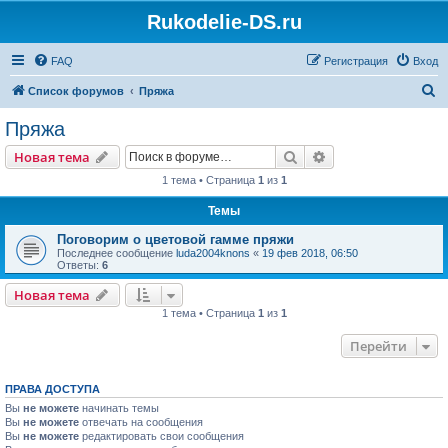
Rukodelie-DS.ru
FAQ
Регистрация
Вход
П
Список форумов
Пряжа
о
Пряжа
и
Поиск
Расширенный пои
Новая тема
с
1 тема • Страница
1
из
1
к
Темы
Поговорим о цветовой гамме пряжи
Последнее сообщение
luda2004knons
«
19 фев 2018, 06:50
Ответы:
6
Новая тема
1 тема • Страница
1
из
1
Перейти
ПРАВА ДОСТУПА
Вы
не можете
начинать темы
Вы
не можете
отвечать на сообщения
Вы
не можете
редактировать свои сообщения