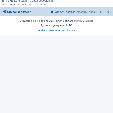
Вы
не можете
удалять свои сообщения
Вы
не можете
добавлять вложения
Список форумов
Удалить cookies
Часовой пояс:
UTC+04:00
Создано на основе
phpBB
® Forum Software © phpBB Limited
Русская поддержка phpBB
Конфиденциальность
|
Правила