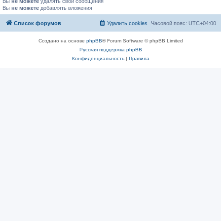
Вы
не можете
удалять свои сообщения
Вы
не можете
добавлять вложения
Список форумов
Удалить cookies
Часовой пояс:
UTC+04:00
Создано на основе
phpBB
® Forum Software © phpBB Limited
Русская поддержка phpBB
Конфиденциальность
|
Правила