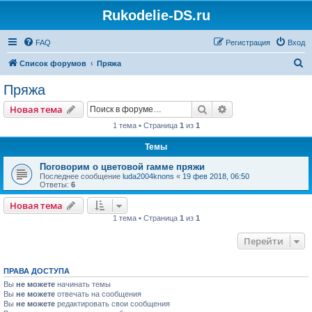
Rukodelie-DS.ru
FAQ
Регистрация
Вход
П
Список форумов
Пряжа
о
Пряжа
и
Поиск
Расширенный пои
Новая тема
с
1 тема • Страница
1
из
1
к
Темы
Поговорим о цветовой гамме пряжи
Последнее сообщение
luda2004knons
«
19 фев 2018, 06:50
Ответы:
6
Новая тема
1 тема • Страница
1
из
1
Перейти
ПРАВА ДОСТУПА
Вы
не можете
начинать темы
Вы
не можете
отвечать на сообщения
Вы
не можете
редактировать свои сообщения