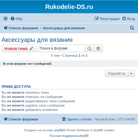
Rukodelie-DS.ru
FAQ
Регистрация
Вход
П
Список форумов
Аксессуары для вязания
о
Аксессуары для вязания
и
Поиск
Расширенный пои
Новая тема
с
0 тем • Страница
1
из
1
к
В этом форуме нет сообщений.
Перейти
ПРАВА ДОСТУПА
Вы
не можете
начинать темы
Вы
не можете
отвечать на сообщения
Вы
не можете
редактировать свои сообщения
Вы
не можете
удалять свои сообщения
Вы
не можете
добавлять вложения
Список форумов
Удалить cookies
Часовой пояс:
UTC+04:00
Создано на основе
phpBB
® Forum Software © phpBB Limited
Русская поддержка phpBB