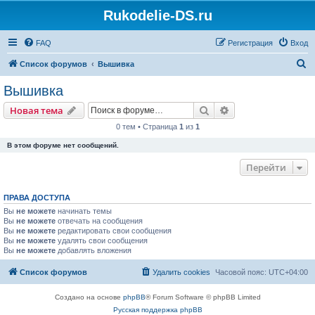
Rukodelie-DS.ru
FAQ
Регистрация
Вход
П
Список форумов
Вышивка
о
Вышивка
и
Поиск
Расширенный пои
Новая тема
с
0 тем • Страница
1
из
1
к
В этом форуме нет сообщений.
Перейти
ПРАВА ДОСТУПА
Вы
не можете
начинать темы
Вы
не можете
отвечать на сообщения
Вы
не можете
редактировать свои сообщения
Вы
не можете
удалять свои сообщения
Вы
не можете
добавлять вложения
Список форумов
Удалить cookies
Часовой пояс:
UTC+04:00
Создано на основе
phpBB
® Forum Software © phpBB Limited
Русская поддержка phpBB