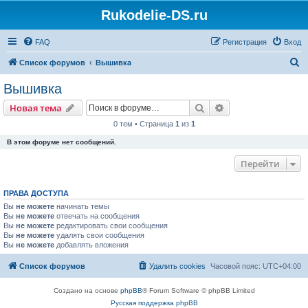
Rukodelie-DS.ru
FAQ
Регистрация
Вход
П
Список форумов
Вышивка
о
Вышивка
и
Поиск
Расширенный пои
Новая тема
с
0 тем • Страница
1
из
1
к
В этом форуме нет сообщений.
Перейти
ПРАВА ДОСТУПА
Вы
не можете
начинать темы
Вы
не можете
отвечать на сообщения
Вы
не можете
редактировать свои сообщения
Вы
не можете
удалять свои сообщения
Вы
не можете
добавлять вложения
Список форумов
Удалить cookies
Часовой пояс:
UTC+04:00
Создано на основе
phpBB
® Forum Software © phpBB Limited
Русская поддержка phpBB