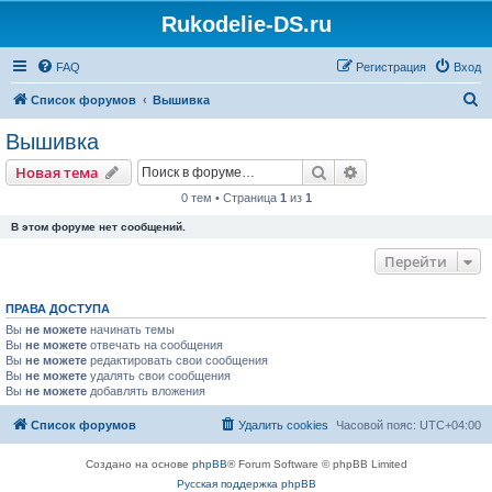
Rukodelie-DS.ru
FAQ
Регистрация
Вход
П
Список форумов
Вышивка
о
Вышивка
и
Поиск
Расширенный пои
Новая тема
с
0 тем • Страница
1
из
1
к
В этом форуме нет сообщений.
Перейти
ПРАВА ДОСТУПА
Вы
не можете
начинать темы
Вы
не можете
отвечать на сообщения
Вы
не можете
редактировать свои сообщения
Вы
не можете
удалять свои сообщения
Вы
не можете
добавлять вложения
Список форумов
Удалить cookies
Часовой пояс:
UTC+04:00
Создано на основе
phpBB
® Forum Software © phpBB Limited
Русская поддержка phpBB