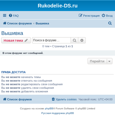
Rukodelie-DS.ru
FAQ
Регистрация
Вход
П
Список форумов
Вышивка
о
Вышивка
и
Поиск
Расширенный пои
Новая тема
с
0 тем • Страница
1
из
1
к
В этом форуме нет сообщений.
Перейти
ПРАВА ДОСТУПА
Вы
не можете
начинать темы
Вы
не можете
отвечать на сообщения
Вы
не можете
редактировать свои сообщения
Вы
не можете
удалять свои сообщения
Вы
не можете
добавлять вложения
Список форумов
Удалить cookies
Часовой пояс:
UTC+04:00
Создано на основе
phpBB
® Forum Software © phpBB Limited
Русская поддержка phpBB