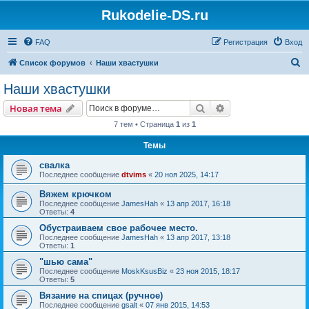
Rukodelie-DS.ru
FAQ
Регистрация
Вход
П
Список форумов
Наши хвастушки
о
Наши хвастушки
и
Поиск
Расширенный пои
Новая тема
с
7 тем • Страница
1
из
1
к
Темы
свалка
Последнее сообщение
dtvims
«
20 ноя 2025, 14:17
Вяжем крючком
Последнее сообщение
JamesHah
«
13 апр 2017, 16:18
Ответы:
4
Обустраиваем свое рабочее место.
Последнее сообщение
JamesHah
«
13 апр 2017, 13:18
Ответы:
1
"шью сама"
Последнее сообщение
MoskKsusBiz
«
23 ноя 2015, 18:17
Ответы:
5
Вязание на спицах (ручное)
Последнее сообщение
gsalt
«
07 янв 2015, 14:53