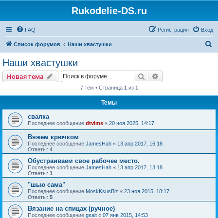
Rukodelie-DS.ru
FAQ
Регистрация
Вход
П
Список форумов
Наши хвастушки
о
Наши хвастушки
и
Поиск
Расширенный пои
Новая тема
с
7 тем • Страница
1
из
1
к
Темы
свалка
Последнее сообщение
dtvims
«
20 ноя 2025, 14:17
Вяжем крючком
Последнее сообщение
JamesHah
«
13 апр 2017, 16:18
Ответы:
4
Обустраиваем свое рабочее место.
Последнее сообщение
JamesHah
«
13 апр 2017, 13:18
Ответы:
1
"шью сама"
Последнее сообщение
MoskKsusBiz
«
23 ноя 2015, 18:17
Ответы:
5
Вязание на спицах (ручное)
Последнее сообщение
gsalt
«
07 янв 2015, 14:53