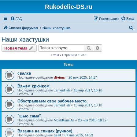
Rukodelie-DS.ru
FAQ
Регистрация
Вход
П
Список форумов
Наши хвастушки
о
Наши хвастушки
и
Поиск
Расширенный пои
Новая тема
с
7 тем • Страница
1
из
1
к
Темы
свалка
Последнее сообщение
dtvims
«
20 ноя 2025, 14:17
Вяжем крючком
Последнее сообщение
JamesHah
«
13 апр 2017, 16:18
Ответы:
4
Обустраиваем свое рабочее место.
Последнее сообщение
JamesHah
«
13 апр 2017, 13:18
Ответы:
1
"шью сама"
Последнее сообщение
MoskKsusBiz
«
23 ноя 2015, 18:17
Ответы:
5
Вязание на спицах (ручное)
Последнее сообщение
gsalt
«
07 янв 2015, 14:53