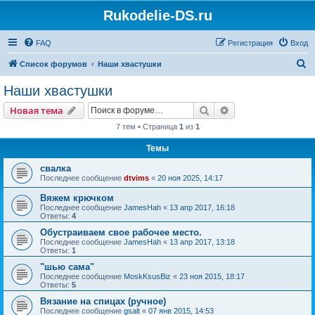
Rukodelie-DS.ru
FAQ
Регистрация
Вход
П
Список форумов
Наши хвастушки
о
Наши хвастушки
и
Поиск
Расширенный пои
Новая тема
с
7 тем • Страница
1
из
1
к
Темы
свалка
Последнее сообщение
dtvims
«
20 ноя 2025, 14:17
Вяжем крючком
Последнее сообщение
JamesHah
«
13 апр 2017, 16:18
Ответы:
4
Обустраиваем свое рабочее место.
Последнее сообщение
JamesHah
«
13 апр 2017, 13:18
Ответы:
1
"шью сама"
Последнее сообщение
MoskKsusBiz
«
23 ноя 2015, 18:17
Ответы:
5
Вязание на спицах (ручное)
Последнее сообщение
gsalt
«
07 янв 2015, 14:53