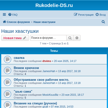
Rukodelie-DS.ru
FAQ
Регистрация
Вход
П
Список форумов
Наши хвастушки
о
Наши хвастушки
и
Поиск
Расширенный пои
Новая тема
с
7 тем • Страница
1
из
1
к
Темы
свалка
Последнее сообщение
dtvims
«
20 ноя 2025, 14:17
Вяжем крючком
Последнее сообщение
JamesHah
«
13 апр 2017, 16:18
Ответы:
4
Обустраиваем свое рабочее место.
Последнее сообщение
JamesHah
«
13 апр 2017, 13:18
Ответы:
1
"шью сама"
Последнее сообщение
MoskKsusBiz
«
23 ноя 2015, 18:17
Ответы:
5
Вязание на спицах (ручное)
Последнее сообщение
gsalt
«
07 янв 2015, 14:53