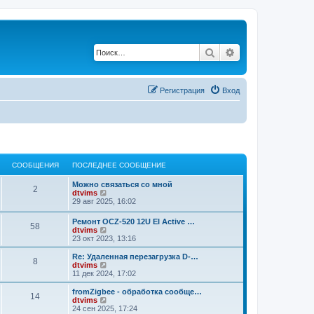
Поиск
Расширенный по
Регистрация
Вход
СООБЩЕНИЯ
ПОСЛЕДНЕЕ СООБЩЕНИЕ
Можно связаться со мной
2
П
dtvims
е
29 авг 2025, 16:02
р
е
Ремонт OCZ-520 12U EI Active …
58
й
П
dtvims
т
е
23 окт 2023, 13:16
и
р
к
е
Re: Удаленная перезагрузка D-…
п
8
й
П
dtvims
о
т
е
11 дек 2024, 17:02
с
и
р
л
к
е
fromZigbee - обработка сообще…
е
14
п
й
П
dtvims
д
о
т
е
24 сен 2025, 17:24
н
с