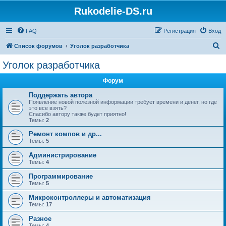
Rukodelie-DS.ru
FAQ
Регистрация
Вход
П
Список форумов
Уголок разработчика
о
Уголок разработчика
и
Форум
с
к
Поддержать автора
Появление новой полезной информации требует времени и денег, но где
это все взять?
Спасибо автору также будет приятно!
Темы:
2
Ремонт компов и др...
Темы:
5
Администрирование
Темы:
4
Программирование
Темы:
5
Микроконтроллеры и автоматизация
Темы:
17
Разное
Темы:
4