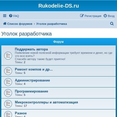
Rukodelie-DS.ru
FAQ
Регистрация
Вход
П
Список форумов
Уголок разработчика
о
Уголок разработчика
и
Форум
с
к
Поддержать автора
Появление новой полезной информации требует времени и денег, но где
это все взять?
Спасибо автору также будет приятно!
Темы:
2
Ремонт компов и др...
Темы:
5
Администрирование
Темы:
4
Программирование
Темы:
5
Микроконтроллеры и автоматизация
Темы:
17
Разное
Темы:
4