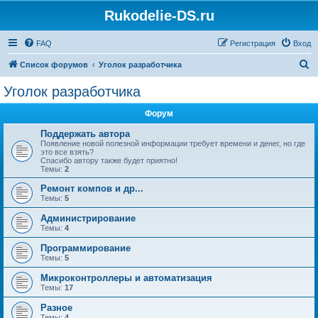
Rukodelie-DS.ru
FAQ
Регистрация
Вход
П
Список форумов
Уголок разработчика
о
Уголок разработчика
и
Форум
с
к
Поддержать автора
Появление новой полезной информации требует времени и денег, но где
это все взять?
Спасибо автору также будет приятно!
Темы:
2
Ремонт компов и др...
Темы:
5
Администрирование
Темы:
4
Программирование
Темы:
5
Микроконтроллеры и автоматизация
Темы:
17
Разное
Темы:
4