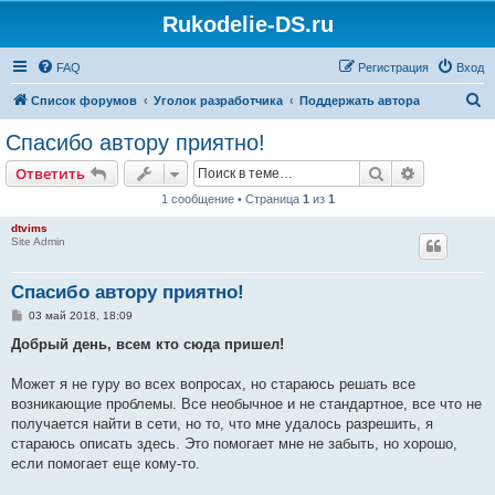
Rukodelie-DS.ru
FAQ
Регистрация
Вход
П
Список форумов
Уголок разработчика
Поддержать автора
о
Спасибо автору приятно!
и
Поиск
Расширен
Ответить
с
1 сообщение • Страница
1
из
1
к
dtvims
Site Admin
Спасибо автору приятно!
С
03 май 2018, 18:09
о
о
Добрый день, всем кто сюда пришел!
б
щ
е
Может я не гуру во всех вопросах, но стараюсь решать все
н
возникающие проблемы. Все необычное и не стандартное, все что не
и
е
получается найти в сети, но то, что мне удалось разрешить, я
стараюсь описать здесь. Это помогает мне не забыть, но хорошо,
если помогает еще кому-то.