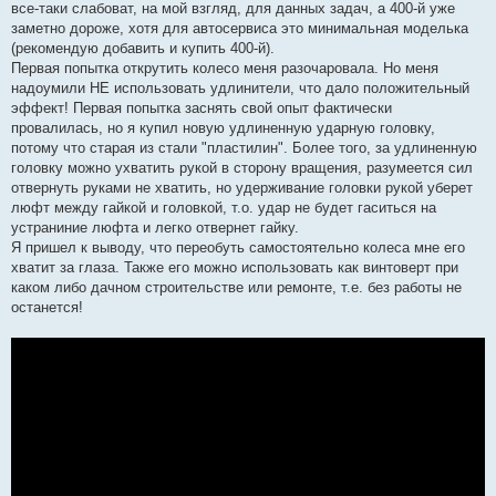
все-таки слабоват, на мой взгляд, для данных задач, а 400-й уже
заметно дороже, хотя для автосервиса это минимальная моделька
(рекомендую добавить и купить 400-й).
Первая попытка открутить колесо меня разочаровала. Но меня
надоумили НЕ использовать удлинители, что дало положительный
эффект! Первая попытка заснять свой опыт фактически
провалилась, но я купил новую удлиненную ударную головку,
потому что старая из стали "пластилин". Более того, за удлиненную
головку можно ухватить рукой в сторону вращения, разумеется сил
отвернуть руками не хватить, но удерживание головки рукой уберет
люфт между гайкой и головкой, т.о. удар не будет гаситься на
устраниние люфта и легко отвернет гайку.
Я пришел к выводу, что переобуть самостоятельно колеса мне его
хватит за глаза. Также его можно использовать как винтоверт при
каком либо дачном строительстве или ремонте, т.е. без работы не
останется!