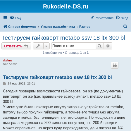
Rukodelie-DS.ru
FAQ
Регистрация
Вход
П
Список форумов
Уголок разработчика
Разное
о
Тестируем гайковерт metabo ssw 18 ltx 300 bl
и
Поиск
Расширен
Ответить
с
1 сообщение • Страница
1
из
1
к
dtvims
Site Admin
Тестируем гайковерт metabo ssw 18 ltx 300 bl
С
24 мар 2021, 23:01
о
о
Сегодня проверим возможности гайковерта, он же (по документам)
б
винтоверт, он же (как правильнее всего) импакт, metabo ssw 18 ltx
щ
е
300 bl.
н
У меня уже были некоторые аккумуляторные устройства от metabo,
и
е
потому выбор покупки гайковерта, а точнее его тушки без аккума,
зарядки и кейса, был очевиден, т.е. его фирма. По мощности и цене
выиграла моделька на 300 сильных попугаев, т.к. 200-й вроде и
может справиться, но через кучу переходников, да и патрон на 1/4'