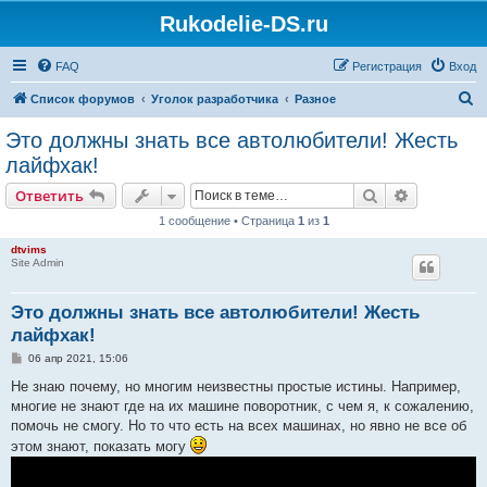
Rukodelie-DS.ru
FAQ
Регистрация
Вход
П
Список форумов
Уголок разработчика
Разное
о
Это должны знать все автолюбители! Жесть
и
лайфхак!
с
Поиск
Расширен
Ответить
к
1 сообщение • Страница
1
из
1
dtvims
Site Admin
Это должны знать все автолюбители! Жесть
лайфхак!
С
06 апр 2021, 15:06
о
о
Не знаю почему, но многим неизвестны простые истины. Например,
б
многие не знают где на их машине поворотник, с чем я, к сожалению,
щ
е
помочь не смогу. Но то что есть на всех машинах, но явно не все об
н
этом знают, показать могу
и
е