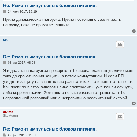
Re: Ремонт импульсных блоков питания.
С
24 июл 2017, 19:19
о
о
Нужна динамическая нагрузка. Нужно постепенно увеличивать
б
нагрузку, пока не сработает защита.
щ
е
н
и
tak
е
Re: Ремонт импульсных блоков питания.
С
03 авг 2017, 08:58
о
о
Я в два этапа нагрузкой проверяю БП: сперва плавным увеличением
б
тока до срабатывания защиты, а потом коммутацией. И если БП
щ
е
уходит в защиту на значительно разных токах, то в нём что-то не так.
н
Как правило в этом виноваты либо электролиты, уже пошли сохнуть,
и
е
либо коррозия пайки. Хотя никто не застрахован от ремонта БП с
неправильной разводкой или с неправильно рассчитанной схемой.
dtvims
Site Admin
Re: Ремонт импульсных блоков питания.
С
22 фев 2018, 11:00