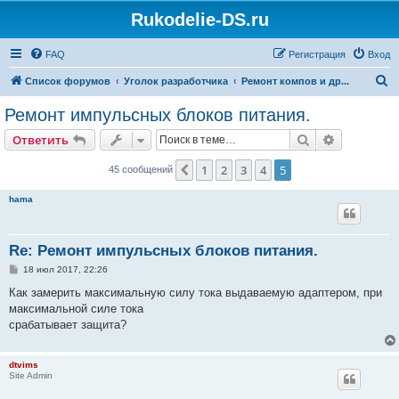
Rukodelie-DS.ru
FAQ
Регистрация
Вход
П
Список форумов
Уголок разработчика
Ремонт компов и др...
о
Ремонт импульсных блоков питания.
и
Поиск
Расширен
Ответить
с
к
1
2
3
4
5
Пред.
45 сообщений
hama
Re: Ремонт импульсных блоков питания.
С
18 июл 2017, 22:26
о
о
Как замерить максимальную силу тока выдаваемую адаптером, при
б
максимальной силе тока
щ
е
срабатывает защита?
н
и
е
dtvims
Site Admin