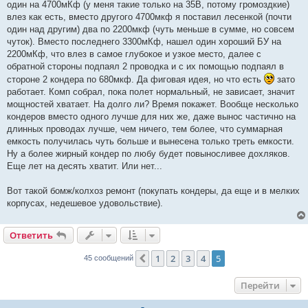
один на 4700мКф (у меня такие только на 35В, потому громоздкие)
влез как есть, вместо другого 4700мкф я поставил лесенкой (почти
один над другим) два по 2200мкф (чуть меньше в сумме, но совсем
чуток). Вместо последнего 3300мКф, нашел один хороший БУ на
2200мКф, что влез в самое глубокое и узкое место, далее с
обратной стороны подпаял 2 проводка и с их помощью подпаял в
стороне 2 кондера по 680мкф. Да фиговая идея, но что есть
зато
работает. Комп собрал, пока полет нормальный, не зависает, значит
мощностей хватает. На долго ли? Время покажет. Вообще несколько
кондеров вместо одного лучше для них же, даже вынос частично на
длинных проводах лучше, чем ничего, тем более, что суммарная
емкость получилась чуть больше и вынесена только треть емкости.
Ну а более жирный кондер по любу будет повыносливее дохляков.
Еще лет на десять хватит. Или нет...
Вот такой бомж/колхоз ремонт (покупать кондеры, да еще и в мелких
корпусах, недешевое удовольствие).
Ответить
1
2
3
4
5
Пред.
45 сообщений
Перейти