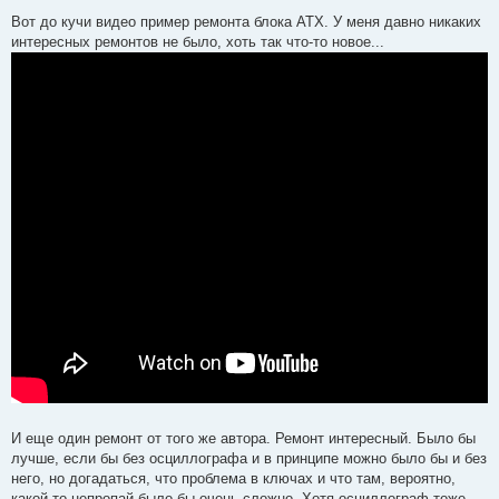
о
о
Вот до кучи видео пример ремонта блока ATX. У меня давно никаких
б
интересных ремонтов не было, хоть так что-то новое...
щ
е
н
и
е
И еще один ремонт от того же автора. Ремонт интересный. Было бы
лучше, если бы без осциллографа и в принципе можно было бы и без
него, но догадаться, что проблема в ключах и что там, вероятно,
какой-то непропай было бы очень сложно. Хотя осциллограф тоже