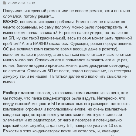
С
23 окт 2023, 13:16
о
о
Получился интересный ремонт или не совсем ремонт, хотя он точно
б
сломался, потому ремонт...
щ
е
ВАЖНО
, понимать историю проблемы. Ремонт сам не отличается
н
чем-то особенным, но саму поломку можно было предотвратить. А
и
е
именно комп начал зависать! Я грешил на что угодно, но только не
на БП, ну как такой красивенький, весь из себя может быть причиной
проблем? А это ВАЖНО оказалось. Однажды, решив переустановить
ОС (не включал комп какое-то время вообще даже в розетку),
включил только в розетку, а он стал сам включаться и выключаться
много много раз. Отключил его и попытался включить его еще раз,
но нет, более ни одного признака жизни, даже дежурный светодиод
не светится. Отключил БП от всего, подал напряжение, но тестером
дежурку так и не нашел. Пытаться далее его включить смысла не
имело.
Разбор полетов
показал, что зависал комп именно из-за него, хотя
бы потому, что пачка конденсаторов была вздута. Интересно, что
ввиду высокой мощности БП и компактных его размеров, плотность
компоновки огромная и использованы емкие, но очень компактные
конденсаторы, которые воткнули местами в плотную к силовым
элементам и их радиаторам, от чего и перегрев и потенциально
короткий срок службы, а данному БП, наверное уже лет 10 есть.
Емкости в этих конденсаторах почти не осталось, и, очевидно,