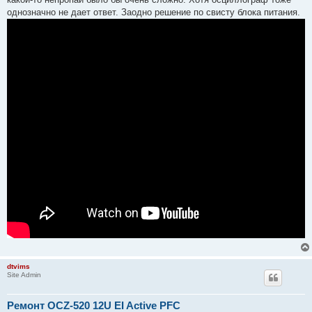
однозначно не дает ответ. Заодно решение по свисту блока питания.
dtvims
Site Admin
Ремонт OCZ-520 12U EI Active PFC