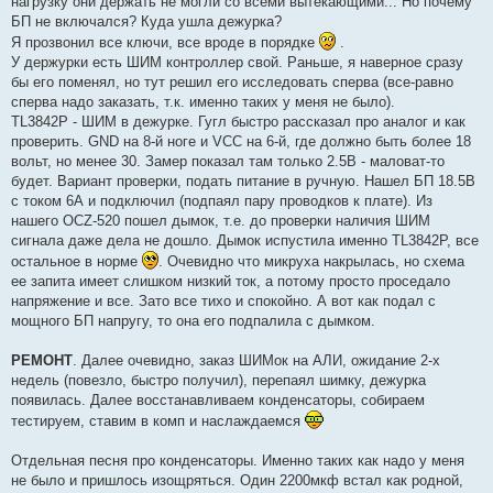
нагрузку они держать не могли со всеми вытекающими... Но почему
БП не включался? Куда ушла дежурка?
Я прозвонил все ключи, все вроде в порядке
.
У держурки есть ШИМ контроллер свой. Раньше, я наверное сразу
бы его поменял, но тут решил его исследовать сперва (все-равно
сперва надо заказать, т.к. именно таких у меня не было).
TL3842P - ШИМ в дежурке. Гугл быстро рассказал про аналог и как
проверить. GND на 8-й ноге и VCC на 6-й, где должно быть более 18
вольт, но менее 30. Замер показал там только 2.5В - маловат-то
будет. Вариант проверки, подать питание в ручную. Нашел БП 18.5В
с током 6А и подключил (подпаял пару проводков к плате). Из
нашего OCZ-520 пошел дымок, т.е. до проверки наличия ШИМ
сигнала даже дела не дошло. Дымок испустила именно TL3842P, все
остальное в норме
. Очевидно что микруха накрылась, но схема
ее запита имеет слишком низкий ток, а потому просто проседало
напряжение и все. Зато все тихо и спокойно. А вот как подал с
мощного БП напругу, то она его подпалила с дымком.
РЕМОНТ
. Далее очевидно, заказ ШИМок на АЛИ, ожидание 2-х
недель (повезло, быстро получил), перепаял шимку, дежурка
появилась. Далее восстанавливаем конденсаторы, собираем
тестируем, ставим в комп и наслаждаемся
Отдельная песня про конденсаторы. Именно таких как надо у меня
не было и пришлось изощряться. Один 2200мкф встал как родной,