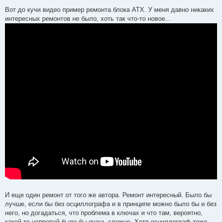
о
о
Вот до кучи видео пример ремонта блока ATX. У меня давно никаких
б
интересных ремонтов не было, хоть так что-то новое...
щ
е
н
и
е
И еще один ремонт от того же автора. Ремонт интересный. Было бы
лучше, если бы без осциллографа и в принципе можно было бы и без
него, но догадаться, что проблема в ключах и что там, вероятно,
какой-то непропай было бы очень сложно. Хотя осциллограф тоже