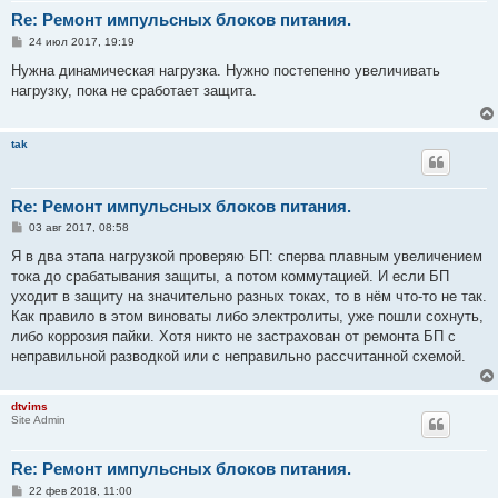
Re: Ремонт импульсных блоков питания.
С
24 июл 2017, 19:19
о
о
Нужна динамическая нагрузка. Нужно постепенно увеличивать
б
нагрузку, пока не сработает защита.
щ
е
н
и
tak
е
Re: Ремонт импульсных блоков питания.
С
03 авг 2017, 08:58
о
о
Я в два этапа нагрузкой проверяю БП: сперва плавным увеличением
б
тока до срабатывания защиты, а потом коммутацией. И если БП
щ
е
уходит в защиту на значительно разных токах, то в нём что-то не так.
н
Как правило в этом виноваты либо электролиты, уже пошли сохнуть,
и
е
либо коррозия пайки. Хотя никто не застрахован от ремонта БП с
неправильной разводкой или с неправильно рассчитанной схемой.
dtvims
Site Admin
Re: Ремонт импульсных блоков питания.
С
22 фев 2018, 11:00