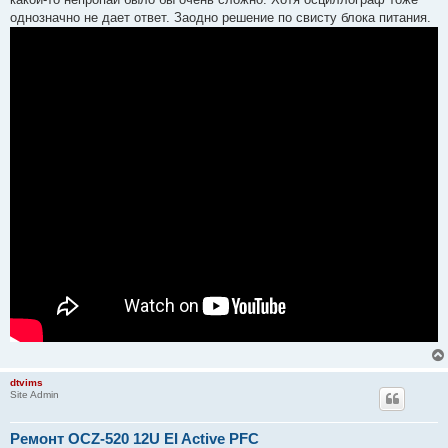
однозначно не дает ответ. Заодно решение по свисту блока питания.
dtvims
Site Admin
Ремонт OCZ-520 12U EI Active PFC