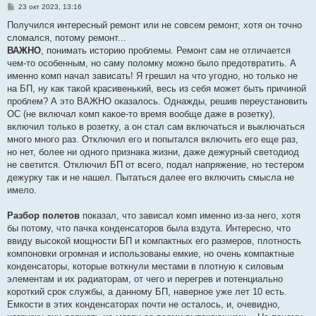
С
23 окт 2023, 13:16
о
о
Получился интересный ремонт или не совсем ремонт, хотя он точно
б
сломался, потому ремонт...
щ
е
ВАЖНО
, понимать историю проблемы. Ремонт сам не отличается
н
чем-то особенным, но саму поломку можно было предотвратить. А
и
е
именно комп начал зависать! Я грешил на что угодно, но только не
на БП, ну как такой красивенький, весь из себя может быть причиной
проблем? А это ВАЖНО оказалось. Однажды, решив переустановить
ОС (не включал комп какое-то время вообще даже в розетку),
включил только в розетку, а он стал сам включаться и выключаться
много много раз. Отключил его и попытался включить его еще раз,
но нет, более ни одного признака жизни, даже дежурный светодиод
не светится. Отключил БП от всего, подал напряжение, но тестером
дежурку так и не нашел. Пытаться далее его включить смысла не
имело.
Разбор полетов
показал, что зависал комп именно из-за него, хотя
бы потому, что пачка конденсаторов была вздута. Интересно, что
ввиду высокой мощности БП и компактных его размеров, плотность
компоновки огромная и использованы емкие, но очень компактные
конденсаторы, которые воткнули местами в плотную к силовым
элементам и их радиаторам, от чего и перегрев и потенциально
короткий срок службы, а данному БП, наверное уже лет 10 есть.
Емкости в этих конденсаторах почти не осталось, и, очевидно,