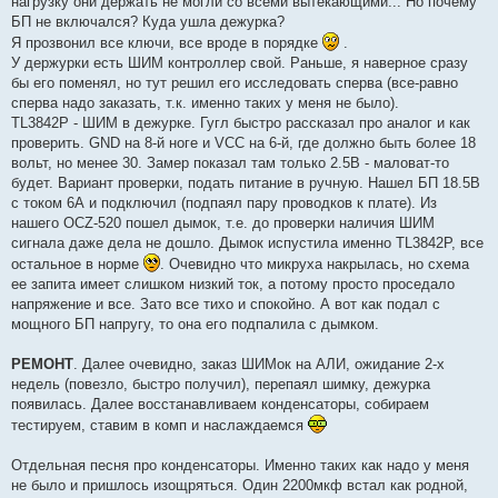
нагрузку они держать не могли со всеми вытекающими... Но почему
БП не включался? Куда ушла дежурка?
Я прозвонил все ключи, все вроде в порядке
.
У держурки есть ШИМ контроллер свой. Раньше, я наверное сразу
бы его поменял, но тут решил его исследовать сперва (все-равно
сперва надо заказать, т.к. именно таких у меня не было).
TL3842P - ШИМ в дежурке. Гугл быстро рассказал про аналог и как
проверить. GND на 8-й ноге и VCC на 6-й, где должно быть более 18
вольт, но менее 30. Замер показал там только 2.5В - маловат-то
будет. Вариант проверки, подать питание в ручную. Нашел БП 18.5В
с током 6А и подключил (подпаял пару проводков к плате). Из
нашего OCZ-520 пошел дымок, т.е. до проверки наличия ШИМ
сигнала даже дела не дошло. Дымок испустила именно TL3842P, все
остальное в норме
. Очевидно что микруха накрылась, но схема
ее запита имеет слишком низкий ток, а потому просто проседало
напряжение и все. Зато все тихо и спокойно. А вот как подал с
мощного БП напругу, то она его подпалила с дымком.
РЕМОНТ
. Далее очевидно, заказ ШИМок на АЛИ, ожидание 2-х
недель (повезло, быстро получил), перепаял шимку, дежурка
появилась. Далее восстанавливаем конденсаторы, собираем
тестируем, ставим в комп и наслаждаемся
Отдельная песня про конденсаторы. Именно таких как надо у меня
не было и пришлось изощряться. Один 2200мкф встал как родной,