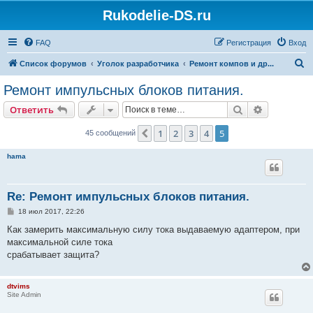
Rukodelie-DS.ru
FAQ
Регистрация
Вход
П
Список форумов
Уголок разработчика
Ремонт компов и др...
о
Ремонт импульсных блоков питания.
и
Поиск
Расширен
Ответить
с
к
1
2
3
4
5
Пред.
45 сообщений
hama
Re: Ремонт импульсных блоков питания.
С
18 июл 2017, 22:26
о
о
Как замерить максимальную силу тока выдаваемую адаптером, при
б
максимальной силе тока
щ
е
срабатывает защита?
н
и
е
dtvims
Site Admin