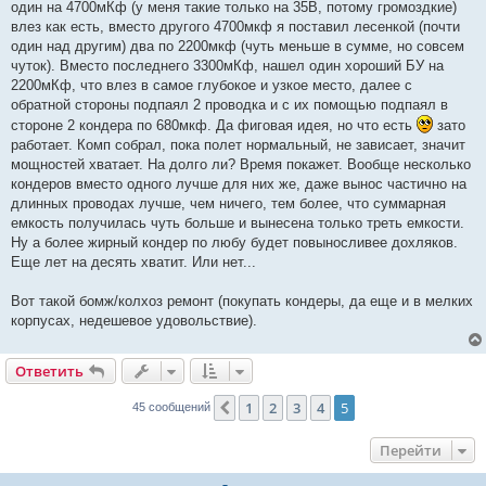
один на 4700мКф (у меня такие только на 35В, потому громоздкие)
влез как есть, вместо другого 4700мкф я поставил лесенкой (почти
один над другим) два по 2200мкф (чуть меньше в сумме, но совсем
чуток). Вместо последнего 3300мКф, нашел один хороший БУ на
2200мКф, что влез в самое глубокое и узкое место, далее с
обратной стороны подпаял 2 проводка и с их помощью подпаял в
стороне 2 кондера по 680мкф. Да фиговая идея, но что есть
зато
работает. Комп собрал, пока полет нормальный, не зависает, значит
мощностей хватает. На долго ли? Время покажет. Вообще несколько
кондеров вместо одного лучше для них же, даже вынос частично на
длинных проводах лучше, чем ничего, тем более, что суммарная
емкость получилась чуть больше и вынесена только треть емкости.
Ну а более жирный кондер по любу будет повыносливее дохляков.
Еще лет на десять хватит. Или нет...
Вот такой бомж/колхоз ремонт (покупать кондеры, да еще и в мелких
корпусах, недешевое удовольствие).
Ответить
1
2
3
4
5
Пред.
45 сообщений
Перейти