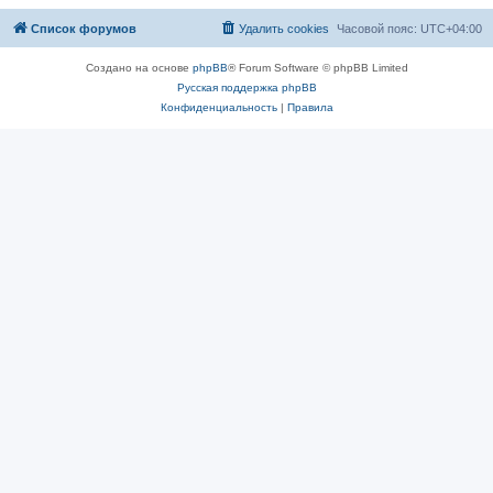
Список форумов
Удалить cookies
Часовой пояс:
UTC+04:00
Создано на основе
phpBB
® Forum Software © phpBB Limited
Русская поддержка phpBB
Конфиденциальность
|
Правила