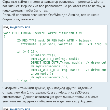
Странные тайминги, хотя анализатор распознает протокол 1-wire, а
вот чип нет. Вернее чип все распознает, но работает как-то не так, а
надо сделать чтобы было так.
Рабочей является библиотека OneWire для Arduino, вот на нее и
будем оглядываться.
КОД:
ВЫДЕЛИТЬ ВСЁ
void CRIT_TIMING OneWire::write_bit(uint8_t v)

{

	IO_REG_TYPE mask IO_REG_MASK_ATTR = bitmask;

	__attribute__((unused)) volatile IO_REG_TYPE *reg IO_REG_BASE_ATTR = baseReg;

	if (v & 1) {

		noInterrupts();

		DIRECT_WRITE_LOW(reg, mask);

		DIRECT_MODE_OUTPUT(reg, mask);	// drive output low

		delayMicroseconds(10);

		DIRECT_WRITE_HIGH(reg, mask);	// drive output high

		interrupts();

		delayMicroseconds(55);

	} else {

		noInterrupts();

Смотрите и тайминги другие, да и подход другой. отдельно
		DIRECT_WRITE_LOW(reg, mask);

		DIRECT_MODE_OUTPUT(reg, mask);	// drive output low

отправляем бит 1 и отдельно 0, а в либе для сс2530 есть
		delayMicroseconds(65);

оптимизация. Данная оптимизация дает лишние такты, а значит
		DIRECT_WRITE_HIGH(reg, mask);	// drive output high

увеличивает задержки - убираем ее и делаем как у Ардуино.
		interrupts();

		delayMicroseconds(5);

КОД:
ВЫДЕЛИТЬ ВСЁ