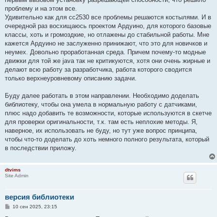
проблему и на этом все.
Удивительно как для сс2530 все проблемы решаются костылями. И в
очередной раз восхищаюсь проектом Ардуино, для которого базовые
классы, хоть и громоздкие, но отлажены до стабильной работы. Мне
кажется Ардуино не заслуженно принижают, что это для новичков и
неумех. Довольно проработанная среда. Причем почему-то модные
движки для той же java так не критикуются, хотя они очень жирные и
делают всю работу за разработчика, работа которого сводится
только верхнеуровневому описанию задачи.
Буду далее работать в этом направлении. Необходимо доделать
библиотеку, чтобы она умела в нормальную работу с датчиками,
плюс надо добавить те возможности, которые используются в скетче
для проверки оригинальности, т.к. там есть неплохие методы. Я,
наверное, их использовать не буду, но тут уже вопрос принципа,
чтобы что-то доделать до хоть немного полного результата, который
в последствии приложу.
dtvims
Site Admin
версия библиотеки
С
10 сен 2025, 23:15
о