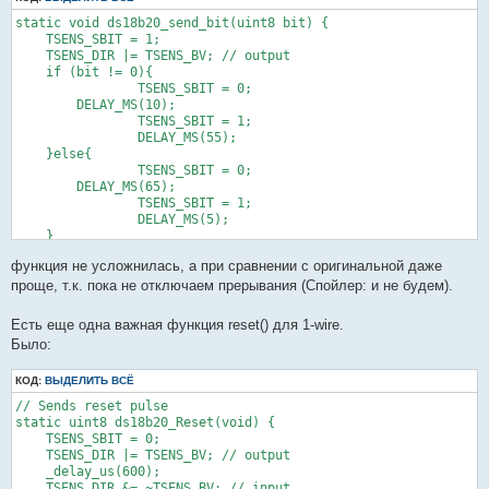
	}

}
static void ds18b20_send_bit(uint8 bit) {

    TSENS_SBIT = 1;

    TSENS_DIR |= TSENS_BV; // output

    if (bit != 0){

		TSENS_SBIT = 0;

        DELAY_MS(10);

		TSENS_SBIT = 1;

		DELAY_MS(55);

    }else{

		TSENS_SBIT = 0;

        DELAY_MS(65);

		TSENS_SBIT = 1;

		DELAY_MS(5);

    }

}
функция не усложнилась, а при сравнении с оригинальной даже
проще, т.к. пока не отключаем прерывания (Спойлер: и не будем).
Есть еще одна важная функция reset() для 1-wire.
Было:
КОД:
ВЫДЕЛИТЬ ВСЁ
// Sends reset pulse

static uint8 ds18b20_Reset(void) {

    TSENS_SBIT = 0;

    TSENS_DIR |= TSENS_BV; // output

    _delay_us(600);

    TSENS_DIR &= ~TSENS_BV; // input
