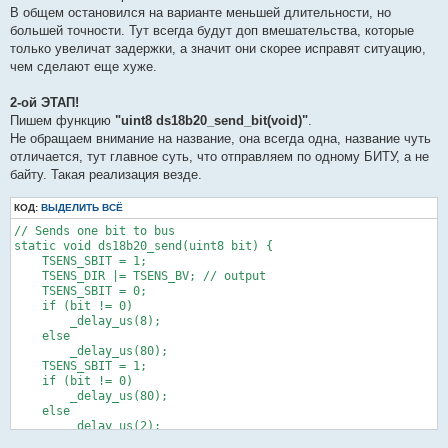
В общем остановился на варианте меньшей длительности, но
большей точности. Тут всегда будут доп вмешательства, которые
только увеличат задержки, а значит они скорее исправят ситуацию,
чем сделают еще хуже.
2-ой ЭТАП!
Пишем функцию
"uint8 ds18b20_send_bit(void)"
.
Не обращаем внимание на название, она всегда одна, название чуть
отличается, тут главное суть, что отправляем по одному БИТУ, а не
байту. Такая реализация везде.
КОД:
ВЫДЕЛИТЬ ВСЁ
// Sends one bit to bus

static void ds18b20_send(uint8 bit) {

    TSENS_SBIT = 1;

    TSENS_DIR |= TSENS_BV; // output

    TSENS_SBIT = 0;

    if (bit != 0)

        _delay_us(8);

    else

        _delay_us(80);

    TSENS_SBIT = 1;

    if (bit != 0)

        _delay_us(80);

    else

        _delay_us(2);

}