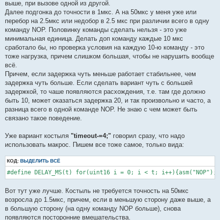
выше, при вызове одной из другой.
Далее подгонка до точности в 1мкс. А на 50мкс у меня уже или
перебор на 2.5мкс или недобор в 2.5 мкс при различии всего в одну
команду NOP. Половинку команды сделать нельзя - это уже
минимальная единица. Делать доп команду каждые 10 мкс
сработало бы, но проверка условия на каждую 10-ю команду - это
тоже нагрузка, причем слишком большая, чтобы не нарушить вообще
всё.
Причем, если задержка чуть меньше работает стабильнее, чем
задержка чуть больше. Если сделать вариант чуть с большей
задержкой, то чаше появляются расхождения, т.е. там где должно
быть 10, может оказаться задержка 20, и так произвольно и часто, а
разница всего в одной команде NOP. Не знаю с чем может быть
связано такое поведение.
Уже вариант костыля
"timeout-=4;"
говорил сразу, что надо
использовать макрос. Пишем все тоже самое, только вида:
КОД:
ВЫДЕЛИТЬ ВСЁ
#define DELAY_MS(t) for(uint16 i = 0; i < t; i++){asm("NOP");a
Вот тут уже лучше. Костыль не требуется точность на 50мкс
возросла до 1.5мкс, причем, если в меньшую сторону даже выше, а
в большую сторону (на одну команду NOP больше), снова
появляются посторонние вмешательства.