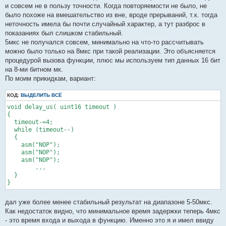
и совсем не в пользу точности. Когда повторяемости не было, не
было похоже на вмешательство из вне, вроде прерываний, т.к. тогда
неточность имела бы почти случайный характер, а тут разброс в
показаниях был слишком стабильный.
5мкс не получался совсем, минимально на что-то рассчитывать
можно было только на 8мкс при такой реализации. Это объясняется
процедурой вызова функции, плюс мы используем тип данных 16 бит
на 8-ми битном мк.
По моим прикидкам, вариант:
КОД:
ВЫДЕЛИТЬ ВСЁ
void delay_us( uint16 timeout )

{

  timeout-=4;

  while (timeout--)

  {

    asm("NOP");

    asm("NOP");

    asm("NOP");

	...

  }

}
дал уже более менее стабильный результат на диапазоне 5-50мкс.
Как недостаток видно, что минимальное время задержки теперь 4мкс
- это время входа и выхода в функцию. Именно это я и имел ввиду