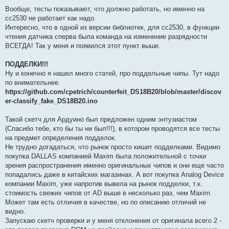
Вообще, тесты показывают, что должно работать, но именно на
сс2530 не работает как надо.
Интересно, что в одной из версии библиотек, для сс2530, в функции
чтения датчика сперва была команда на изменение разрядности
ВСЕГДА! Так у меня и появился этот пункт выше.
ПОДДЕЛКИ!!!
Ну и конечно я нашел много статей, про поддельные чипы. Тут надо
по внимательнее.
https://github.com/cpetrich/counterfeit_DS18B20/blob/master/discov
er-classify_fake_DS18B20.ino
Такой скетч для Ардуино был предложен одним энтузиастом
(Спасибо тебе, кто бы ты ни был!!!), в котором проводятся все тесты
на предмет определения подделок.
Не трудно догадаться, что рынок просто кишит подделками. Видимо
покупка DALLAS компанией Maxim была положительной с точки
зрения распространения именно оригинальных чипов и они еще часто
попадались даже в китайских магазинах. А вот покупка Analog Device
компании Maxim, уже напротив вывела на рынок подделки, т.к.
стоимость свежих чипов от AD выше в несколько раз, чем Maxim.
Может там есть отличия в качестве, но по описанию отличий не
видно.
Запускаю скетч проверки и у меня отклонения от оригинала всего 2 -