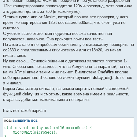
это первая проверка ROM не пройдена и при установке разрешения
12bit конвертирование происходит за 120микросекунд, хотя оригинал
это должен делать за 750 (в максимуме).
Я также купил чип от Maxim, который прошел все проверки, у него
время конвертирования 12bit составило 530мкс, что скетч уже не
смутило.
С учетом всего этого, моя подделка весьма качественная
получается, наверное. Она проходит почти все тесты.
На этом этапе я не пробовал оригинальную микросхему проверить на
сс2530 с предложенными библиотеками для ds18b20, но начал
писать свою.
Ну как свою... Основой общения с датчиком является протокол 1-
wire. Сперва мне показалось, что на Ардуино он аппаратный, но нет,
на мк ATmel ничем таким и не пахнет. Библиотека
OneWire
вполне
себе программная. В основе ее лежит функция
delay_us()
. Вот с нее
я и начал.
Берем Анализатор сигнала, начинаем моргать ножкой с задержкой
функцией
delay_us
и смотрим, какие времена имеем в реальности,
стараясь добиться максимального попадания.
Есть вот такой вариант:
КОД:
ВЫДЕЛИТЬ ВСЁ
static void _delay_us(uint16 microSecs) {

    MicroWait(microSecs);
