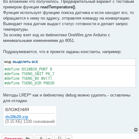
о
Во вложении что получилось. Предварительный вариант с тестовым
б
примером функции
readTemperature()
.
щ
е
Функция использует функцию поиска датчика и если находит его, то
н
обращается к нему по адресу, отправляя команду на конвертацию.
и
е
Выжидает пока датчик выдаст статус готовности и делает запрос
температуры.
За основу взят код из библиотеки OneWire для Arduino с
минимальными изменениями до 8051.
Подразумевается, что в проекте заданы константы, например:
КОД:
ВЫДЕЛИТЬ ВСЁ
#define DS18B20_PORT 0

#define TSENS_SBIT P0_7

#define TSENS_BV BV(7)

#define TSENS_DIR P0DIR
Методы LREP* как и библиотеку debug можно удалить - оставлены
для отладки.
ВЛОЖЕНИЯ
ds18b20.zip
(3.15 КБ) 1330 скачиваний
Ответить