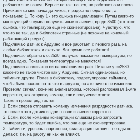
рабочего я не нашел. Вернее не так: нашел, но работают они плохо.
Приехали ко мне пачка датчиков, я радостно подключил, а
показание: 1. По коду 1 - это ошибка инициализации. Путем каких-то
манипуляций я сумел получить иные значения, вроде 8500 (это тоже
ошибка, что температура еще не сконвертирована). Чувствую, что
что-то не так, да и библиотеки странные (не похожие на конечный
работающий продукт).
Подключаю датчик к Ардуино и все работает, с первого раза, на
любых библиотеках и скетчах. Вот прямо все работает!
Подключаю обратно к сс2530, получаю показание температуры, но
всегда одно. Показания температуры не меняются!
Подключил анализатор сигналов/осциллограф. Питание у сс2530
какое-то не такое чистое как у Ардуино. Сигнал одинаковый, но
тайминги другие. Полез в библиотеку, подрегулировал тайминги,
чтобы было похоже на то что в ардуино, но это ничего не изменило.
Проверял сигнал, конечно анализатором, который распознавал 1-wire
корректно, как отправку команд, так и получение ответа.
Также я провел ряд тестов:
1. Если сперва отправить команду изменения разрядности датчика,
то после этого датчик выдает новое значение корректно.
2. Если, после команды конвертации слишком рано запросить
температуру, то будет ошибка, что она еще не сконвертирована.
3. Тайминги, уровень напряжения, фильтрация питания - погоды не
делают, т.е. на работу ни как не влияют.