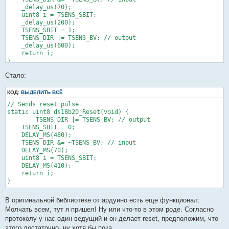
    _delay_us(70);

    uint8 i = TSENS_SBIT;

    _delay_us(200);

    TSENS_SBIT = 1;

    TSENS_DIR |= TSENS_BV; // output

    _delay_us(600);

    return i;

}
Стало:
КОД:
ВЫДЕЛИТЬ ВСЁ
// Sends reset pulse

static uint8 ds18b20_Reset(void) {

	TSENS_DIR |= TSENS_BV; // output

    TSENS_SBIT = 0;    

    DELAY_MS(480);

    TSENS_DIR &= ~TSENS_BV; // input

    DELAY_MS(70);

    uint8 i = TSENS_SBIT;

    DELAY_MS(410);

    return i;

}
В оригинальной библиотеке от ардуино есть еще функционал:
Молчать всем, тут я пришел! Ну или что-то в этом роде. Согласно
протоколу у нас один ведущий и он делает reset, предположим, что
этого достаточно, ну хотя бы пока.