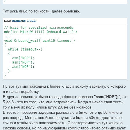
}
Тут рука лицо по точности, далее объясню.
КОД:
ВЫДЕЛИТЬ ВСЁ
// Wait for specified microseconds

#define MicroWait(t) Onboard_wait(t)   

...

void Onboard_wait( uint16 timeout )

{

  while (timeout--)

  {

    asm("NOP");

    asm("NOP");

    asm("NOP");

  }

}
Ну вот тут мы приходим к более классическому варианту, с которого
я и начал доработку.
В других вариантах было гораздо больше вызовов
"asm("NOP");"
, от
5 до 8 - это из того, что мне встречались. Когда я начал свои тесты,
то у меня их получилось штук 20, не без нюансов.
В тесте я проверял задержки разностью в 5мкс, от 5 до 50 и много
раз подряд. Мне важно было получить и 5мкс и 50мкс, достаточно
точно и чтобы была повторяемость. С повторяемостью тут конечно
сложно совсем, но по наблюдениям компилятор что-то оптимизирует