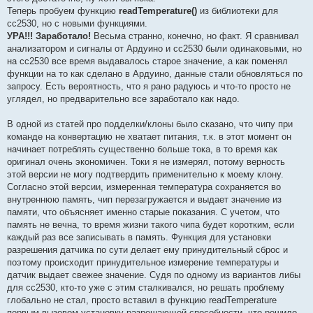
Теперь пробуем функцию
readTemperature()
из библиотеки для
сс2530, но с новыми функциями.
УРА!!! Заработало!
Весьма странно, конечно, но факт. Я сравнивал
анализатором и сигналы от Ардуино и сс2530 были одинаковыми, но
на сс2530 все время выдавалось старое значение, а как поменял
функции на то как сделано в Ардуино, данные стали обновляться по
запросу. Есть вероятность, что я рано радуюсь и что-то просто не
углядел, но предварительно все заработало как надо.
В одной из статей про подделки/клоны было сказано, что чипу при
команде на конвертацию не хватает питания, т.к. в этот момент он
начинает потреблять существенно больше тока, в то время как
оригинал очень экономичен. Токи я не измерял, потому верность
этой версии не могу подтвердить применительно к моему клону.
Согласно этой версии, измеренная температура сохраняется во
внутреннюю память, чип перезагружается и выдает значение из
памяти, что объясняет именно старые показания. С учетом, что
память не вечна, то время жизни такого чипа будет коротким, если
каждый раз все записывать в память. Функция для установки
разрешения датчика по сути делает ему принудительный сброс и
поэтому происходит принудительное измерение температуры и
датчик выдает свежее значение. Судя по одному из вариантов либы
для сс2530, кто-то уже с этим сталкивался, но решать проблему
глобально не стал, просто вставил в функцию readTemperature
первым вызовом установку разрешающей способности, что решило