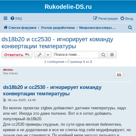
Rukodelie-DS.ru
FAQ
Регистрация
Вход
П
Список форумов
Уголок разработчика
Микроконтроллеры и автоматизация
о
ds18b20 и сс2530 - игнорирует команду
и
конвертации температуры
с
Поиск
Расширен
Ответить
к
2 сообщения • Страница
1
из
1
dtvims
Site Admin
ds18b20 и сс2530 - игнорирует команду
конвертации температуры
С
08 сен 2025, 14:45
о
о
Во многих проектах zigbee добавляют датчики температуры, надо
б
или нет. Иногда это даже полезно. Вот и я хотел добавить
щ
е
популярный ds18b20.
н
Для сс2530 примеры скудные, по сути одна мелкая библиотека,
и
е
кривая и не доделанная и все ее слегка под себя модифицируют, но
лучше она не становится. По крайней мере чего-то дельного и