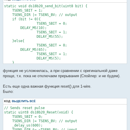
	}

}
static void ds18b20_send_bit(uint8 bit) {

    TSENS_SBIT = 1;

    TSENS_DIR |= TSENS_BV; // output

    if (bit != 0){

		TSENS_SBIT = 0;

        DELAY_MS(10);

		TSENS_SBIT = 1;

		DELAY_MS(55);

    }else{

		TSENS_SBIT = 0;

        DELAY_MS(65);

		TSENS_SBIT = 1;

		DELAY_MS(5);

    }

}
функция не усложнилась, а при сравнении с оригинальной даже
проще, т.к. пока не отключаем прерывания (Спойлер: и не будем).
Есть еще одна важная функция reset() для 1-wire.
Было:
КОД:
ВЫДЕЛИТЬ ВСЁ
// Sends reset pulse

static uint8 ds18b20_Reset(void) {

    TSENS_SBIT = 0;

    TSENS_DIR |= TSENS_BV; // output

    _delay_us(600);

    TSENS_DIR &= ~TSENS_BV; // input
