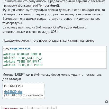
о
Во вложении что получилось. Предварительный вариант с тестовым
б
примером функции
readTemperature()
.
щ
е
Функция использует функцию поиска датчика и если находит его, то
н
обращается к нему по адресу, отправляя команду на конвертацию.
и
е
Выжидает пока датчик выдаст статус готовности и делает запрос
температуры.
За основу взят код из библиотеки OneWire для Arduino с
минимальными изменениями до 8051.
Подразумевается, что в проекте заданы константы, например:
КОД:
ВЫДЕЛИТЬ ВСЁ
#define DS18B20_PORT 0

#define TSENS_SBIT P0_7

#define TSENS_BV BV(7)

#define TSENS_DIR P0DIR
Методы LREP* как и библиотеку debug можно удалить - оставлены
для отладки.
ВЛОЖЕНИЯ
ds18b20.zip
(3.15 КБ) 1332 скачивания
Ответить