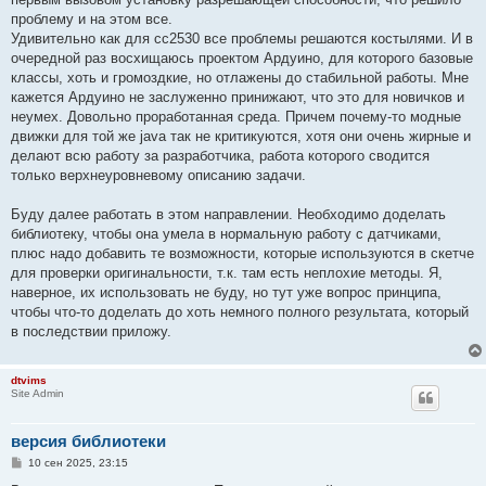
проблему и на этом все.
Удивительно как для сс2530 все проблемы решаются костылями. И в
очередной раз восхищаюсь проектом Ардуино, для которого базовые
классы, хоть и громоздкие, но отлажены до стабильной работы. Мне
кажется Ардуино не заслуженно принижают, что это для новичков и
неумех. Довольно проработанная среда. Причем почему-то модные
движки для той же java так не критикуются, хотя они очень жирные и
делают всю работу за разработчика, работа которого сводится
только верхнеуровневому описанию задачи.
Буду далее работать в этом направлении. Необходимо доделать
библиотеку, чтобы она умела в нормальную работу с датчиками,
плюс надо добавить те возможности, которые используются в скетче
для проверки оригинальности, т.к. там есть неплохие методы. Я,
наверное, их использовать не буду, но тут уже вопрос принципа,
чтобы что-то доделать до хоть немного полного результата, который
в последствии приложу.
dtvims
Site Admin
версия библиотеки
С
10 сен 2025, 23:15
о