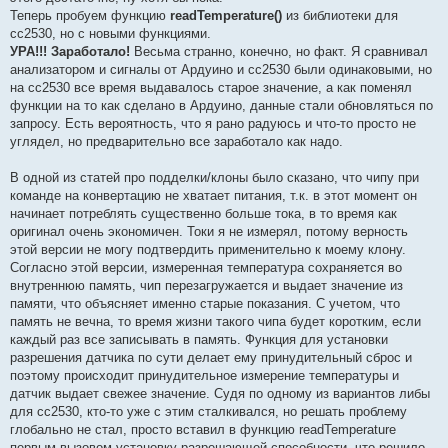
Теперь пробуем функцию
readTemperature()
из библиотеки для
сс2530, но с новыми функциями.
УРА!!! Заработало!
Весьма странно, конечно, но факт. Я сравнивал
анализатором и сигналы от Ардуино и сс2530 были одинаковыми, но
на сс2530 все время выдавалось старое значение, а как поменял
функции на то как сделано в Ардуино, данные стали обновляться по
запросу. Есть вероятность, что я рано радуюсь и что-то просто не
углядел, но предварительно все заработало как надо.
В одной из статей про подделки/клоны было сказано, что чипу при
команде на конвертацию не хватает питания, т.к. в этот момент он
начинает потреблять существенно больше тока, в то время как
оригинал очень экономичен. Токи я не измерял, потому верность
этой версии не могу подтвердить применительно к моему клону.
Согласно этой версии, измеренная температура сохраняется во
внутреннюю память, чип перезагружается и выдает значение из
памяти, что объясняет именно старые показания. С учетом, что
память не вечна, то время жизни такого чипа будет коротким, если
каждый раз все записывать в память. Функция для установки
разрешения датчика по сути делает ему принудительный сброс и
поэтому происходит принудительное измерение температуры и
датчик выдает свежее значение. Судя по одному из вариантов либы
для сс2530, кто-то уже с этим сталкивался, но решать проблему
глобально не стал, просто вставил в функцию readTemperature
первым вызовом установку разрешающей способности, что решило