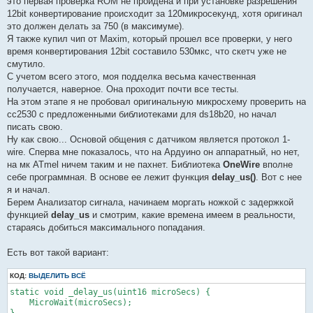
это первая проверка ROM не пройдена и при установке разрешения
12bit конвертирование происходит за 120микросекунд, хотя оригинал
это должен делать за 750 (в максимуме).
Я также купил чип от Maxim, который прошел все проверки, у него
время конвертирования 12bit составило 530мкс, что скетч уже не
смутило.
С учетом всего этого, моя подделка весьма качественная
получается, наверное. Она проходит почти все тесты.
На этом этапе я не пробовал оригинальную микросхему проверить на
сс2530 с предложенными библиотеками для ds18b20, но начал
писать свою.
Ну как свою... Основой общения с датчиком является протокол 1-
wire. Сперва мне показалось, что на Ардуино он аппаратный, но нет,
на мк ATmel ничем таким и не пахнет. Библиотека
OneWire
вполне
себе программная. В основе ее лежит функция
delay_us()
. Вот с нее
я и начал.
Берем Анализатор сигнала, начинаем моргать ножкой с задержкой
функцией
delay_us
и смотрим, какие времена имеем в реальности,
стараясь добиться максимального попадания.
Есть вот такой вариант:
КОД:
ВЫДЕЛИТЬ ВСЁ
static void _delay_us(uint16 microSecs) {

    MicroWait(microSecs);
