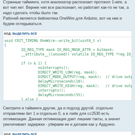
Странные тайминги, хотя анализатор распознает протокол 1-wire, а
вот чип нет. Вернее чип все распознает, но работает как-то не так, а
надо сделать чтобы было так.
Рабочей является библиотека OneWire для Arduino, вот на нее и
будем оглядываться.
КОД:
ВЫДЕЛИТЬ ВСЁ
void CRIT_TIMING OneWire::write_bit(uint8_t v)

{

	IO_REG_TYPE mask IO_REG_MASK_ATTR = bitmask;

	__attribute__((unused)) volatile IO_REG_TYPE *reg IO_REG_BASE_ATTR = baseReg;

	if (v & 1) {

		noInterrupts();

		DIRECT_WRITE_LOW(reg, mask);

		DIRECT_MODE_OUTPUT(reg, mask);	// drive output low

		delayMicroseconds(10);

		DIRECT_WRITE_HIGH(reg, mask);	// drive output high

		interrupts();

		delayMicroseconds(55);

	} else {

		noInterrupts();

Смотрите и тайминги другие, да и подход другой. отдельно
		DIRECT_WRITE_LOW(reg, mask);

		DIRECT_MODE_OUTPUT(reg, mask);	// drive output low

отправляем бит 1 и отдельно 0, а в либе для сс2530 есть
		delayMicroseconds(65);

оптимизация. Данная оптимизация дает лишние такты, а значит
		DIRECT_WRITE_HIGH(reg, mask);	// drive output high

увеличивает задержки - убираем ее и делаем как у Ардуино.
		interrupts();

		delayMicroseconds(5);

КОД:
ВЫДЕЛИТЬ ВСЁ