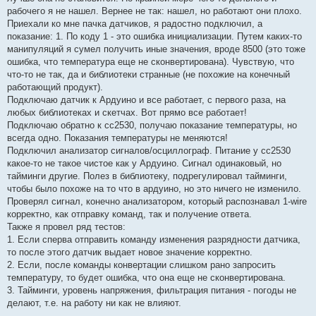
рабочего я не нашел. Вернее не так: нашел, но работают они плохо.
Приехали ко мне пачка датчиков, я радостно подключил, а
показание: 1. По коду 1 - это ошибка инициализации. Путем каких-то
манипуляций я сумел получить иные значения, вроде 8500 (это тоже
ошибка, что температура еще не сконвертирована). Чувствую, что
что-то не так, да и библиотеки странные (не похожие на конечный
работающий продукт).
Подключаю датчик к Ардуино и все работает, с первого раза, на
любых библиотеках и скетчах. Вот прямо все работает!
Подключаю обратно к сс2530, получаю показание температуры, но
всегда одно. Показания температуры не меняются!
Подключил анализатор сигналов/осциллограф. Питание у сс2530
какое-то не такое чистое как у Ардуино. Сигнал одинаковый, но
тайминги другие. Полез в библиотеку, подрегулировал тайминги,
чтобы было похоже на то что в ардуино, но это ничего не изменило.
Проверял сигнал, конечно анализатором, который распознавал 1-wire
корректно, как отправку команд, так и получение ответа.
Также я провел ряд тестов:
1. Если сперва отправить команду изменения разрядности датчика,
то после этого датчик выдает новое значение корректно.
2. Если, после команды конвертации слишком рано запросить
температуру, то будет ошибка, что она еще не сконвертирована.
3. Тайминги, уровень напряжения, фильтрация питания - погоды не
делают, т.е. на работу ни как не влияют.