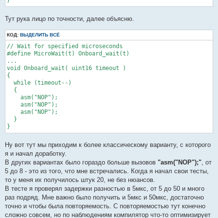
}
Тут рука лицо по точности, далее объясню.
КОД:
ВЫДЕЛИТЬ ВСЁ
// Wait for specified microseconds

#define MicroWait(t) Onboard_wait(t)   

...

void Onboard_wait( uint16 timeout )

{

  while (timeout--)

  {

    asm("NOP");

    asm("NOP");

    asm("NOP");

  }

}
Ну вот тут мы приходим к более классическому варианту, с которого
я и начал доработку.
В других вариантах было гораздо больше вызовов
"asm("NOP");"
, от
5 до 8 - это из того, что мне встречались. Когда я начал свои тесты,
то у меня их получилось штук 20, не без нюансов.
В тесте я проверял задержки разностью в 5мкс, от 5 до 50 и много
раз подряд. Мне важно было получить и 5мкс и 50мкс, достаточно
точно и чтобы была повторяемость. С повторяемостью тут конечно
сложно совсем, но по наблюдениям компилятор что-то оптимизирует