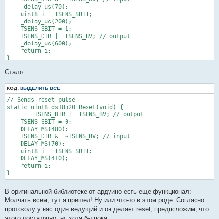
    _delay_us(70);

    uint8 i = TSENS_SBIT;

    _delay_us(200);

    TSENS_SBIT = 1;

    TSENS_DIR |= TSENS_BV; // output

    _delay_us(600);

    return i;

}
Стало:
КОД:
ВЫДЕЛИТЬ ВСЁ
// Sends reset pulse

static uint8 ds18b20_Reset(void) {

	TSENS_DIR |= TSENS_BV; // output

    TSENS_SBIT = 0;    

    DELAY_MS(480);

    TSENS_DIR &= ~TSENS_BV; // input

    DELAY_MS(70);

    uint8 i = TSENS_SBIT;

    DELAY_MS(410);

    return i;

}
В оригинальной библиотеке от ардуино есть еще функционал:
Молчать всем, тут я пришел! Ну или что-то в этом роде. Согласно
протоколу у нас один ведущий и он делает reset, предположим, что
этого достаточно, ну хотя бы пока.