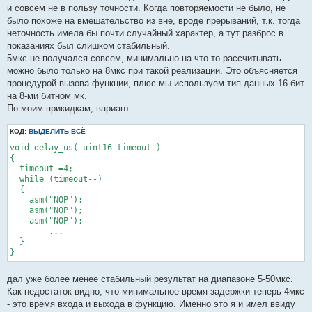
и совсем не в пользу точности. Когда повторяемости не было, не
было похоже на вмешательство из вне, вроде прерываний, т.к. тогда
неточность имела бы почти случайный характер, а тут разброс в
показаниях был слишком стабильный.
5мкс не получался совсем, минимально на что-то рассчитывать
можно было только на 8мкс при такой реализации. Это объясняется
процедурой вызова функции, плюс мы используем тип данных 16 бит
на 8-ми битном мк.
По моим прикидкам, вариант:
КОД:
ВЫДЕЛИТЬ ВСЁ
void delay_us( uint16 timeout )

{

  timeout-=4;

  while (timeout--)

  {

    asm("NOP");

    asm("NOP");

    asm("NOP");

	...

  }

}
дал уже более менее стабильный результат на диапазоне 5-50мкс.
Как недостаток видно, что минимальное время задержки теперь 4мкс
- это время входа и выхода в функцию. Именно это я и имел ввиду