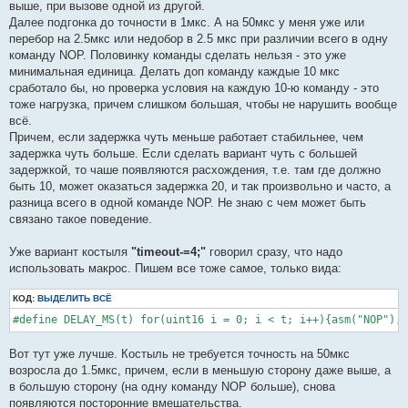
выше, при вызове одной из другой.
Далее подгонка до точности в 1мкс. А на 50мкс у меня уже или
перебор на 2.5мкс или недобор в 2.5 мкс при различии всего в одну
команду NOP. Половинку команды сделать нельзя - это уже
минимальная единица. Делать доп команду каждые 10 мкс
сработало бы, но проверка условия на каждую 10-ю команду - это
тоже нагрузка, причем слишком большая, чтобы не нарушить вообще
всё.
Причем, если задержка чуть меньше работает стабильнее, чем
задержка чуть больше. Если сделать вариант чуть с большей
задержкой, то чаше появляются расхождения, т.е. там где должно
быть 10, может оказаться задержка 20, и так произвольно и часто, а
разница всего в одной команде NOP. Не знаю с чем может быть
связано такое поведение.
Уже вариант костыля
"timeout-=4;"
говорил сразу, что надо
использовать макрос. Пишем все тоже самое, только вида:
КОД:
ВЫДЕЛИТЬ ВСЁ
#define DELAY_MS(t) for(uint16 i = 0; i < t; i++){asm("NOP");a
Вот тут уже лучше. Костыль не требуется точность на 50мкс
возросла до 1.5мкс, причем, если в меньшую сторону даже выше, а
в большую сторону (на одну команду NOP больше), снова
появляются посторонние вмешательства.