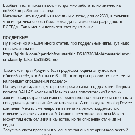
Вообще, тесты показывают, что должно работать, но именно на
сс2530 не работает как надо.
Интересно, что в одной из версии библиотек, для сс2530, в функции
чтения датчика сперва была команда на изменение разрядности
ВСЕГДА! Так у меня и появился этот пункт выше.
ПОДДЕЛКИ!!!
Ну и конечно я нашел много статей, про поддельные чипы. Тут надо
по внимательнее.
https://github.com/cpetrich/counterfeit_DS18B20/blob/master/discov
er-classify_fake_DS18B20.ino
Такой скетч для Ардуино был предложен одним энтузиастом
(Спасибо тебе, кто бы ты ни был!!!), в котором проводятся все тесты
на предмет определения подделок.
Не трудно догадаться, что рынок просто кишит подделками. Видимо
покупка DALLAS компанией Maxim была положительной с точки
зрения распространения именно оригинальных чипов и они еще часто
попадались даже в китайских магазинах. А вот покупка Analog Device
компании Maxim, уже напротив вывела на рынок подделки, т.к.
стоимость свежих чипов от AD выше в несколько раз, чем Maxim.
Может там есть отличия в качестве, но по описанию отличий не
видно.
Запускаю скетч проверки и у меня отклонения от оригинала всего 2 -