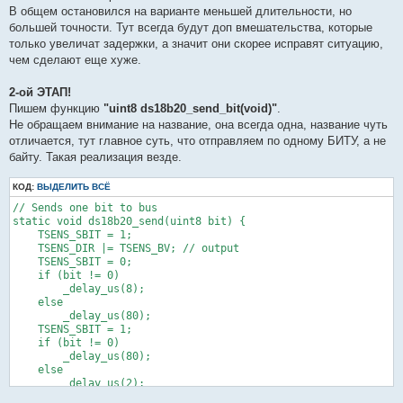
В общем остановился на варианте меньшей длительности, но
большей точности. Тут всегда будут доп вмешательства, которые
только увеличат задержки, а значит они скорее исправят ситуацию,
чем сделают еще хуже.
2-ой ЭТАП!
Пишем функцию
"uint8 ds18b20_send_bit(void)"
.
Не обращаем внимание на название, она всегда одна, название чуть
отличается, тут главное суть, что отправляем по одному БИТУ, а не
байту. Такая реализация везде.
КОД:
ВЫДЕЛИТЬ ВСЁ
// Sends one bit to bus

static void ds18b20_send(uint8 bit) {

    TSENS_SBIT = 1;

    TSENS_DIR |= TSENS_BV; // output

    TSENS_SBIT = 0;

    if (bit != 0)

        _delay_us(8);

    else

        _delay_us(80);

    TSENS_SBIT = 1;

    if (bit != 0)

        _delay_us(80);

    else

        _delay_us(2);

}