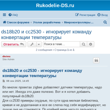
Rukodelie-DS.ru
FAQ
Регистрация
Вход
П
Список форумов
Уголок разработчика
Микроконтроллеры и автоматизация
о
ds18b20 и сс2530 - игнорирует команду
и
конвертации температуры
с
Поиск
Расширен
Ответить
к
2 сообщения • Страница
1
из
1
dtvims
Site Admin
ds18b20 и сс2530 - игнорирует команду
конвертации температуры
С
08 сен 2025, 14:45
о
о
Во многих проектах zigbee добавляют датчики температуры, надо
б
или нет. Иногда это даже полезно. Вот и я хотел добавить
щ
е
популярный ds18b20.
н
Для сс2530 примеры скудные, по сути одна мелкая библиотека,
и
е
кривая и не доделанная и все ее слегка под себя модифицируют, но
лучше она не становится. По крайней мере чего-то дельного и