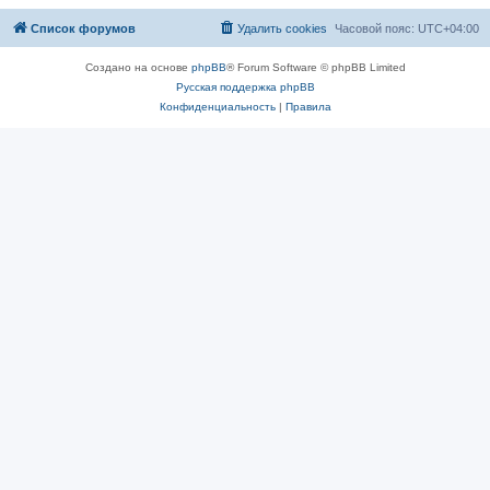
Список форумов
Удалить cookies
Часовой пояс:
UTC+04:00
Создано на основе
phpBB
® Forum Software © phpBB Limited
Русская поддержка phpBB
Конфиденциальность
|
Правила