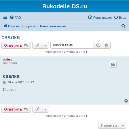
Rukodelie-DS.ru
FAQ
Регистрация
Вход
П
Список форумов
Наши хвастушки
о
свалка
и
Поиск
Расширен
Ответить
с
1 сообщение • Страница
1
из
1
к
dtvims
Site Admin
свалка
С
20 ноя 2025, 14:17
о
о
Свалка
б
щ
е
н
и
Ответить
е
1 сообщение • Страница
1
из
1
Перейти