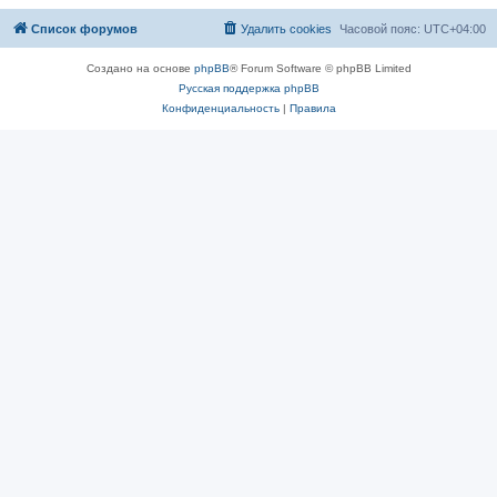
Список форумов
Удалить cookies
Часовой пояс:
UTC+04:00
Создано на основе
phpBB
® Forum Software © phpBB Limited
Русская поддержка phpBB
Конфиденциальность
|
Правила