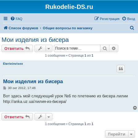
Rukodelie-DS.ru
FAQ
Регистрация
Вход
П
Список форумов
Общие вопросы по магазину
о
Мои изделия из бисера
и
Поиск
Расширен
Ответить
с
1 сообщение • Страница
1
из
1
к
Eterieinvisee
Мои изделия из бисера
С
30 окт 2012, 17:46
о
о
Вот здесь мой следующий урок №6 по плетению из бисера лилии
б
http://anka.uz.ua/лилия-из-бисера/
щ
е
н
и
Ответить
е
1 сообщение • Страница
1
из
1
Перейти