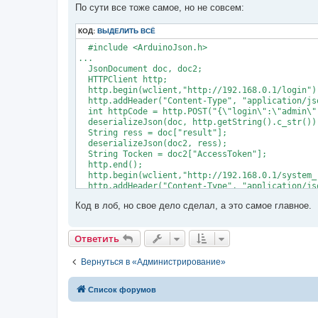
е
По сути все тоже самое, но не совсем:
н
и
КОД:
е
ВЫДЕЛИТЬ ВСЁ
  #include <ArduinoJson.h>

...

  JsonDocument doc, doc2;

  HTTPClient http;

  http.begin(wclient,"http://192.168.0.1/login");
  http.addHeader("Content-Type", "application/jso
  int httpCode = http.POST("{\"login\":\"admin\"
  deserializeJson(doc, http.getString().c_str());
  String ress = doc["result"];

  deserializeJson(doc2, ress);

  String Tocken = doc2["AccessToken"];

  http.end();

  http.begin(wclient,"http://192.168.0.1/system_r
  http.addHeader("Content-Type", "application/jso
  http.addHeader("Cookie", "DMSD-Access-Token=" +
Код в лоб, но свое дело сделал, а это самое главное.
  httpCode = http.POST("{}");

  bot.sendMessage("Response " + String(httpCode)
  bot.editMessage(actUser.menuId, "Router", actUs
Ответить
Вернуться в «Администрирование»
Список форумов