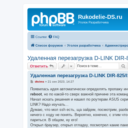
Rukodelie-DS.ru
Уголок Разработчика
Ссылки
FAQ
Список форумов
Уголок разработчика
Администрир
Удаленная перезагрузка D-LINK DIR-8
П
Ответить
Удаленная перезагрузка D-LINK DIR-825/I
С
dtvims
»
21 сен 2023, 14:27
о
о
Появилась идея автоматически определять пропажу инт
б
reboot
, но по какой-то сверх важной причине эта коман
щ
е
Начал искать решения и нашел по роутерам ASUS скрипты
н
LINK? Надо изучать...
и
е
Думаю, что мол ssh есть, ща зайдем, посмотрим, разб
ничего с ходу не понять. Вероятно, конечно, с этим чт
париться. В общем, ну его!
Открыл браузер, открыл отладку, посмотрел какие паке