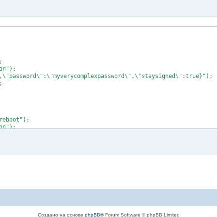


n");

,\"password\":\"myverycomplexpassword\",\"staysigned\":true}");



eboot");

n");

 Tocken);

 + " " + http.getString(), actUser.srcId);

er.srcId);

Создано на основе
phpBB
® Forum Software © phpBB Limited