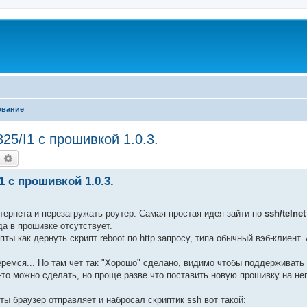
ование
25/I1 с прошивкой 1.0.3.
оиск
Расширенный поиск
1 с прошивкой 1.0.3.
ернета и перезагружать роутер. Самая простая идея зайти по
ssh/telnet
да в прошивке отсутствует.
 как дернуть скрипт reboot по http запросу, типа обычный вэб-клиент. 
еремся... Но там чет так "Хорошо" сделано, видимо чтобы поддерживать
о-то можно сделать, но проще разве что поставить новую прошивку на нег
ты браузер отправляет и набросал скриптик ssh вот такой: