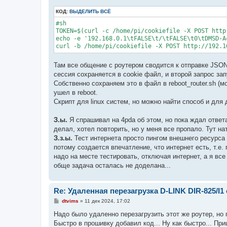
КОД:
ВЫДЕЛИТЬ ВСЁ
#sh

TOKEN=$(curl -c /home/pi/cookiefile -X POST http
echo -e '192.168.0.1\tFALSE\t/\tFALSE\t0\tDMSD-A
curl -b /home/pi/cookiefile -X POST http://192.1
Там все общение с роутером сводится к отправке JSO
сессия сохраняется в cookie файл, и второй запрос за
Собственно сохраняем это в файл в reboot_router.sh (
ушел в reboot.
Скрипт для linux систем, но можно найти способ и для 
З.ы.
Я спрашивал на 4pda об этом, но пока ждал ответ
делал, хотел повторить, но у меня все пропало. Тут на
З.з.ы.
Тест интернета просто пингом внешнего ресурса с
потому создается впечатление, что интернет есть, т.е. 
надо на месте тестировать, отключая интернет, а я все
обще задача осталась не доделана...
Re: Удаленная перезагрузка D-LINK DIR-825/I1 
С
dtvims
»
11 дек 2024, 17:02
о
о
Надо было удаленно перезагрузить этот же роутер, но
б
Быстро в прошивку добавил код... Ну как быстро... Пр
щ