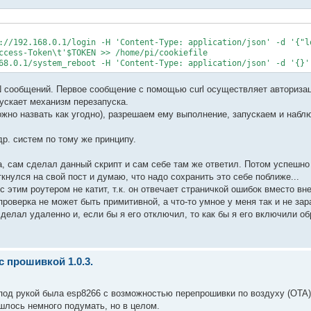
://192.168.0.1/login -H 'Content-Type: application/json' -d '{"l
ccess-Token\t'$TOKEN >> /home/pi/cookiefile

68.0.1/system_reboot -H 'Content-Type: application/json' -d '{}'
N сообщений. Первое сообщение с помощью curl осуществляет авториза
пускает механизм перезапуска.
можно назвать как угодно), разрешаем ему выполнение, запускаем и набл
др. систем по тому же принципу.
а, сам сделал данный скрипт и сам себе там же ответил. Потом успешно 
ткнулся на свой пост и думаю, что надо сохранить это себе поближе...
 этим роутером не катит, т.к. он отвечает страничкой ошибок вместо вн
проверка не может быть примитивной, а что-то умное у меня так и не зара
 делал удаленно и, если бы я его отключил, то как бы я его включили об
с прошивкой 1.0.3.
 под рукой была esp8266 с возможностью перепрошивки по воздуху (OTA)
ишлось немного подумать, но в целом.