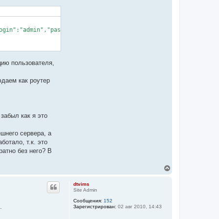
ogin":"admin","password":"myverycomplexpassword","staysigned":tru
цию пользователя,
юдаем как роутер
забыл как я это
ешнего сервера, а
ботало, т.к. это
ратно без него? В
В
е
р
dtvims
н
Site Admin
у
Сообщения:
152
т
.
Зарегистрирован:
02 авг 2010, 14:43
ь
с