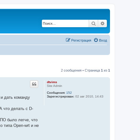
Поиск
Расширенный по
Регистрация
Вход
2 сообщения • Страница
1
из
1
dtvims
Site Admin
Сообщения:
152
Зарегистрирован:
02 авг 2010, 14:43
и дать команду
А что делать с D-
 ПО было легче, что
о типа Open-wrt и не