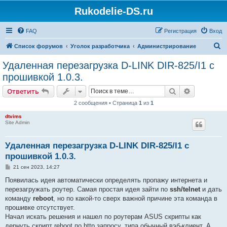
Rukodelie-DS.ru
FAQ
Регистрация
Вход
П
Список форумов
Уголок разработчика
Администрирование
о
Удаленная перезагрузка D-LINK DIR-825/I1 с
и
прошивкой 1.0.3.
с
Поиск
Расширен
Ответить
к
2 сообщения • Страница
1
из
1
dtvims
Site Admin
Удаленная перезагрузка D-LINK DIR-825/I1 с
прошивкой 1.0.3.
С
21 сен 2023, 14:27
о
о
Появилась идея автоматически определять пропажу интернета и
б
перезагружать роутер. Самая простая идея зайти по
ssh/telnet
и дать
щ
е
команду
reboot
, но по какой-то сверх важной причине эта команда в
н
прошивке отсутствует.
и
е
Начал искать решения и нашел по роутерам ASUS скрипты как
дернуть скрипт reboot по http запросу, типа обычный вэб-клиент. А