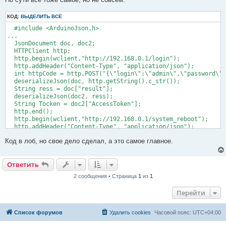
КОД:
ВЫДЕЛИТЬ ВСЁ
  #include <ArduinoJson.h>

...

  JsonDocument doc, doc2;

  HTTPClient http;

  http.begin(wclient,"http://192.168.0.1/login");

  http.addHeader("Content-Type", "application/json");

  int httpCode = http.POST("{\"login\":\"admin\",\"password\":
  deserializeJson(doc, http.getString().c_str());

  String ress = doc["result"];

  deserializeJson(doc2, ress);

  String Tocken = doc2["AccessToken"];

  http.end();

  http.begin(wclient,"http://192.168.0.1/system_reboot");

  http.addHeader("Content-Type", "application/json");

  http.addHeader("Cookie", "DMSD-Access-Token=" + Tocken);

Код в лоб, но свое дело сделал, а это самое главное.
  httpCode = http.POST("{}");

  bot.sendMessage("Response " + String(httpCode) + " " + http.
  bot.editMessage(actUser.menuId, "Router", actUser.srcId);

Ответить
2 сообщения • Страница
1
из
1
Перейти
Список форумов
Удалить cookies
Часовой пояс:
UTC+04:00