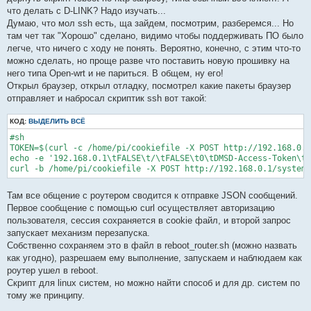
что делать с D-LINK? Надо изучать...
Думаю, что мол ssh есть, ща зайдем, посмотрим, разберемся... Но
там чет так "Хорошо" сделано, видимо чтобы поддерживать ПО было
легче, что ничего с ходу не понять. Вероятно, конечно, с этим что-то
можно сделать, но проще разве что поставить новую прошивку на
него типа Open-wrt и не париться. В общем, ну его!
Открыл браузер, открыл отладку, посмотрел какие пакеты браузер
отправляет и набросал скриптик ssh вот такой:
КОД:
ВЫДЕЛИТЬ ВСЁ
#sh

TOKEN=$(curl -c /home/pi/cookiefile -X POST http://192.168.0.1
echo -e '192.168.0.1\tFALSE\t/\tFALSE\t0\tDMSD-Access-Token\t'
curl -b /home/pi/cookiefile -X POST http://192.168.0.1/system_
Там все общение с роутером сводится к отправке JSON сообщений.
Первое сообщение с помощью curl осуществляет авторизацию
пользователя, сессия сохраняется в cookie файл, и второй запрос
запускает механизм перезапуска.
Собственно сохраняем это в файл в reboot_router.sh (можно назвать
как угодно), разрешаем ему выполнение, запускаем и наблюдаем как
роутер ушел в reboot.
Скрипт для linux систем, но можно найти способ и для др. систем по
тому же принципу.