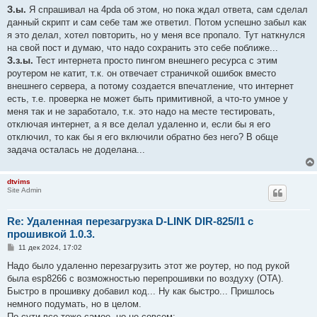
З.ы.
Я спрашивал на 4pda об этом, но пока ждал ответа, сам сделал
данный скрипт и сам себе там же ответил. Потом успешно забыл как
я это делал, хотел повторить, но у меня все пропало. Тут наткнулся
на свой пост и думаю, что надо сохранить это себе поближе...
З.з.ы.
Тест интернета просто пингом внешнего ресурса с этим
роутером не катит, т.к. он отвечает страничкой ошибок вместо
внешнего сервера, а потому создается впечатление, что интернет
есть, т.е. проверка не может быть примитивной, а что-то умное у
меня так и не заработало, т.к. это надо на месте тестировать,
отключая интернет, а я все делал удаленно и, если бы я его
отключил, то как бы я его включили обратно без него? В обще
задача осталась не доделана...
dtvims
Site Admin
Re: Удаленная перезагрузка D-LINK DIR-825/I1 с
прошивкой 1.0.3.
С
11 дек 2024, 17:02
о
о
Надо было удаленно перезагрузить этот же роутер, но под рукой
б
была esp8266 с возможностью перепрошивки по воздуху (OTA).
щ
е
Быстро в прошивку добавил код... Ну как быстро... Пришлось
н
немного подумать, но в целом.
и
е
По сути все тоже самое, но не совсем: