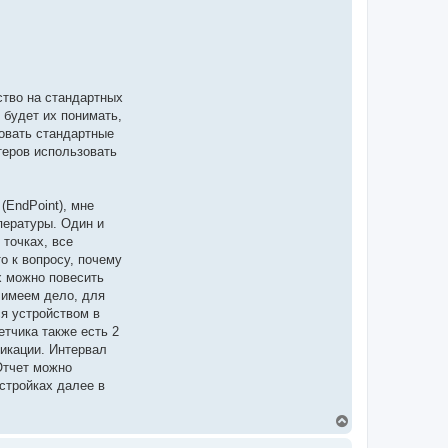
ство на стандартных
 будет их понимать,
зовать стандартные
теров использовать
(EndPoint), мне
мпературы. Один и
 точках, все
о к вопросу, почему
их можно повесить
ы имеем дело, для
я устройством в
етчика также есть 2
фикации. Интервал
 Отчет можно
астройках далее в
В
е
р