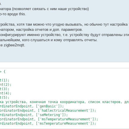
.
натора (позволяет связать с ним наше устройство)
-то вроде this.
ойства, хотя там можно что угодно вызывать, но обычно тут настройка
атором, настройка отчетов и доп. параметров.
онфигурируют именно устройство, т.е. устройству будут отправлены эт
дальнейшем, кого слушаться и кому отправлять отчеты.
е zigbee2mqtt.
 {

(1);

t(2);

(3);

t(4);

(5);

ка устройства, конечная точка координатора, список кластеров, для
rdinatorEndpoint, ['genBasic']);

ordinatorEndpoint, ['haElectricalMeasurement']);

rdinatorEndpoint, ['seMetering']);

ordinatorEndpoint, ['msTemperatureMeasurement']);

rdinatorEndpoint, ['msTemperatureMeasurement']);
