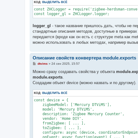
КОД:
ВЫДЕЛИТЬ ВСЁ
const ZHCLogger = require('zigbee-herdsman-conver
const logger_gl = ZHCLogger.logger;
logger_gl
- такое название пришлось дать, чтобы не п
стандартные описания методов, доступные в примерах в
передается (вроде как он есть с структуре meta как me
можно использовать в любых методах, например выз
Описание свойств конвертера module.exports
С
dtvims
»
24 сен 2025, 15:57
о
о
Можно сразу создавать свойства у объекта
module.exp
б
module.exports
.
щ
е
Создадим объект device (можно назвать и по другому).
н
и
КОД:
е
ВЫДЕЛИТЬ ВСЁ
const device = {

    zigbeeModel: ['Mercury DTViMS'],

    model: 'Mercury DTViMS',

    description: 'Zigbee Mercury Counter',

    vendor: 'Home DIY',

    fromZigbee: [ ... ],

    toZigbee: [ ... ],

    configure: async (device, coordinatorEndpoint,
    onEvent: async function(event) { ... }
