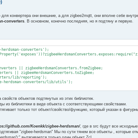
)
для конвертера они внешние, а для zigbee2mqtt, они вполне себе внутр
n-converters
. В основном, конечно последняя, но я подтяну и первую.
-herdsman-converters');

Property('exposes'))?zigbeeHerdsmanConverters.exposes:require("zi
nverters || zigbeeHerdsmanConverters.fromZigbee;

erters || zigbeeHerdsmanConverters.toZigbee;

rters/lib/reporting');

e-herdsman-converters/lib/utils');

 свойств объектов подтянутых из этих библиотек.
оды из библиотеки в виде объекта с соответствующими свойствами.
сь вытягивает только тот объект/свойство/функцию, который указан в фигурн
tps://github.com/Koenkk/zigbee-herdsman/
, где в src будут все исходны
 Подтягивая "zigbee-herdsman" Мы по сути тянем все объекты , которые от
-herdsman');" вытягивается только один объект Zcl.