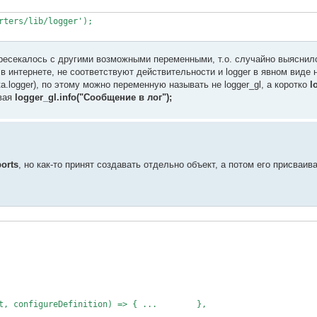
ters/lib/logger');

ересекалось с другими возможными переменными, т.о. случайно выяснил
 интернете, не соответствуют действительности и logger в явном виде 
ta.logger), по этому можно переменную называть не logger_gl, а коротко
l
ывая
logger_gl.info("Сообщение в лог");
orts
, но как-то принят создавать отдельно объект, а потом его присваива
 configureDefinition) => { ...	},
