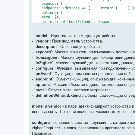
    exposes: [ ...	],

    endpoint: (device) => { ... return { ... } },
    options: [],

    meta: {},

    definitionWithoutExtend: unknown,

	...

};
- `
model
`: Идентификатор модели устройства.
- `
vendor
`: Производитель устройства.
- `
description
`: Описание устройства.
- `
exposes
`: Массив объектов, описывающих доступные
- `
fromZigbee
`: Массив функций для конвертации данн
- `
toZigbee
`: Массив функций для конвертации данных,
- `
configure
`: Функция, вызываемая при подключении у
- `
onEvent
`: Функция, вызываемая при получении событ
- `
endpoint
`: Объект (Функция), описывающий конечные
- `
options
`: Массив объектов с дополнительными опция
- `
meta
`: Объект мета настроек устройства.
- `
definitionWithoutExtend
`: Объект, содержащий опред
model
и
vendor
- в паре идентифицируют устройство и
использовать. Т.е. если значения, указанные тут совпа
configure
- основное свойство - функция, с которого н
zigbee2mqtt есть кнопка, позволяющая произвести рек
Параметры: