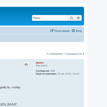
Поиск
Расширенный по
Регистрация
Вход
4 сообщения • Страница
1
из
1
dtvims
Site Admin
Сообщения:
152
Зарегистрирован:
02 авг 2010, 14:43
ройств, чтобы
D_GEN_BASIC.