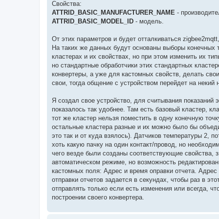
Свойства:
ATTRID_BASIC_MANUFACTURER_NAME
- производите
ATTRID_BASIC_MODEL_ID
- модель.
От этих параметров и будет отталкиваться zigbee2mqtt,
На таких же данных будут основаны выборы конечных т
кластерах и их свойствах, но при этом изменить их ти
но стандартные обработчики этих стандартных кластер
конвертеры, а уже для кастомных свойств, делать сво
свои, тогда общение с устройством перейдет на некий 
Я создал свое устройство, для считывания показаний э
показалось так удобнее. Там есть базовый кластер, кл
тот же кластер нельзя поместить в одну конечную точк
остальные кластера разные и их можно было бы объедин
это так и от куда взялось). Датчиков температуры 2, п
хоть какую пачку на один контакт/провод, но необходи
чего везде были созданы соответствующие свойства, з
автоматическом режиме, но возможность редактировани
кастомных поля: Адрес и время оправки отчета. Адрес
отправки отчетов задается в секундах, чтобы раз в эт
отправлять только если есть изменения или всегда, чт
построении своего конвертера.