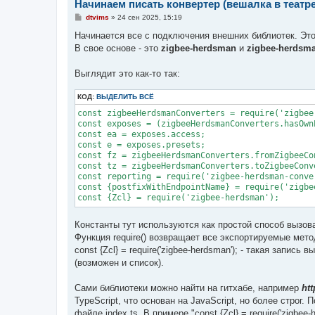
Начинаем писать конвертер (вешалка в театре
С
dtvims
»
24 сен 2025, 15:19
о
о
Начинается все с подключения внешних библиотек. Это 
б
В свое основе - это
zigbee-herdsman
и
zigbee-herdsma
щ
е
н
Выглядит это как-то так:
и
е
КОД:
ВЫДЕЛИТЬ ВСЁ
const zigbeeHerdsmanConverters = require('zigbee
const exposes = (zigbeeHerdsmanConverters.hasOwn
const ea = exposes.access;

const e = exposes.presets;

const fz = zigbeeHerdsmanConverters.fromZigbeeCo
const tz = zigbeeHerdsmanConverters.toZigbeeConv
const reporting = require('zigbee-herdsman-conve
const {postfixWithEndpointName} = require('zigbe
const {Zcl} = require('zigbee-herdsman');
Константы тут используются как простой способ вызова
Функция require() возвращает все экспортируемые мет
const {Zcl} = require('zigbee-herdsman'); - такая запи
(возможен и список).
Сами библиотеки можно найти на гитхабе, например
ht
TypeScript, что основан на JavaScript, но более строг.
файле index.ts. В примере "const {Zcl} = require('zigbee