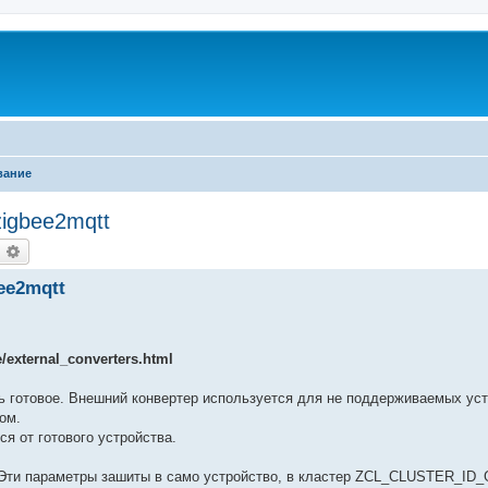
вание
igbee2mqtt
оиск
Расширенный поиск
ee2mqtt
/external_converters.html
ь готовое. Внешний конвертер используется для не поддерживаемых уст
ом.
ся от готового устройства.
я. Эти параметры зашиты в само устройство, в кластер ZCL_CLUSTER_I