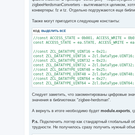
zigbeeHerdsmanConverters - вытягивается целиком, хот
конвертеры: fz и tz. Отдельно подгружаются еще библио
Также могут пригодится следующие константы:
КОД:
ВЫДЕЛИТЬ ВСЁ
//const ACCESS_STATE = 0b001, ACCESS_WRITE = 0b0
const ACCESS_STATE = ea.STATE, ACCESS_WRITE = ea
//const ZCL_DATATYPE_UINT16 = 0x21;

const ZCL_DATATYPE_UINT16 = Zcl.DataType.UINT16;

//const ZCL_DATATYPE_UINT32 = 0x23;

const ZCL_DATATYPE_UINT32 = Zcl.DataType.UINT32;

//const ZCL_DATATYPE_UINT48 = 0x25;

const ZCL_DATATYPE_UINT48 = Zcl.DataType.UINT48;

//const ZCL_DATATYPE_UINT64 = 0x27;

Следует заметить, что закоментированы цифровые значен
значения в библиотеках "zigbee-herdsman".
А вернуть в итоге необходимо будет
module.exports
, 
P.s.
Подключить логгер как стандартный глобальный об
трудности. Не получилось сразу получить нужный объе