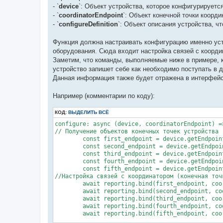
- `
device
`: Объект устройства, которое конфигурируется
- `
coordinatorEndpoint
`: Объект конечной точки коорди
- `
configureDefinition
`: Объект описания устройства, что
Функция должна настраивать конфигурацию именно устр
оборудования. Сюда входит настройка связей с координ
Заметим, что команды, выполняемые ниже в примере, к
устройство запишет себе как необходимо поступать в 
Данная информация также будет отражена в интерфейс
Например (комментарии по коду):
КОД:
ВЫДЕЛИТЬ ВСЁ
configure: async (device, coordinatorEndpoint) =>
// Получение объектов конечных точек устройства

        const first_endpoint = device.getEndpoint
        const second_endpoint = device.getEndpoin
        const third_endpoint = device.getEndpoint
        const fourth_endpoint = device.getEndpoin
        const fifth_endpoint = device.getEndpoint
//Настройка связей с координатором (конечная точ
        await reporting.bind(first_endpoint, coo
        await reporting.bind(second_endpoint, co
        await reporting.bind(third_endpoint, coo
        await reporting.bind(fourth_endpoint, co
        await reporting.bind(fifth_endpoint, coo