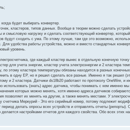
ль;
 когда будет выбирать конвертер.
очек, кластеров, типов данных. Вообще в теории можно сделать устрой
пы и смысловую нагрузку и сделать соответствующий конвертер, который
ов будут сходить с ума. По этому лучше, там где это возможно, исполь
и. Для удобства работы устройства, можно и вместо стандартных конвер
новый уровень.
лектросчетчика, где каждый кластер вынес в отдельную конечную точку 
астер для учета энергии, кластер учета электроэнергии и 2 кластера те
у, по этому кластера температуры обязаны находится в разных конечных
ить в одну EP, но я решил сделать все разные. Именно я так решил (эт
отому и 2 кластера. Датчики ds18b20 работают по протоколу OneWire, и 
мо использовать (знать) адрес датчика, чтобы понимать с кем именно м
начения которых можно менять, хотя именно адреса датчиков собираютс
я позволяет их менять на другие, а также менять местами. У электросч
 у счетчика Меркурий - Это его серийный номер, потому подлежит моди
от период делать опросы всех устройств и отправлять отчеты (репорты).
о делается настройками отчетов для каждого свойства. Обо всех этих н