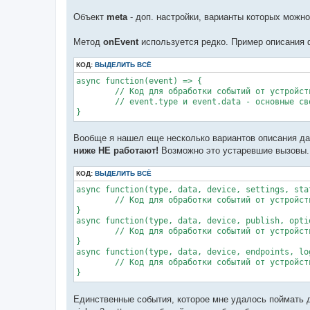
//Из соответствующих свойств, можно сразу вычита
Объект
meta
- доп. настройки, варианты которых можно по
        await second_endpoint.read('haElectrical
        await second_endpoint.read('haElectrical
        await second_endpoint.read('haElectrical
Метод
onEvent
используется редко. Пример описания 
        await third_endpoint.read('seMetering', 
        await third_endpoint.read('seMetering', 
КОД:
ВЫДЕЛИТЬ ВСЁ
        await fourth_endpoint.read('msTemperatur
        await fifth_endpoint.read('msTemperature
async function(event) => {

	// Код для обработки событий от устройства

//Настройка стандартных отчетов. Все стандартные
	// event.type и event.data - основные свойства

        await reporting.rmsVoltage(second_endpoin
}
        await reporting.rmsCurrent(second_endpoin
        await reporting.activePower(second_endpoi
Вообще я нашел еще несколько вариантов описания дан
// Вторым параметром можно передать объект, что 
ниже НЕ работают!
Возможно это устаревшие вызовы.
// В данном случае по умолчанию значение 100, а 
        await reporting.temperature(fourth_endpoi
        await reporting.temperature(fifth_endpoin
КОД:
ВЫДЕЛИТЬ ВСЁ
async function(type, data, device, settings, stat
//Конфигурирование отчета без стандартных моделей
	// Код для обработки событий от устройства

//Кластер, наименование аттрибута и его основные 
}

        await third_endpoint.configureReporting(
async function(type, data, device, publish, optio
        await third_endpoint.configureReporting(
	// Код для обработки событий от устройства

        await third_endpoint.configureReporting(
}

        await third_endpoint.configureReporting(
async function(type, data, device, endpoints, log
        await third_endpoint.configureReporting(
	// Код для обработки событий от устройства

}
	},
Единственные события, которое мне удалось поймать для