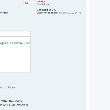
dtvims
н
Site Admin
у
Сообщения:
152
т
енние.
Зарегистрирован:
02 авг 2010, 14:43
ь
с
я
к
н
а
ч
а
л
gbee-herdsman-converters/lib/exposes");

у
ых скобках
е коды на языке
мечены как export в