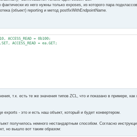
я фактически из него нужны только exposes, из которого пара подклассо
тека (объект) reporting и метод postfixWithEndpointName.
10, ACCESS_READ = 0b100;

.SET, ACCESS_READ = ea.GET;

ия, т.к. есть те же значения типов ZCL, что и показано в примере, как
где exports - это и есть наш объект, который и будет конвертером.
ъект получилось немного нестандартным способом. Согласно инструкц
кт, но вышло вот таким образом: