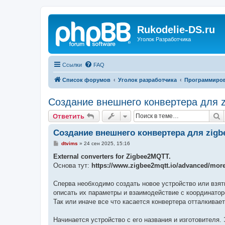
Rukodelie-DS.ru
Уголок Разработчика
Ссылки
FAQ
Список форумов
Уголок разработчика
Программиро
Создание внешнего конвертера для z
П
Ответить
Создание внешнего конвертера для zigb
С
dtvims
»
24 сен 2025, 15:16
о
о
External converters for Zigbee2MQTT.
б
Основа тут:
https://www.zigbee2mqtt.io/advanced/more
щ
е
н
Сперва необходимо создать новое устройство или взят
и
е
описать их параметры и взаимодействие с координатор
Так или иначе все что касается конвертера отталкивает
Начинается устройство с его названия и изготовител