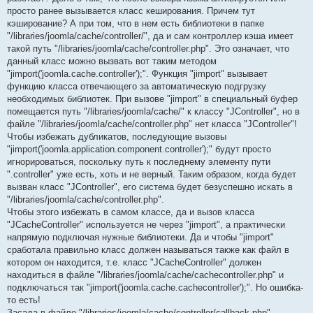
просто ранее вызывается класс кеширования. Причем тут
кэширование? А при том, что в нем есть библиотеки в папке
"/libraries/joomla/cache/controller/", да и сам контроллер кэша имеет
такой путь "/libraries/joomla/cache/controller.php". Это означает, что
данный класс можно вызвать вот таким методом
"jimport('joomla.cache.controller');". Функция "jimport" вызывает
функцию класса отвечающего за автоматическую подгрузку
необходимых библиотек. При вызове "jimport" в специальный буфер
помещается путь "/libraries/joomla/cache/" к классу "JController", но в
файле "/libraries/joomla/cache/controller.php" нет класса "JController"!
Чтобы избежать дубликатов, последующие вызовы
"jimport('joomla.application.component.controller');" будут просто
игнорироваться, поскольку путь к последнему элементу пути
".controller" уже есть, хоть и не верный. Таким образом, когда будет
вызван класс "JController", его система будет безуспешно искать в
"/libraries/joomla/cache/controller.php".
Чтобы этого избежать в самом классе, да и вызов класса
"JCacheController" используется не через "jimport", а практически
напрямую подключая нужные библиотеки. Да и чтобы "jimport"
сработала правильно класс должен называться также как файл в
котором он находится, т.е. класс "JCacheController" должен
находиться в файле "/libraries/joomla/cache/cachecontroller.php" и
подключаться так "jimport('joomla.cache.cachecontroller');". Но ошибка-
то есть!
Засада в файле "/libraries/joomla/cache/controller/callback.php".