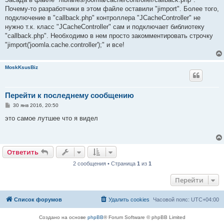
Почему-то разработчики в этом файле оставили "jimport". Более того,
подключение в "callback.php" контроллера "JCacheController" не
нужно т.к. класс "JCacheController" сам и подключает библиотеку
"callback.php". Необходимо в нем просто закомментировать строчку
"jimport('joomla.cache.controller');" и все!
MoskKsusBiz
Перейти к последнему сообщению
С
30 янв 2016, 20:50
о
о
это самое лутшее что я видел
б
щ
е
н
и
Ответить
е
2 сообщения • Страница
1
из
1
Перейти
Список форумов
Удалить cookies
Часовой пояс:
UTC+04:00
Создано на основе
phpBB
® Forum Software © phpBB Limited