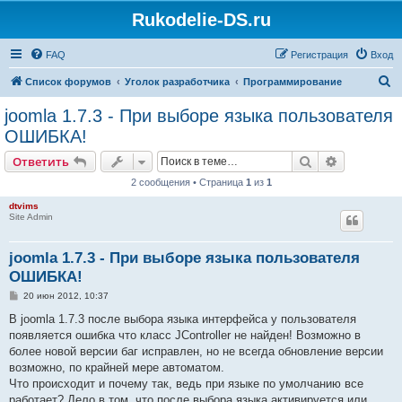
Rukodelie-DS.ru
FAQ
Регистрация
Вход
П
Список форумов
Уголок разработчика
Программирование
о
joomla 1.7.3 - При выборе языка пользователя
и
ОШИБКА!
с
Поиск
Расширен
Ответить
к
2 сообщения • Страница
1
из
1
dtvims
Site Admin
joomla 1.7.3 - При выборе языка пользователя
ОШИБКА!
С
20 июн 2012, 10:37
о
о
В joomla 1.7.3 после выбора языка интерфейса у пользователя
б
появляется ошибка что класс JController не найден! Возможно в
щ
е
более новой версии баг исправлен, но не всегда обновление версии
н
возможно, по крайней мере автоматом.
и
е
Что происходит и почему так, ведь при языке по умолчанию все
работает? Дело в том, что после выбора языка активируется или