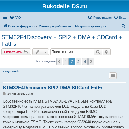
Rukodelie-DS.ru
FAQ
Регистрация
Вход
П
Список форумов
Уголок разработчика
Микроконтроллеры и автоматизация
о
STM32F4Discovery + SPI2 + DMA + SDCard +
и
FatFs
с
Поиск
Расширен
Ответить
к
1
2
3
4
Пред.
След.
32 сообщения
vanyaacido
STM32F4Discovery SPI2 DMA SDCard FatFs
С
16 янв 2015, 23:38
о
о
Собственно есть плата STM3240G-EVAL на базе контроллера
б
STM32F407IG на ней установлен LCD модуль на базе LCD
щ
е
контроллера ILI9325, подключенный к модулю FSMC
н
микроконтроллера, есть также внешняя SRAM16Мбит подключенная
и
е
тоже к модулю FSMC. Также есть камера OV2640 подключенная к
камерному модулюDCMI. Собственно вопрос можно ли организовать