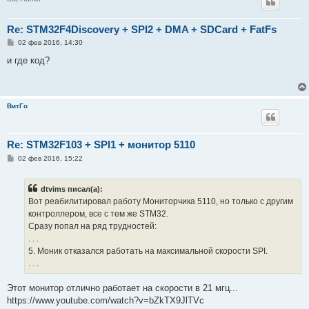
Re: STM32F4Discovery + SPI2 + DMA + SDCard + FatFs
С
02 фев 2016, 14:30
о
о
и где код?
б
щ
е
н
и
ВитГо
е
Re: STM32F103 + SPI1 + монитор 5110
С
02 фев 2016, 15:22
о
о
б
dtvims писал(а):
щ
е
Вот реабилитировал работу Мониторчика 5110, но только с другим
н
контроллером, все с тем же STM32.
и
е
Сразу попал на ряд трудностей:
. . .
5. Моник отказался работать на максимальной скорости SPI.
. . .
Этот монитор отлично работает на скорости в 21 мгц...
https://www.youtube.com/watch?v=bZkTX9JlTVc