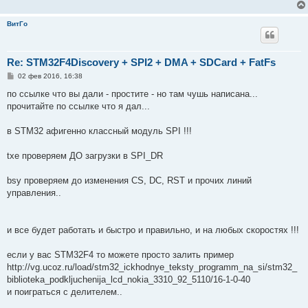
ВитГо
Re: STM32F4Discovery + SPI2 + DMA + SDCard + FatFs
С
02 фев 2016, 16:38
о
о
по ссылке что вы дали - простите - но там чушь написана...
б
прочитайте по ссылке что я дал...
щ
е
н
в STM32 афигенно классный модуль SPI !!!
и
е
txe проверяем ДО загрузки в SPI_DR
bsy проверяем до изменения CS, DC, RST и прочих линий
управления..
и все будет работать и быстро и правильно, и на любых скоростях !!!
если у вас STM32F4 то можете просто залить пример
http://vg.ucoz.ru/load/stm32_ickhodnye_teksty_programm_na_si/stm32_
biblioteka_podkljuchenija_lcd_nokia_3310_92_5110/16-1-0-40
и поиграться с делителем..