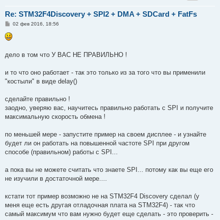
Re: STM32F4Discovery + SPI2 + DMA + SDCard + FatFs
С
02 фев 2016, 18:56
о
о
б
щ
е
дело в том что У ВАС НЕ ПРАВИЛЬНО !
н
и
е
и то что оно работает - так это только из за того что вы применили
"костыли" в виде delay()
сделайте правильно !
заодно, уверяю вас, научитесь правильно работать с SPI и получите
максимальную скорость обмена !
по меньшей мере - запустите пример на своем дисплее - и узнайте
будет ли он работать на повышенной частоте SPI при другом
способе (правильном) работы с SPI...
а пока вы не можете считать что знаете SPI... потому как вы еще его
не изучили в достаточной мере....
кстати тот пример возможно не на STM32F4 Discovery сделал (у
меня еще есть другая отладочная плата на STM32F4) - так что
самый максимум что вам нужно будет еще сделать - это проверить -