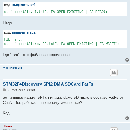
щ
КОД:
е
ВЫДЕЛИТЬ ВСЁ
н
st=f_open(&fs,"1.txt", FA_OPEN_EXISTING | FA_READ);
и
е
Надо
КОД:
ВЫДЕЛИТЬ ВСЁ
FIL fsrc;

st = f_open(&fsrc, "1.txt", FA_OPEN_EXISTING | FA_WRITE);
Где "fsrc" - это файловая переменная.
MoskKsusBiz
STM32F4Discovery SPI2 DMA SDCard FatFs
С
01 фев 2016, 04:59
о
о
вот инициализация SPI с пинами. slave SD micro в составе FatFs от
б
ChaN. Все работает , но почему именно так?
щ
е
н
Код:
и
е
dtvims
Site Admin