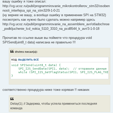
вашу ошибку я тоже описал:
http://vg.ucoz.ru/publ/programmirovanie_mikrokontrollerov_stm32/osoben
nosti_interfejsa_spi_na_stm32/9-1-0-21
(ну вернее не вашу, а вообще ошибку в применении SPI на STM32)
посмотреть как нужно было сделать можно например здесь
http://vg.ucoz.ru/publ/programmirovanie_na_assemblere_avr/otladochnoe
_podkljuchenie_lcd_nokia_5110_3310_na_pcd8544_k_avr/3-1-0-18
Прочитав по ссылке выше вы поймете что процедура void
SPISend(uint8_t data) написана не правильно !!!
dtvims писал(а):
КОД:
ВЫДЕЛИТЬ ВСЁ
void SPISend(uint8_t data) {

    SPI_I2S_SendData(SPI1, data);  // отправили данные

    while (SPI_I2S_GetFlagStatus(SPI1, SPI_I2S_FLAG_TXE) =
соответственно процедура ниже тоже корявая !! никаких
Delay(1); // Задержка, чтобы успела примениться последняя
команда