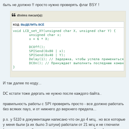
быть не должно !! просто нужно проверять флаг BSY !
dtvims писал(а):
КОД:
ВЫДЕЛИТЬ ВСЁ
void LCD_set_XY(unsigned char X, unsigned char Y) {

	unsigned char x;

	x = 6 * X;

	DCOff();

	SPISend(0x80 | x);

	SPISend(0x40 | Y);

	Delay(1); // Задержка, чтобы успела примениться последняя команда

	DCOn(); // Принуждает выполнить последнюю команду

И так далее по коду...
DC кстати тоже дергать не нужно после каждого байта..
правильность работы с SPI проверить просто - все должно работать
без всяких пауз, и от нижнего до верхнего предела...
p.s. у 5110 в документации написано что он до 4 мгц.. но все которые
у меня были (а их было 3 штуки) работали от 21 мгц и не глючили