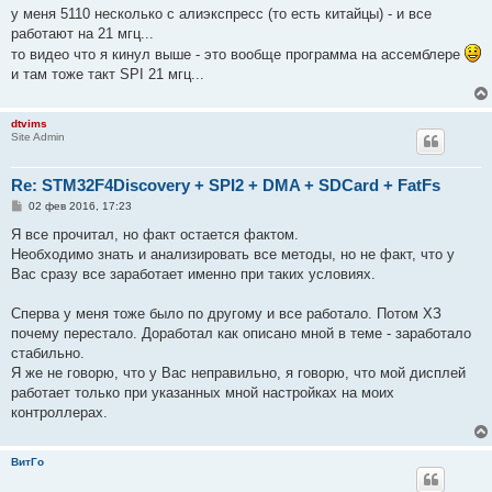
у меня 5110 несколько с алиэкспресс (то есть китайцы) - и все
работают на 21 мгц...
то видео что я кинул выше - это вообще программа на ассемблере
и там тоже такт SPI 21 мгц...
dtvims
Site Admin
Re: STM32F4Discovery + SPI2 + DMA + SDCard + FatFs
С
02 фев 2016, 17:23
о
о
Я все прочитал, но факт остается фактом.
б
Необходимо знать и анализировать все методы, но не факт, что у
щ
е
Вас сразу все заработает именно при таких условиях.
н
и
е
Сперва у меня тоже было по другому и все работало. Потом ХЗ
почему перестало. Доработал как описано мной в теме - заработало
стабильно.
Я же не говорю, что у Вас неправильно, я говорю, что мой дисплей
работает только при указанных мной настройках на моих
контроллерах.
ВитГо