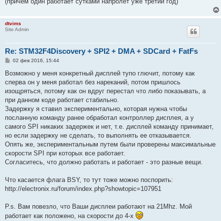
(причем один работает сутками напролет уже третий год)
dtvims
Site Admin
Re: STM32F4Discovery + SPI2 + DMA + SDCard + FatFs
С
02 фев 2016, 15:44
о
о
Возможно у меня конкретный дисплей тупо глючит, потому как
б
сперва он у меня работал без нареканий, потом пришлось
щ
е
изощряться, потому как он вдруг перестал что либо показывать, а
н
при данном коде работает стабильно.
и
е
Задержку я ставил экспериментально, которая нужна чтобы
посланную команду ранее обработал контроллер дисплея, а у
самого SPI никаких задержек и нет, т.е. дисплей команду принимает,
но если задержку не сделать, то выполнять ее отказывается.
Опять же, экспериментальным путем были проверены максимальные
скорости SPI при которых все работает.
Согласитесь, что должно работать и работает - это разные вещи.
Что касается флага BSY, то тут тоже можно поспорить:
http://electronix.ru/forum/index.php?showtopic=107951
P.s. Вам повезло, что Ваши дисплеи работают на 21Mhz. Мой
работает как положено, на скорости до 4-х