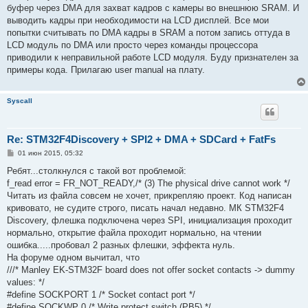
буфер через DMA для захват кадров с камеры во внешнюю SRAM. И
выводить кадры при необходимости на LCD дисплей. Все мои
попытки считывать по DMA кадры в SRAM а потом запись оттуда в
LCD модуль по DMA или просто через команды процессора
приводили к неправильной работе LCD модуля. Буду признателен за
примеры кода. Прилагаю user manual на плату.
Syscall
Re: STM32F4Discovery + SPI2 + DMA + SDCard + FatFs
С
01 июн 2015, 05:32
о
о
Ребят...столкнулся с такой вот проблемой:
б
f_read error = FR_NOT_READY,/* (3) The physical drive cannot work */
щ
е
Читать из файла совсем не хочет, прикрепляю проект. Код написан
н
кривовато, не судите строго, писать начал недавно. МК STM32F4
и
е
Discovery, флешка подключена через SPI, инициализация проходит
нормально, открытие файла проходит нормально, на чтении
ошибка.....пробовал 2 разных флешки, эффекта нуль.
На форуме одном вычитал, что
///* Manley EK-STM32F board does not offer socket contacts -> dummy
values: */
#define SOCKPORT 1 /* Socket contact port */
#define SOCKWP 0 /* Write protect switch (PB5) */