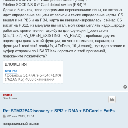
#define SOCKINS 0 /* Card detect switch (PB4) */
Должно быть так, типа программно переназначили пины, на которых
идет определение защиты от записи и также определение карты. CS
вешал и на PB5 и на PB4, карта не инициализировалась, сейчас CS
висит на PB12, из мануала вычитал, мол сюда цеплять надо....вроде
работает, кроме чтения, атрибуты для функции f_open стоят
(&fs,"1.txt", FA_OPEN_EXISTING | FA_READ); , пробовал другие
параметры давать этой функции, но чего-то молчит, параметры
функции f_read st=f_read(&fs, &TxData, 16 ,&count);, тут идет чтение в
буфер отправки по USART.Как бороться с этой проблемой,
подскажите пожалуйста?
ВЛОЖЕНИЯ
test.rar
Проектик SD+FATFS+SPI+DMA
(762.65 КБ) 4053 скачивания
dtvims
Site Admin
Re: STM32F4Discovery + SPI2 + DMA + SDCard + FatFs
С
02 июн 2015, 11:54
о
о
неправильный вызов
б