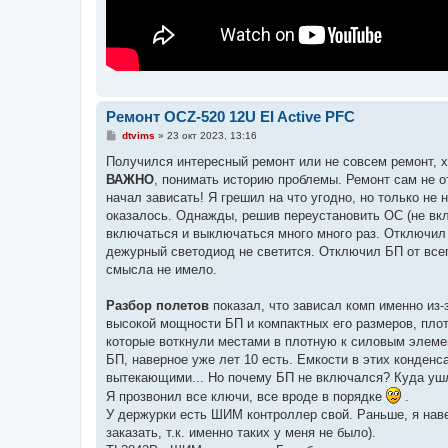
Ремонт OCZ-520 12U EI Active PFC
С
dtvims
»
23 окт 2023, 13:16
о
о
Получился интересный ремонт или не совсем ремонт, хо
б
ВАЖНО
, понимать историю проблемы. Ремонт сам не 
щ
е
начал зависать! Я грешил на что угодно, но только не
н
оказалось. Однажды, решив переустановить ОС (не вклю
и
е
включаться и выключаться много много раз. Отключил е
дежурный светодиод не светится. Отключил БП от всег
смысла не имело.
Разбор полетов
показал, что зависал комп именно из-з
высокой мощности БП и компактных его размеров, плот
которые воткнули местами в плотную к силовым элемен
БП, наверное уже лет 10 есть. Емкости в этих конденса
вытекающими... Но почему БП не включался? Куда уш
Я прозвонил все ключи, все вроде в порядке
.
У держурки есть ШИМ контроллер свой. Раньше, я наве
заказать, т.к. именно таких у меня не было).