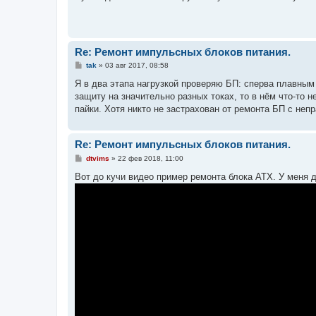
б
щ
е
н
и
е
Re: Ремонт импульсных блоков питания.
С
tak
»
03 авг 2017, 08:58
о
о
Я в два этапа нагрузкой проверяю БП: сперва плавным
б
защиту на значительно разных токах, то в нём что-то 
щ
е
пайки. Хотя никто не застрахован от ремонта БП с неп
н
и
е
Re: Ремонт импульсных блоков питания.
С
dtvims
»
22 фев 2018, 11:00
о
о
Вот до кучи видео пример ремонта блока ATX. У меня да
б
щ
е
н
и
е