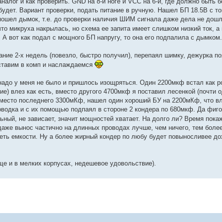
алог и как проверить. GND на 8-й ноге и VCC на 6-й, где должно быть б
 будет. Вариант проверки, подать питание в ручную. Нашел БП 18.5В с т
 пошел дымок, т.е. до проверки наличия ШИМ сигнала даже дела не дош
что микруха накрылась, но схема ее запита имеет слишком низкий ток, а
. А вот как подал с мощного БП напругу, то она его подпалила с дымком.
ние 2-х недель (повезло, быстро получил), перепаял шимку, дежурка п
ставим в комп и наслаждаемся
надо у меня не было и пришлось изощряться. Один 2200мкф встал как р
ие) влез как есть, вместо другого 4700мкф я поставил лесенкой (почти 
Вместо последнего 3300мКф, нашел один хороший БУ на 2200мКф, что вл
оводка и с их помощью подпаял в стороне 2 кондера по 680мкф. Да фиго
ьный, не зависает, значит мощностей хватает. На долго ли? Время пока
даже вынос частично на длинных проводах лучше, чем ничего, тем боле
еть емкости. Ну а более жирный кондер по любу будет повыносливее до
ще и в мелких корпусах, недешевое удовольствие).