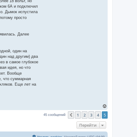
олее 18 вольт, но
оком 6А и подключил
ло. Дымок испустила
 потому просто
оявилась. Далее
одной, один на
один над другим) два
ез в самое глубокое
вая идея, но что
жет. Вообще
е, что суммарная
хляков. Еще лет на
В
е
1
2
3
4
5
р
Пред.
45 сообщений
н
у
Перейти
т
ь
с