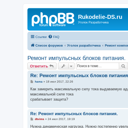
Rukodelie-DS.ru
Уголок Разработчика
Ссылки
FAQ
Список форумов
Уголок разработчика
Ремонт компов 
Ремонт импульсных блоков питания.
П
Ответить
Re: Ремонт импульсных блоков питания
С
hama
»
18 июл 2017, 22:26
о
о
Как замерить максимальную силу тока выдаваемую ад
б
максимальной силе тока
щ
е
срабатывает защита?
н
и
е
Re: Ремонт импульсных блоков питания.
С
dtvims
»
24 июл 2017, 19:19
о
о
Нужна динамическая нагрузка. Нужно постепенно увелич