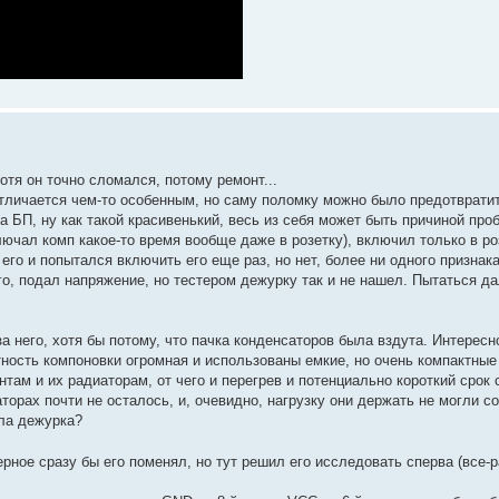
тя он точно сломался, потому ремонт...
отличается чем-то особенным, но саму поломку можно было предотврати
 на БП, ну как такой красивенький, весь из себя может быть причиной п
чал комп какое-то время вообще даже в розетку), включил только в роз
го и попытался включить его еще раз, но нет, более ни одного признак
о, подал напряжение, но тестером дежурку так и не нашел. Пытаться да
а него, хотя бы потому, что пачка конденсаторов была вздута. Интересн
ность компоновки огромная и использованы емкие, но очень компактные
там и их радиаторам, от чего и перегрев и потенциально короткий срок
торах почти не осталось, и, очевидно, нагрузку они держать не могли с
ла дежурка?
рное сразу бы его поменял, но тут решил его исследовать сперва (все-