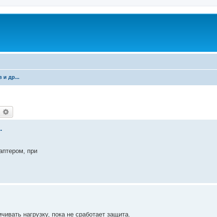
и др...
оиск
Расширенный поиск
.
аптером, при
ивать нагрузку, пока не сработает защита.