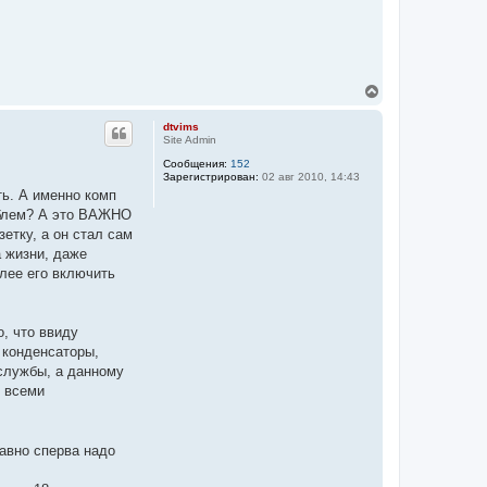
В
е
р
dtvims
н
Site Admin
у
Сообщения:
152
т
Зарегистрирован:
02 авг 2010, 14:43
ь
ть. А именно комп
с
я
роблем? А это ВАЖНО
к
етку, а он стал сам
н
а жизни, даже
а
ч
лее его включить
а
л
у
о, что ввиду
 конденсаторы,
 службы, а данному
о всеми
равно сперва надо