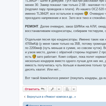
TL3842P - ШИМ в дежурке. Гугл быстро рассказал про ан
менее 30. Замер показал там только 2.5В - маловат-то
(подпаял пару проводков к плате). Из нашего OCZ-520
именно TL3842P, все остальное в норме
. Очевидно 
проседало напряжение и все. Зато все тихо и спокойно
РЕМОНТ
. Далее очевидно, заказ ШИМок на АЛИ, ожида
восстанавливаем конденсаторы, собираем тестируем, 
Отдельная песня про конденсаторы. Именно таких как 
4700мКф (у меня такие только на 35В, потому громоздк
по 2200мкф (чуть меньше в сумме, но совсем чуток). 
и узкое место, далее с обратной стороны подпаял 2 пр
есть
зато работает. Комп собрал, пока полет нормал
несколько кондеров вместо одного лучше для них же, 
емкость получилась чуть больше и вынесена только тр
десять хватит. Или нет...
Вот такой бомж/колхоз ремонт (покупать кондеры, да е
Ответить
Вернуться в «Ремонт компов и др...»