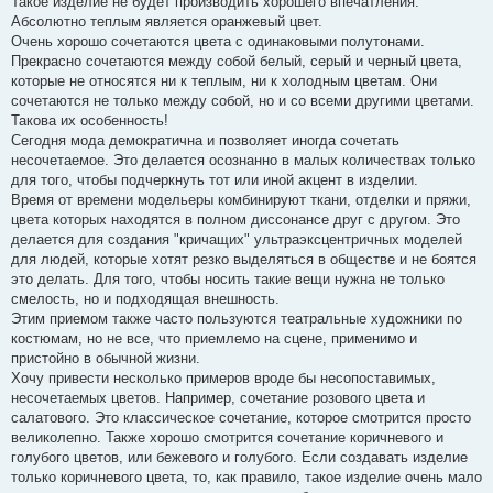
Такое изделие не будет производить хорошего впечатления.
Абсолютно теплым является оранжевый цвет.
Очень хорошо сочетаются цвета с одинаковыми полутонами.
Прекрасно сочетаются между собой белый, серый и черный цвета,
которые не относятся ни к теплым, ни к холодным цветам. Они
сочетаются не только между собой, но и со всеми другими цветами.
Такова их особенность!
Сегодня мода демократична и позволяет иногда сочетать
несочетаемое. Это делается осознанно в малых количествах только
для того, чтобы подчеркнуть тот или иной акцент в изделии.
Время от времени модельеры комбинируют ткани, отделки и пряжи,
цвета которых находятся в полном диссонансе друг с другом. Это
делается для создания "кричащих" ультраэксцентричных моделей
для людей, которые хотят резко выделяться в обществе и не боятся
это делать. Для того, чтобы носить такие вещи нужна не только
смелость, но и подходящая внешность.
Этим приемом также часто пользуются театральные художники по
костюмам, но не все, что приемлемо на сцене, применимо и
пристойно в обычной жизни.
Хочу привести несколько примеров вроде бы несопоставимых,
несочетаемых цветов. Например, сочетание розового цвета и
салатового. Это классическое сочетание, которое смотрится просто
великолепно. Также хорошо смотрится сочетание коричневого и
голубого цветов, или бежевого и голубого. Если создавать изделие
только коричневого цвета, то, как правило, такое изделие очень мало