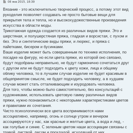
С
08 янв 2015, 18:39
о
о
Вязание - это исключительно творческий процесс, а потому этот вид
б
рукоделия позволяет создавать не просто бытовые вещи для
щ
е
прикрытия тела и тепла, но и высокохудожественные произведения
н
искусства в области моды.
и
е
Трикотажная одежда создается из различных видов пряжи. Это и
шерстяная, и полушерстяная пряжа, гладкая и ворсистая, с пухом и
без. Это и синтетические виды пряжи, и люрекс, и пряжа с
пайетками, бисером и бусинками.
Ваше изделие может быть совершенным по технике исполнения, по
посадке на фигуру, но если цвета пряжи, из которой оно связано,
будут подобраны неправильно, не будут гармонично сочетаться друг
с другом или не будут подходить к цвету кожи, лица и общему
облику человека, то в лучшем случае изделие не будет красивым в
общепринятом смысле, не будет подходить человеку, а в худшем
случае может стать отталкивающим и изуродовать человека.
Для того, чтобы можно было самостоятельно, без консультаций с
художниками, использовать цветовую гамму различных видов
пряжи, нужно познакомиться с некоторыми характеристиками цветов
и правилами их сочетания.
Чисто психологически все цвета воспринимаются нами
ассоциативно, например, огонь и солнце утром и вечером
ассоциируются у нас, как красные и желтые цвета, а вода и лед, -
как голубые и синие. С зеленым цветом наши ассоциации связаны с
травой, листвой, лесом и прохладой, исходящей от них.