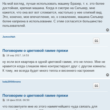
о
На мой взгляд, лучше использовать машину Бразер, т. к. это более
б
достойная, крепкая машина. Когда я смотрю на Сильвер, мне
щ
е
кажется, что она вот вот сломается, настолько у нее хлипкий вид.
н
Это, конечно, мое впечатление, но, к сожалению, машина Сильвер
и
е
более капризна в использовании. С этим согласится большинство
пользователей.
JamesHah
Поговорим о цветовой гамме пряжи
С
18 апр 2017, 14:53
о
о
ну если вся квартира в одной цветовой гамме, это не плохо. Мне не
б
нравится когда слишком явно контрастируют друг с другом комнаты.
щ
е
К тому, же всегда будет много тепла и весеннего настроения
н
и
е
luda2004knons
Поговорим о цветовой гамме пряжи
С
19 фев 2018, 06:50
о
о
что посоветуете мне из этого наимягчейшего чуда связать для
б