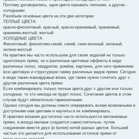
Поэтому договорились, одни цвета называть теплыми, а другие -
холодными.
Разобъем основные цвета на эти две категории:
ТЕПЛЫЕ ЦВЕТА:
красно-фиолетовый, красный, красно-оранжевый, оранжевый,
оранжево-желтый, желтый
ХОЛОДНЫЕ ЦВЕТА:
Фиолетовый, фиолетово-синий, синий, сине-зеленый, зеленый,
зелено-желтый
На практике мы часто используем для своих изделий не только
однотонную пряжу, но и различные цветовые эффекты в виде
различных полос, квадратов, ромбов, картинок, для чего применяем
всю цветовую и структурную гамму различных видов пряжи. Сегодня
в моде также жаккардовые вязки, где также нужно сочетать друг с
другом различные цвета пряжи.
Если комбинировать только теплые цвета друг с другом или только
холодные, то это никогда не будет плохо. Сочетания цветов в этом
случае будут обязательно гармоничными.
Однако сегодня мы должны смело оперировать всеми возможными и
доступными нам цветами и научиться их комбинировать.
В практике вязания достаточно часто используются меланжевые
пряжи, а иногда меланж создается самостоятельно, путем
соединения вместе двух (и более) нитей разных цветов. Большей
частью это делается для использования остатков пряжи от
предыдущих изделий.