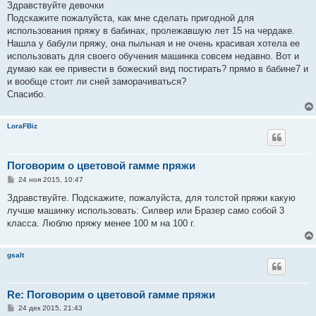
о
Здравствуйте девочки
б
Подскажите пожалуйста, как мне сделать пригодной для
щ
е
использования пряжу в бабинах, пролежавшую лет 15 на чердаке.
н
Нашла у бабули пряжу, она пыльная и не очень красивая хотела ее
и
е
использовать для своего обучения машинка совсем недавно. Вот и
думаю как ее привести в божеский вид постирать? прямо в бабине7 и
и вообще стоит ли сней заморачиваться?
Спасибо.
LoraFBiz
Поговорим о цветовой гамме пряжи
С
24 ноя 2015, 10:47
о
о
Здравствуйте. Подскажите, пожалуйста, для толстой пряжи какую
б
лучше машинку использовать: Силвер или Бразер само собой 3
щ
е
класса. Люблю пряжу менее 100 м на 100 г.
н
и
е
gsalt
Re: Поговорим о цветовой гамме пряжи
С
24 дек 2015, 21:43
о