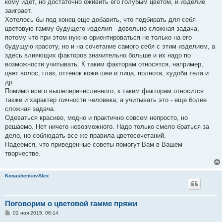
кому идет, но достаточно оживить его голубым цветом, и изделие
заиграет.
Хотелось бы под конец еще добавить, что подбирать для себя
цветовую гамму будущего изделия - довольно сложная задача,
потому что при этом нужно ориентироваться не только на его
будущую красоту, но и на сочетание самого себя с этим изделием, а
здесь влияющих факторов значительно больше и их надо по
возможности учитывать. К таким факторам относятся, например,
цвет волос, глаз, оттенок кожи шеи и лица, полнота, худоба тела и
др.
Помимо всего вышеперечисленного, к таким факторам относится
также и характер личности человека, а учитывать это - еще более
сложная задача.
Одеваться красиво, модно и практично совсем непросто, но
решаемо. Нет ничего невозможного. Надо только смело браться за
дело, но соблюдать все же правила цветосочетаний.
Надеемся, что приведенные советы помогут Вам в Вашем
творчестве.
KonashenkovAlex
Поговорим о цветовой гамме пряжи
С
02 ноя 2015, 06:14
о