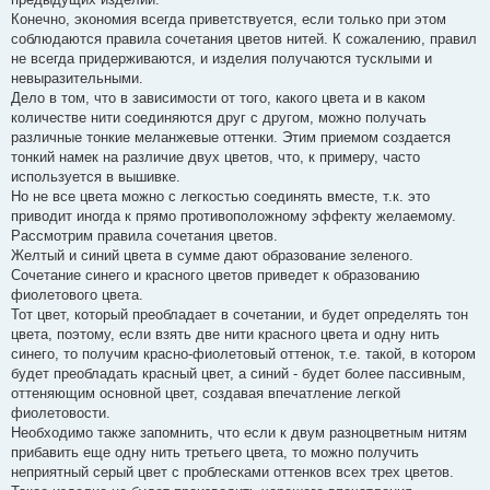
Конечно, экономия всегда приветствуется, если только при этом
соблюдаются правила сочетания цветов нитей. К сожалению, правил
не всегда придерживаются, и изделия получаются тусклыми и
невыразительными.
Дело в том, что в зависимости от того, какого цвета и в каком
количестве нити соединяются друг с другом, можно получать
различные тонкие меланжевые оттенки. Этим приемом создается
тонкий намек на различие двух цветов, что, к примеру, часто
используется в вышивке.
Но не все цвета можно с легкостью соединять вместе, т.к. это
приводит иногда к прямо противоположному эффекту желаемому.
Рассмотрим правила сочетания цветов.
Желтый и синий цвета в сумме дают образование зеленого.
Сочетание синего и красного цветов приведет к образованию
фиолетового цвета.
Тот цвет, который преобладает в сочетании, и будет определять тон
цвета, поэтому, если взять две нити красного цвета и одну нить
синего, то получим красно-фиолетовый оттенок, т.е. такой, в котором
будет преобладать красный цвет, а синий - будет более пассивным,
оттеняющим основной цвет, создавая впечатление легкой
фиолетовости.
Необходимо также запомнить, что если к двум разноцветным нитям
прибавить еще одну нить третьего цвета, то можно получить
неприятный серый цвет с проблесками оттенков всех трех цветов.