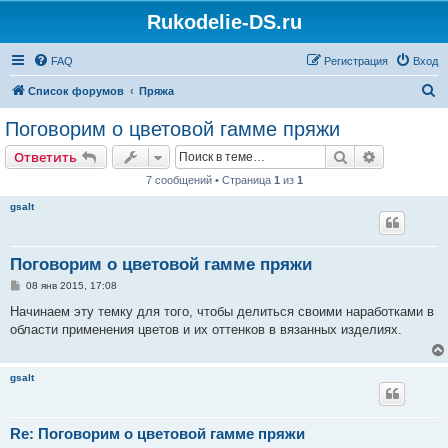
Rukodelie-DS.ru
FAQ
Регистрация
Вход
П
Список форумов
Пряжа
о
Поговорим о цветовой гамме пряжи
и
Поиск
Расширен
Ответить
с
7 сообщений • Страница
1
из
1
к
gsalt
Поговорим о цветовой гамме пряжи
С
08 янв 2015, 17:08
о
о
Начинаем эту темку для того, чтобы делиться своими наработками в
б
области применения цветов и их оттенков в вязанных изделиях.
щ
е
н
и
gsalt
е
Re: Поговорим о цветовой гамме пряжи