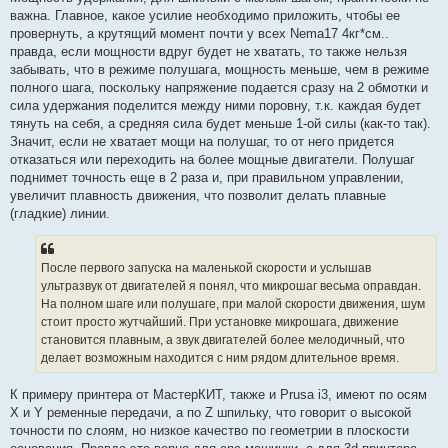
важна. Главное, какое усилие необходимо приложить, чтобы ее
провернуть, а крутящий момент почти у всех Nema17 4кг*см..
правда, если мощности вдруг будет не хватать, то также нельзя
забывать, что в режиме полушага, мощность меньше, чем в режиме
полного шага, поскольку напряжение подается сразу на 2 обмотки и
сила удержания поделится между ними поровну, т.к. каждая будет
тянуть на себя, а средняя сила будет меньше 1-ой силы (как-то так).
Значит, если не хватает мощи на полушаг, то от него придется
отказаться или переходить на более мощные двигатели. Полушаг
поднимет точность еще в 2 раза и, при правильном управлении,
увеличит плавность движения, что позволит делать плавные
(гладкие) линии.
После первого запуска на маленькой скорости и услышав
ультразвук от двигателей я понял, что микрошаг весьма оправдан.
На полном шаге или полушаге, при малой скорости движения, шум
стоит просто жутчайший. При установке микрошага, движение
становится плавным, а звук двигателей более мелодичный, что
делает возможным находится с ним рядом длительное время.
К примеру принтера от МастерКИТ, также и Prusa i3, имеют по осям
X и Y ременные передачи, а по Z шпильку, что говорит о высокой
точности по слоям, но низкое качество по геометрии в плоскости