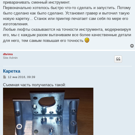
приварачивать сменный инструмент.
Первоначально хотелось быстро что-то сделать и запустить. Потому
было сделано как было сделано. Установил гравер и выточил такую
новую каретку... Станок или принтер печатает сам себя по мере его
изготовления.
Любые люфты сказываются на точности инструмента, модернизируя
его, мы с каждым разом вытачиваем все более качественные детали
для него, тем самым повышая его точность
dtvims
Site Admin
Каретка
С
12 янв 2016, 09:39
о
о
Съемная часть получилась такой:
б
щ
е
н
и
е