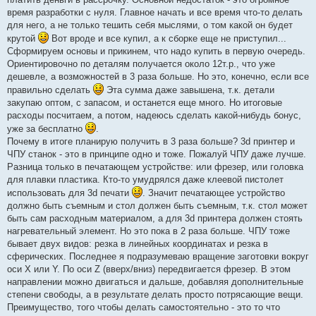
время разработки с нуля. Главное начать и все время что-то делать
для него, а не только тешить себя мыслями, о том какой он будет
крутой
Вот вроде и все купил, а к сборке еще не приступил...
Сформируем основы и прикинем, что надо купить в первую очередь.
Ориентировочно по деталям получается около 12т.р., что уже
дешевле, а возможностей в 3 раза больше. Но это, конечно, если все
правильно сделать
Эта сумма даже завышена, т.к. детали
закупаю оптом, с запасом, и останется еще много. Но итоговые
расходы посчитаем, а потом, надеюсь сделать какой-нибудь бонус,
уже за бесплатно
.
Почему в итоге планирую получить в 3 раза больше? 3d принтер и
ЧПУ станок - это в принципе одно и тоже. Пожалуй ЧПУ даже лучше.
Разница только в печатающем устройстве: или фрезер, или головка
для плавки пластика. Кто-то умудрялся даже клеевой пистолет
использовать для 3d печати
. Значит печатающее устройство
должно быть съемным и стол должен быть съемным, т.к. стол может
быть сам расходным материалом, а для 3d принтера должен стоять
нагревательный элемент. Но это пока в 2 раза больше. ЧПУ тоже
бывает двух видов: резка в линейных координатах и резка в
сферических. Последнее я подразумеваю вращение заготовки вокруг
оси X или Y. По оси Z (вверх/вниз) передвигается фрезер. В этом
направлении можно двигаться и дальше, добавляя дополнительные
степени свободы, а в результате делать просто потрясающие вещи.
Преимущество, того чтобы делать самостоятельно - это то что