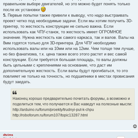
правильном выборе двигателей, но это можно будет понять только
после их установки
5.
Первые попытки также привели к выводу, что надо выстраивать
проект четко под необходимые задачи. Если мы хотим получить 3D-
принтер, то жесткость конструкции не сильно важна. Если
использовать как ЧПУ-станок, то жесткость имеет ОГРОМНОЕ
значение. Нужна жесткость как самого каркаса, так и валов. Валы на
8мм годятся только для 3D-принтера. Для ЧПУ необходимо
использовать валы или на 10мм или на 12мм. Чем толще тем лучше,
но без фанатизма, т.к. цена также всего этого растет и вес самой
конструкции. Если требуется большая площадь, то валы должны
быть цельными с креплениями на основание, что даст им
дополнительную жесткость. Если валы будут прогибаться, то это
повлияет не только на точность, но подшипники в местах провисания
будут заедать.
Наконец хорошо предварительно почитать форумы, а возможно и
поделиться тем, что получается и Вас наведут на полезные мысли:
http://arduino.ru/forum/proekty/trudnyi-put-k-chpu
http://roboforum.ru/forum107/topic13287.html
dtvims