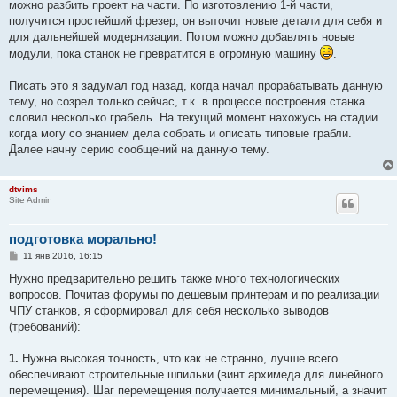
можно разбить проект на части. По изготовлению 1-й части,
получится простейший фрезер, он выточит новые детали для себя и
для дальнейшей модернизации. Потом можно добавлять новые
модули, пока станок не превратится в огромную машину
.
Писать это я задумал год назад, когда начал прорабатывать данную
тему, но созрел только сейчас, т.к. в процессе построения станка
словил несколько грабель. На текущий момент нахожусь на стадии
когда могу со знанием дела собрать и описать типовые грабли.
Далее начну серию сообщений на данную тему.
dtvims
Site Admin
подготовка морально!
С
11 янв 2016, 16:15
о
о
Нужно предварительно решить также много технологических
б
вопросов. Почитав форумы по дешевым принтерам и по реализации
щ
е
ЧПУ станков, я сформировал для себя несколько выводов
н
(требований):
и
е
1.
Нужна высокая точность, что как не странно, лучше всего
обеспечивают строительные шпильки (винт архимеда для линейного
перемещения). Шаг перемещения получается минимальный, а значит