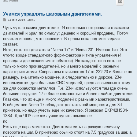
Site Admin
Учимся управлять шаговыми двигателями.
С
11 янв 2016, 16:49
о
о
Чуть-чуть о самих двигателях. Я несколько поторопился с заказом
б
двигателей и брал по смыслу: дешево и хороший продавец. Потом
щ
е
почитал и понял, что поспешил. В целом пока под мои задачи
н
хватает.
и
е
Итак, есть тип двигателя "Nema 17" и "Nema 23". Именно Тип. Это
что-то вроде стандартного форм-фактора и типа управления (4
провода и две независимые обмотки). Но каждого типа есть не
только много производителей, но и много моделей с разными
характеристиками. Сперва чем отличаются 17 от 23? 23-и больше по
размеру, значительно мощнее, а следовательно и дороже. 23-и
используются для больших CNC моделей, предназначенных к тому
же для обработки металлов. Т.е. 23-и используются там где очень
большие нагрузки. 17-е более компактные и более слабые двигатели.
Главное, что их еще и много моделей с разными характеристиками.
В общем все Nema 17 обладают достаточной мощности для 3d
принтера, но надо учесть еще их качество. Я заказал EKP42HS34-
13S4. Для ЧПУ все же лучше купить помощнее.
по
Есть еще пара моментов. Двигатели есть на разную величину
поворота на шаг. В принтерах обычно стоят на 7.5 градусов за шаг, а