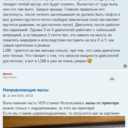
попадет любой мусор, его будет клинить. Вычистил от туда пыль
или что там было. Закрыл крышку. Главное правильно его
захлопнуть, после четкого захлопывания не должно быть люфта и
вал должен крутится почти свободно (магнитные поля заставляют
крутится рывками, но достаточно легко). Двигатель после работал
без нареканий. Однако 3 из 5 двигателей работают с небольшой
вибрацией, а оставшиеся 2 почти без, что навело на мысль их
пометить маркером и впоследствии поставить на оси X и Y, как
самые критичные и резвые.
L298 - греются на них весьма сильно, при том, что сами двигатели
еле теплые. Что говорит о том, что запасов мощности двигателей
достаточно, а вот в L298 я уже не очень уверен
dtvims
Site Admin
Направляющие валы
С
11 янв 2016, 18:22
о
о
Валы важная часть ЧПУ-станка! Использовать
валы от принтера
б
можно только с подшипниками, из того же принтера!
щ
е
Если мы ставим шарикоподшипники, то получится как на картинке:
н
и
е