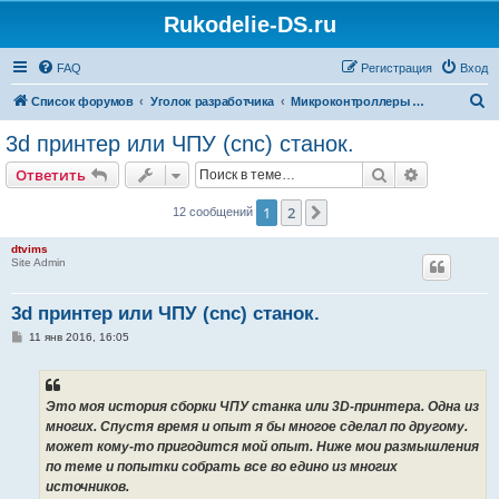
Rukodelie-DS.ru
FAQ
Регистрация
Вход
П
Список форумов
Уголок разработчика
Микроконтроллеры и автоматизация
о
3d принтер или ЧПУ (cnc) станок.
и
Поиск
Расширен
Ответить
с
к
1
2
След.
12 сообщений
dtvims
Site Admin
3d принтер или ЧПУ (cnc) станок.
С
11 янв 2016, 16:05
о
о
б
щ
е
Это моя история сборки ЧПУ станка или 3D-принтера. Одна из
н
многих. Спустя время и опыт я бы многое сделал по другому.
и
е
может кому-то пригодится мой опыт. Ниже мои размышления
по теме и попытки собрать все во едино из многих
источников.