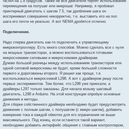
NEMA на 1.8 градусов. Также не все двигатели терпят использование
перемещения на полушаг или микрошаг. Например, я пробовал
принтерный двигатель с шагом 7.5, так дробление шага он
воспринимал совершенно некорректно, т.е. выставить его на пол
шага его почти не реально. А вот NEMA дробятся отлично.
Подключение.
Надо сперва двигатель как-то подключить к управляющему
микроконтроллеру. Есть много способов. Можно сделать все с нуля
на мощных транзисторах, а можно воспользоваться готовыми
микросхемами силовыми и микросхемами драйверам.
Думаю большой разницы между использованием транзисторов или
одной силовой микросхемы не будет, кроме большой сложности
первого и дороговизны второго. Я решил как проще, т.е.
воспользоваться микросхемой L298. А вот с драйвером решу после
первых экспериментов. Тем более, что L298 уже приехали, а
драйверы L297 только заказаны. Для начала возьму шаговый
двигатель, L298 и Arduino. На этой конструкции опробую основные
движения и методы.
Для сборки собственного драйвера необходимо будет предусмотреть
движение с полным шагом, с полушагом (с микро шагом), добавить
измерение тока в каждой обмотке для его ограничения не выше
максимального. Под конец, если останется такой вариант,
необходимо добавить интерфейс общения с главным контроллером,