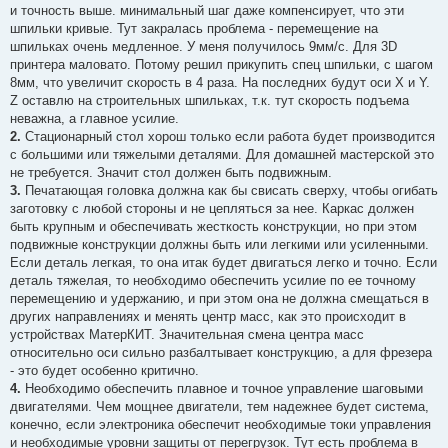
и точность выше. минимальный шаг даже компенсирует, что эти
шпильки кривые. Тут закралась проблема - перемещение на
шпильках очень медленное. У меня получилось 9мм/с. Для 3D
принтера маловато. Потому решил прикупить спец шпильки, с шагом
8мм, что увеличит скорость в 4 раза. На последних будут оси X и Y.
Z оставлю на строительных шпильках, т.к. тут скорость подъема
неважна, а главное усилие.
2.
Стационарный стол хорош только если работа будет производится
с большими или тяжелыми деталями. Для домашней мастерской это
не требуется. Значит стол должен быть подвижным.
3.
Печатающая головка должна как бы свисать сверху, чтобы огибать
заготовку с любой стороны и не цепляться за нее. Каркас должен
быть крупным и обеспечивать жесткость конструкции, но при этом
подвижные конструкции должны быть или легкими или усиленными.
Если деталь легкая, то она итак будет двигаться легко и точно. Если
деталь тяжелая, то необходимо обеспечить усилие по ее точному
перемещению и удержанию, и при этом она не должна смещаться в
других направлениях и менять центр масс, как это происходит в
устройствах МатерКИТ. Значительная смена центра масс
относительно оси сильно разбалтывает конструкцию, а для фрезера
- это будет особенно критично.
4.
Необходимо обеспечить плавное и точное управление шаговыми
двигателями. Чем мощнее двигатели, тем надежнее будет система,
конечно, если электроника обеспечит необходимые токи управления
и необходимые уровни защиты от перегрузок. Тут есть проблема в