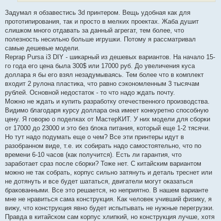
Задумал я обзавестись 3d принтером. Вещь удобная как для
прототипирования, так и просто в мелких проектах. Жаба душит
слишком много отдавать за данный агрегат, тем более, что
полезность несильно больше игрушки. Потому я рассматривал
самые дешевые модели.
Reprap Pursa i3 DIY - шикарный из дешевых вариантов. На начало 15-
го года его цена была 300$ или 17000 руб. До увеличения куса
доллара я бы его взял незадумываясь. Тем более что в комплект
входит 2 рулона пластика, что равно сэкономленным 3 тысячам
рублей. Основной недостаток - то что надо ждать почту.
Можно не ждать и купить разработку отечественного производства.
Видимо благодаря курсу доллара она имеет конкуретно способную
цену. Я говорю о поделках от МастерКИТ. У них модели для сборки
от 17000 до 23000 и это без блока питания, который еще 1-2 тясячи.
Но тут надо подумать еще о чем? Все эти принтеры идут в
разобранном виде, т.е. их собирать надо самостоятельно, что по
времени 6-10 часов (как получится). Есть ли гарантия, что
заработает сраз после сборки? Тоже нет. С китайским вариантом
можно не так собрать, корпус сильно затянуть и деталь треснет или
не дотянуть и все будет шататься, двигатели могут оказаться
бракованными. Все это решается, но неприятно. В нашем варианте
мне не нравиться сама конструкция. Как человек учивший физику, я
вижу, что конструкция явно будет испытывать не нужные перегрузки.
Правда в китайском сам корпус хлипкий, но конструкция лучше, хотя