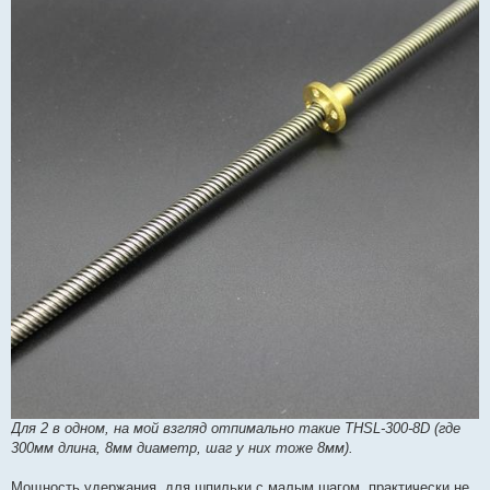
Для 2 в одном, на мой взгляд отпимально такие THSL-300-8D (где
300мм длина, 8мм диаметр, шаг у них тоже 8мм).
Мощность удержания, для шпильки с малым шагом, практически не