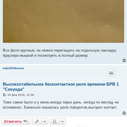
Все фото крупные, их можно перетащить на отдельную закладку
браузера мышкой и посмотреть в полный размер.
luda2004knons
Высокостабильное бесконтактное реле времени БРВ 1
"Секунда"
С
19 фев 2018, 12:36
о
о
Тоже самое было и у меня,иногда через день, иногда по месяцу не
б
вспоминал. Банально оказалась реле поворотов,выгорел контакт.
щ
е
н
и
Ответить
е