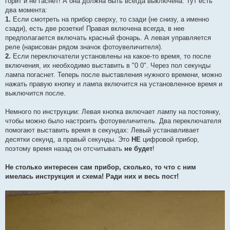
горит и не гаснет! А она должна быть всегда выключена. Тут есть
два момента:
1.
Если смотреть на прибор сверху, то сзади (не снизу, а именно
сзади), есть две розетки! Правая включена всегда, в нее
предполагается включать красный фонарь. А левая управляется
реле (нарисован рядом значок фотоувеличителя).
2.
Если переключатели установлены на какое-то время, то после
включения, их необходимо выставить в "0 0". Через пол секунды
лампа погаснет. Теперь после выставления нужного времени, можно
нажать правую кнопку и лампа включится на установленное время и
выключится после.
Немного по инструкции: Левая кнопка включает лампу на постоянку,
чтобы можно было настроить фотоувеличитель. Два переключателя
помогают выставить время в секундах: Левый устанавливает
десятки секунд, а правый секунды. Это
НЕ
цифровой прибор,
поэтому время назад он отсчитывать
не будет
!
Не столько интересен сам прибор, сколько, то что с ним
имелась инструкция и схема! Ради них и весь пост!