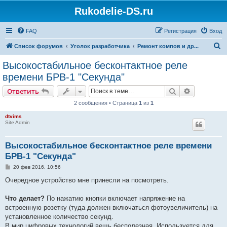
Rukodelie-DS.ru
FAQ
Регистрация
Вход
П
Список форумов
Уголок разработчика
Ремонт компов и др...
о
Высокостабильное бесконтактное реле
и
времени БРВ-1 "Секунда"
с
Поиск
Расширен
Ответить
к
2 сообщения • Страница
1
из
1
dtvims
Site Admin
Высокостабильное бесконтактное реле времени
БРВ-1 "Секунда"
С
20 фев 2016, 10:56
о
о
Очередное устройство мне принесли на посмотреть.
б
щ
е
Что делает?
По нажатию кнопки включает напряжение на
н
встроенную розетку (туда должен включаться фотоувеличитель) на
и
е
установленное количество секунд.
В мир цифровых технологий вещь бесполезная. Используется для