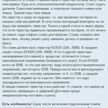
неисправны. Еще есть электролитический конденсатор. Стоит отдать
должное Советским инженерам, а электролит оказался живее всех
живых. Транзисторы тоже живые.
На тиристор я сразу не подумал, т.к. при прозвонке тестером он
показал себя как рабочий. В сети полно инструкций (повторять их не
буду) как проверить тиристор. Только в одной статье я нашел фразу,
что если тиристор правильно прозванивается тестером, то это ничего
не значит, надо собрать схему для нагрузки. Схему собирать мне
было лень, потому решил сразу заменить деталь и проверить по
факту.
По схеме должен быть тиристор КУ201К (10А, 300В). В продаже
нашел только КУ202Н (10А, 400В). И тот и другой тиристоры
незапираемые (это важно) и, вроде как, отличаются только
максимальным напряжением (поправьте кто знает). Если КУ201К
всего на 300В, то это уже просчет, ведь используется выпрямленное
напряжение, пик которого 310В. Правда после моста фильтрующего
конденсатора нет, поэтому напряжение, то 0, то 310В, а среднее
около 220В, видимо на то и расчет. Мне кажется, что надо
закладываться на максимальное напряжение.
В общем поменял тиристор и все работает. А главное, что прибор не
пришлось превращать в цифровой (Для меня проще
микроконтроллер поставить и реле).
Есть особенность!
Сразу после включения подключенная лампа