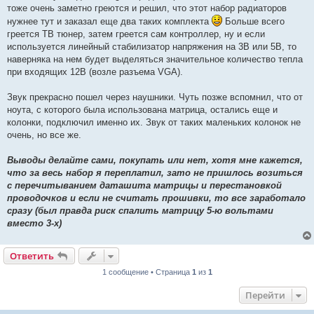
тоже очень заметно греются и решил, что этот набор радиаторов
нужнее тут и заказал еще два таких комплекта
Больше всего
греется ТВ тюнер, затем греется сам контроллер, ну и если
используется линейный стабилизатор напряжения на 3В или 5В, то
наверняка на нем будет выделяться значительное количество тепла
при входящих 12В (возле разъема VGA).
Звук прекрасно пошел через наушники. Чуть позже вспомнил, что от
ноута, с которого была использована матрица, остались еще и
колонки, подключил именно их. Звук от таких маленьких колонок не
очень, но все же.
Выводы делайте сами, покупать или нет, хотя мне кажется,
что за весь набор я переплатил, зато не пришлось возиться
с перечитыванием даташита матрицы и перестановкой
проводочков и если не считать прошивки, то все заработало
сразу (был правда риск спалить матрицу 5-ю вольтами
вместо 3-х)
Ответить
1 сообщение • Страница
1
из
1
Перейти