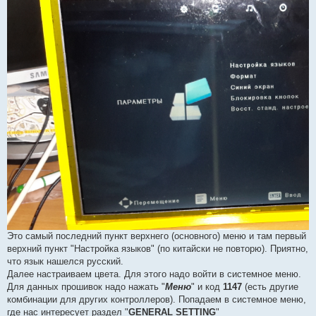
Это самый последний пункт верхнего (основного) меню и там первый
верхний пункт "Настройка языков" (по китайски не повторю). Приятно,
что язык нашелся русский.
Далее настраиваем цвета. Для этого надо войти в системное меню.
Для данных прошивок надо нажать "
Меню
" и код
1147
(есть другие
комбинации для других контроллеров). Попадаем в системное меню,
где нас интересует раздел "
GENERAL SETTING
"