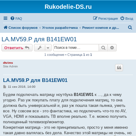
Rukodelie-DS.ru
FAQ
Регистрация
Вход
П
Список форумов
Уголок разработчика
Ремонт компов и др...
о
LA.MV59.P для B141EW01
и
Поиск
Расширен
Ответить
с
1 сообщение • Страница
1
из
1
к
dtvims
Site Admin
LA.MV59.P для B141EW01
С
11 сен 2016, 14:00
о
о
Будем подключать матрицу ноутбука
B141EW01
к ..., да к чему
б
угодно. Раз уж покупать плату для подключения матриц, то она
щ
е
должна быть универсальной и, раз уж пошла такая пьянка, уметь
н
все. Ну совсем все - это фантастика, но подключить что-то по AV,
и
е
VGA, HDMI и показывать ТВ вполне реально. Т.е. можно получить
полноценный телевизор/монитор.
Конкретная матрица - это не принципиально, просто у меня именно
такая давно валялась без дела. Качество этой матрицы не очень, но