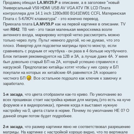
Продавец обещал
LA.MV29.P
в описании, а в заголовке "новый
Универсальный V59 HDMI USB AV VGA ATV ПК LCD Плата
контроллера для 14.1 inch 1280x800 B141EW01 CCFL Материнская
Плата с 5-КЛЮЧ клавиатура" - это конечно перевод.
Приехала плата
LA.MV59.P
как на первой картинке в описании. TV
чип
R842
. ТВ чип - это такая маленькая микросхемка возле
антенного входа, маркировку которой четко рассмотреть можно
только через лупу. Пульт немного другой, но не думаю, что это
плохо. Инвертер для подсветки матрицы просто монстр, если
сравнивать с родным от ноутбука - он раза в 4 больше ноутбучного.
Блок питания рекомендуется на 12В и 3А, а лучше даже 4А. У меня
был довольно старый БП на 2А, который успешно справился с
нагрузкой. Предполагаю китайцы хотят чтобы у них сразу и БП
покупали на которых их китайские 4А равняются 2А хорошего
честного БП
. Все остальное подошло как ключик к замочку и
заработало.
1-я засада
, что цвета отобразили как-то криво. По умолчанию во
всех прошивках стоит настройка кривая для матриц (это есть на куче
форумов и в видеороликах), причем когда я выставил нужную
настройку на 0, цвета стали в норме. Почему по умолчанию НЕ 0? О
данной опции потом будет подробнее.
2-я засада
, что размер картинки явно не соответствовал разрешению
матрицы. На картинке с настройкой хорошо видно, что по вертикале