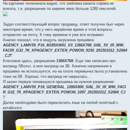
На картинке телеканала видно, что эмблема канала справа не
влезла, т.е. разрешение по ширине явно больше 1280 пикселей.
Задал соответствующий вопрос продавцу, ответ получен был через
некоторое время, что у него нерабочее время и чтоб вопросы
отправлял на почту. К тому времени я уже все исправил.
Анализ показал, что в модуль загружена прошивка:
AGENCY_LAMV59_P16_M185XW01_V0_1366X768_SI8L_5V_IR_M90_
FACIR_G32_7K_KPAGENCY_EXTEN_POWON_9150_201501012_S2064
_CJT
Ключевое здесь, разрешение
1366X768
. Еще там написано про
матрицу 5Вольт, а моя матрица на 3В. Конечно напряжение в
прошивке не используется, но на плате перемычка была установлена
тоже на 5В. Хорошо, что матрица не накрылась...
Я залил первую попавшуюся прошивка на нужное разрешение:
AGENCY_LAMV59_P16_GENERAL_1280X800_SI8L_3V_IR_M90_FACI
R_G32_7K_KPAGENCY_EXTEN_POWON_1097_201501012_S2064_CJ
T
Далее необходимо было переключить язык на любой понятный с
китайского.