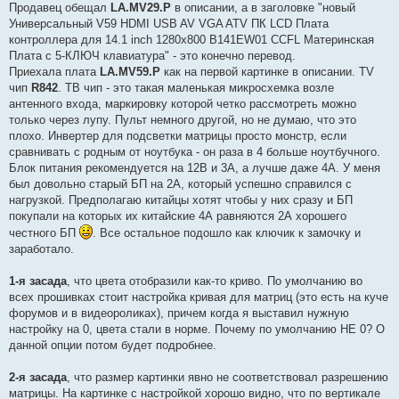
Продавец обещал
LA.MV29.P
в описании, а в заголовке "новый
Универсальный V59 HDMI USB AV VGA ATV ПК LCD Плата
контроллера для 14.1 inch 1280x800 B141EW01 CCFL Материнская
Плата с 5-КЛЮЧ клавиатура" - это конечно перевод.
Приехала плата
LA.MV59.P
как на первой картинке в описании. TV
чип
R842
. ТВ чип - это такая маленькая микросхемка возле
антенного входа, маркировку которой четко рассмотреть можно
только через лупу. Пульт немного другой, но не думаю, что это
плохо. Инвертер для подсветки матрицы просто монстр, если
сравнивать с родным от ноутбука - он раза в 4 больше ноутбучного.
Блок питания рекомендуется на 12В и 3А, а лучше даже 4А. У меня
был довольно старый БП на 2А, который успешно справился с
нагрузкой. Предполагаю китайцы хотят чтобы у них сразу и БП
покупали на которых их китайские 4А равняются 2А хорошего
честного БП
. Все остальное подошло как ключик к замочку и
заработало.
1-я засада
, что цвета отобразили как-то криво. По умолчанию во
всех прошивках стоит настройка кривая для матриц (это есть на куче
форумов и в видеороликах), причем когда я выставил нужную
настройку на 0, цвета стали в норме. Почему по умолчанию НЕ 0? О
данной опции потом будет подробнее.
2-я засада
, что размер картинки явно не соответствовал разрешению
матрицы. На картинке с настройкой хорошо видно, что по вертикале