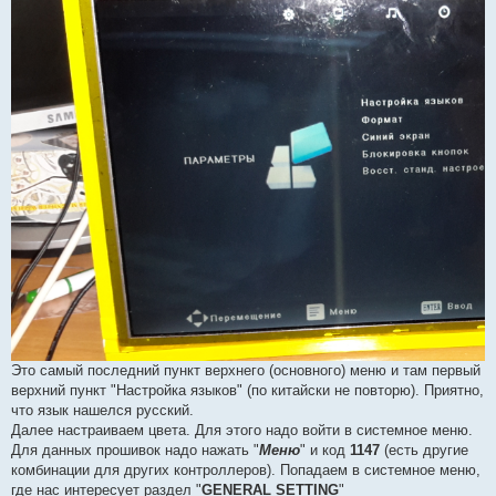
Это самый последний пункт верхнего (основного) меню и там первый
верхний пункт "Настройка языков" (по китайски не повторю). Приятно,
что язык нашелся русский.
Далее настраиваем цвета. Для этого надо войти в системное меню.
Для данных прошивок надо нажать "
Меню
" и код
1147
(есть другие
комбинации для других контроллеров). Попадаем в системное меню,
где нас интересует раздел "
GENERAL SETTING
"