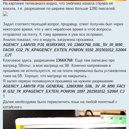
На картинке телеканала видно, что эмблема канала справа не
влезла, т.е. разрешение по ширине явно больше 1280 пикселей.
Задал соответствующий вопрос продавцу, ответ получен был через
некоторое время, что у него нерабочее время и чтоб вопросы
отправлял на почту. К тому времени я уже все исправил.
Анализ показал, что в модуль загружена прошивка:
AGENCY_LAMV59_P16_M185XW01_V0_1366X768_SI8L_5V_IR_M90_
FACIR_G32_7K_KPAGENCY_EXTEN_POWON_9150_201501012_S2064
_CJT
Ключевое здесь, разрешение
1366X768
. Еще там написано про
матрицу 5Вольт, а моя матрица на 3В. Конечно напряжение в
прошивке не используется, но на плате перемычка была установлена
тоже на 5В. Хорошо, что матрица не накрылась...
Я залил первую попавшуюся прошивка на нужное разрешение:
AGENCY_LAMV59_P16_GENERAL_1280X800_SI8L_3V_IR_M90_FACI
R_G32_7K_KPAGENCY_EXTEN_POWON_1097_201501012_S2064_CJ
T
Далее необходимо было переключить язык на любой понятный с
китайского.