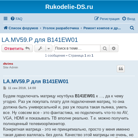
Rukodelie-DS.ru
FAQ
Регистрация
Вход
П
Список форумов
Уголок разработчика
Ремонт компов и др...
о
LA.MV59.P для B141EW01
и
Поиск
Расширен
Ответить
с
1 сообщение • Страница
1
из
1
к
dtvims
Site Admin
LA.MV59.P для B141EW01
С
11 сен 2016, 14:00
о
о
Будем подключать матрицу ноутбука
B141EW01
к ..., да к чему
б
угодно. Раз уж покупать плату для подключения матриц, то она
щ
е
должна быть универсальной и, раз уж пошла такая пьянка, уметь
н
все. Ну совсем все - это фантастика, но подключить что-то по AV,
и
е
VGA, HDMI и показывать ТВ вполне реально. Т.е. можно получить
полноценный телевизор/монитор.
Конкретная матрица - это не принципиально, просто у меня именно
такая давно валялась без дела. Качество этой матрицы не очень, но