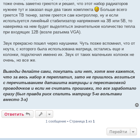
тоже очень заметно греются и решил, что этот набор радиаторов
нужнее тут и заказал еще два таких комплекта
Больше всего
греется ТВ тюнер, затем греется сам контроллер, ну и если
используется линейный стабилизатор напряжения на 3В или 5В, то
наверняка на нем будет выделяться значительное количество тепла
при входящих 12В (возле разъема VGA).
Звук прекрасно пошел через наушники. Чуть позже вспомнил, что от
ноута, с которого была использована матрица, остались еще и
колонки, подключил именно их. Звук от таких маленьких колонок не
очень, но все же.
Выводы делайте сами, покупать или нет, хотя мне кажется,
что за весь набор я переплатил, зато не пришлось возиться
с перечитыванием даташита матрицы и перестановкой
проводочков и если не считать прошивки, то все заработало
сразу (был правда риск спалить матрицу 5-ю вольтами
вместо 3-х)
Ответить
1 сообщение • Страница
1
из
1
Перейти