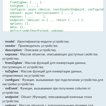
    fromZigbee: [ ... ],

    toZigbee: [ ... ],

    configure: async (device, coordinatorEndpoint, configureDefin
    onEvent: async function(event) { ... }

    exposes: [ ...	],

    endpoint: (device) => { ... return { ... } },

    options: [],

    meta: {},

    definitionWithoutExtend: unknown,

	...

};
- `
model
`: Идентификатор модели устройства.
- `
vendor
`: Производитель устройства.
- `
description
`: Описание устройства.
- `
exposes
`: Массив объектов, описывающих доступные свойства
устройства.
- `
fromZigbee
`: Массив функций для конвертации данных,
поступающих от устройства.
- `
toZigbee
`: Массив функций для конвертации данных,
отправляемых на устройство.
- `
configure
`: Функция, вызываемая при подключении устройства для
настройки устройства.
- `
onEvent
`: Функция, вызываемая при получении события от
устройства.
- `
endpoint
`: Объект (Функция), описывающий конечные точки
устройства.
- `
options
`: Массив объектов с дополнительными опциями для