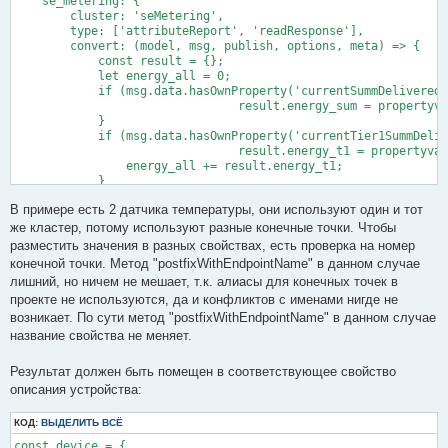
    se_metering: {

        cluster: 'seMetering',

        type: ['attributeReport', 'readResponse'],

        convert: (model, msg, publish, options, meta) => {

            const result = {};

            let energy_all = 0;

            if (msg.data.hasOwnProperty('currentSummDelivered'
				result.energy_sum = propertyval(msg,'currentSummDelivered');

            }

            if (msg.data.hasOwnProperty('currentTier1SummDeliv
				result.energy_t1 = propertyval(msg,'currentTier1SummDelivered');

                energy_all += result.energy_t1;

            }

            if (msg.data.hasOwnProperty('currentTier2SummDeliv
В примере есть 2 датчика температуры, они используют один и тот
                result.energy_t2 = propertyval(msg,'currentTie
                energy_all += result.energy_t2;

же кластер, потому используют разные конечные точки. Чтобы
                }

разместить значения в разных свойствах, есть проверка на номер
            if (msg.data.hasOwnProperty('currentTier3SummDeliv
конечной точки. Метод "postfixWithEndpointName" в данном случае
                result.energy_t3 = propertyval(msg,'currentTie
лишний, но ничем не мешает, т.к. алиасы для конечных точек в
                energy_all += result.energy_t3;

проекте не используются, да и конфликтов с именами нигде не
            }

            if (msg.data.hasOwnProperty('currentTier4SummDeliv
возникает. По сути метод "postfixWithEndpointName" в данном случае
                result.energy_t4 = propertyval(msg,'currentTie
название свойства не меняет.
                energy_all += result.energy_t4;

            }

Результат должен быть помещен в соответствующее свойство
описания устройства:
            if (msg.data.hasOwnProperty(0xF001)) {

                result[postfixWithEndpointName('device_address
            }

КОД:
ВЫДЕЛИТЬ ВСЁ
            if (msg.data.hasOwnProperty(0xF002)) {

const device = {
