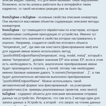
алисам выдает ошибку, что для меня вызывает лишь недоумения.
Возможно, если бы алиасы работали бы в интерфейсе также
корректно, то такой негативно реакции уже не было бы.
fromZigbee
и
toZigbee
- основные свойства описания конвертера.
Они являются массивами объектов содержащих описания методы
конвертеров.
fromZigbee
- тут помещаются обработчики по кластерам, которые
обрабатываю сообщения приходящие от устройства. Именно тут
можно поместить значения в свойства которые настраивались в
exposes. Например, создается свойство итогового объекта
"temperature_out", где имя как константа (фиксированное имя) или
для задания имени можно использовать метод
"postfixWithEndpointName('temperature', msg, model, meta)", который к
имени "temperature", добавит значение EP или алиас EP, если в этом
есть необходимость. Кстати, аналогичное преобразование имени
будет произведено в exposes, у полей, потому там необходимо
именно базовые названия давать "e.numeric('temperature' ...)", а там
будет дополнительно автоматом выполнено преобразование
"postfixWithEndpointName". Можно использовать такой
автоматический формат или фиксированный - на усмотрение
разработчика (см. примеры реализованных проектов, коих много).
toZigbee
- содержит объекты для описания механизмов отправки
данных на устройство. Интересно, что там есть 2 метода один для
записи данных в Устройств, а второй - это запрос на чтение данных