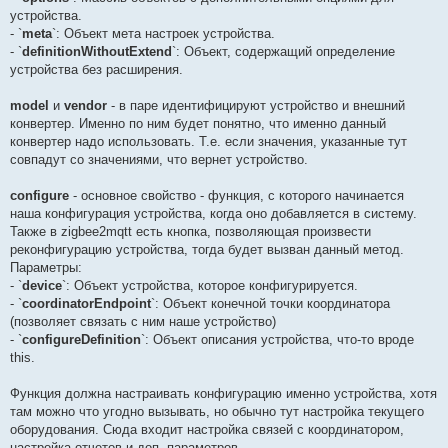
устройства.
- `
meta
`: Объект мета настроек устройства.
- `
definitionWithoutExtend
`: Объект, содержащий определение
устройства без расширения.
model
и
vendor
- в паре идентифицируют устройство и внешний
конвертер. Именно по ним будет понятно, что именно данный
конвертер надо использовать. Т.е. если значения, указанные тут
совпадут со значениями, что вернет устройство.
configure
- основное свойство - функция, с которого начинается
наша конфигурация устройства, когда оно добавляется в систему.
Также в zigbee2mqtt есть кнопка, позволяющая произвести
реконфигурацию устройства, тогда будет вызван данный метод.
Параметры:
- `
device
`: Объект устройства, которое конфигурируется.
- `
coordinatorEndpoint
`: Объект конечной точки координатора
(позволяет связать с ним наше устройство)
- `
configureDefinition
`: Объект описания устройства, что-то вроде
this.
Функция должна настраивать конфигурацию именно устройства, хотя
там можно что угодно вызывать, но обычно тут настройка текущего
оборудования. Сюда входит настройка связей с координатором,
настройка отчетов и доп. параметров.