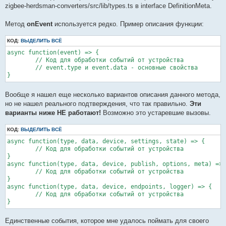
        await second_endpoint.read('haElectricalMeasurement', 
zigbee-herdsman-converters/src/lib/types.ts в interface DefinitionMeta.
        await second_endpoint.read('haElectricalMeasurement', 
        await third_endpoint.read('seMetering', [0xF001]); // 
Метод
onEvent
используется редко. Пример описания функции:
        await third_endpoint.read('seMetering', [0xF002]); // 
        await fourth_endpoint.read('msTemperatureMeasurement',
КОД:
ВЫДЕЛИТЬ ВСЁ
        await fifth_endpoint.read('msTemperatureMeasurement', 
async function(event) => {

//Настройка стандартных отчетов. Все стандартные отчеты можно 
	// Код для обработки событий от устройства

        await reporting.rmsVoltage(second_endpoint);

	// event.type и event.data - основные свойства

        await reporting.rmsCurrent(second_endpoint);

}
        await reporting.activePower(second_endpoint);

// Вторым параметром можно передать объект, что позволит перео
Вообще я нашел еще несколько вариантов описания данного метода,
// В данном случае по умолчанию значение 100, а меняется на 1,
но не нашел реального подтверждения, что так правильно.
Эти
        await reporting.temperature(fourth_endpoint,{change: 1
        await reporting.temperature(fifth_endpoint,{change: 1}
варианты ниже НЕ работают!
Возможно это устаревшие вызовы.
//Конфигурирование отчета без стандартных моделей

КОД:
ВЫДЕЛИТЬ ВСЁ
//Кластер, наименование аттрибута и его основные параметры

async function(type, data, device, settings, state) => {

        await third_endpoint.configureReporting('seMetering', 
	// Код для обработки событий от устройства

        await third_endpoint.configureReporting('seMetering', 
}

        await third_endpoint.configureReporting('seMetering', 
async function(type, data, device, publish, options, meta) => 
        await third_endpoint.configureReporting('seMetering', 
	// Код для обработки событий от устройства

        await third_endpoint.configureReporting('seMetering', 
}

async function(type, data, device, endpoints, logger) => {

	},
	// Код для обработки событий от устройства

}
Единственные события, которое мне удалось поймать для своего