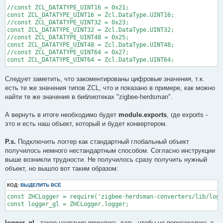
//const ZCL_DATATYPE_UINT16 = 0x21;

const ZCL_DATATYPE_UINT16 = Zcl.DataType.UINT16;

//const ZCL_DATATYPE_UINT32 = 0x23;

const ZCL_DATATYPE_UINT32 = Zcl.DataType.UINT32;

//const ZCL_DATATYPE_UINT48 = 0x25;

const ZCL_DATATYPE_UINT48 = Zcl.DataType.UINT48;

//const ZCL_DATATYPE_UINT64 = 0x27;

Следует заметить, что закоментированы цифровые значения, т.к.
есть те же значения типов ZCL, что и показано в примере, как можно
найти те же значения в библиотеках "zigbee-herdsman".
А вернуть в итоге необходимо будет
module.exports
, где exports -
это и есть наш объект, который и будет конвертером.
P.s.
Подключить логгер как стандартный глобальный объект
получилось немного нестандартным способом. Согласно инструкции
выше возникли трудности. Не получилось сразу получить нужный
объект, но вышло вот таким образом:
КОД:
ВЫДЕЛИТЬ ВСЁ
const ZHCLogger = require('zigbee-herdsman-converters/lib/logg
const logger_gl = ZHCLogger.logger;
logger_gl
- такое название пришлось дать, чтобы не пересекалось с