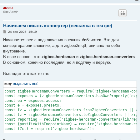
dtvims
Site Admin
Начинаем писать конвертер (вешалка в театре)
С
24 сен 2025, 15:19
о
о
Начинается все с подключения внешних библиотек. Это для
б
конвертера они внешние, а для zigbee2mqtt, они вполне себе
щ
е
внутренние.
н
В свое основе - это
zigbee-herdsman
и
zigbee-herdsman-converters
.
и
е
В основном, конечно последняя, но я подтяну и первую.
Выглядит это как-то так:
КОД:
ВЫДЕЛИТЬ ВСЁ
const zigbeeHerdsmanConverters = require('zigbee-herdsman-conv
const exposes = (zigbeeHerdsmanConverters.hasOwnProperty('expo
const ea = exposes.access;

const e = exposes.presets;

const fz = zigbeeHerdsmanConverters.fromZigbeeConverters || zi
const tz = zigbeeHerdsmanConverters.toZigbeeConverters || zigb
const reporting = require('zigbee-herdsman-converters/lib/repo
const {postfixWithEndpointName} = require('zigbee-herdsman-con
const {Zcl} = require('zigbee-herdsman');