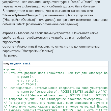
устройства - это событие, когда event.type = "
stop
" и "
start
", при
перезапуске zigbee2mqtt, хотя событий должно быть больше.
В последствии выяснилось, что вызывается также событие
"
deviceOptionsChanged
" при изменении options устройства
("Настройки (Особые)" - см. далее), но при этом возможно появление
события "
start
" (возможно случайное совпадение).
exposes
- Массив со свойствами устройства. Описывает какие
свойства будут отображаться у устройства в интерфейсе
zigbee2mqtt.
options
- Аналогичный массив, но относится к дополнительным
параметрам "Настройки (Особые)".
Например:
КОД:
ВЫДЕЛИТЬ ВСЁ
exposes: [

// Есть стандартные поля (свойства), как тут для кластера haEl
        e.power(),

        e.current(), 

        e.voltage(), 

// Нестандартные, которые можно создавать на свое усмотрение. 
        e.numeric('temperature', ACCESS_STATE).withUnit('°C').
        e.text('device_address_temp', ACCESS_STATE | ACCESS_WR
// temperature_out - это стандартное свойство температуры, но 
// По другому имени, ему можно дать свое описание и другие сво
// Аналогично можно сделать добавив в конце метод withEndpoint
// exposes.numeric('temperature', ACCESS_STATE).withUnit('°C')