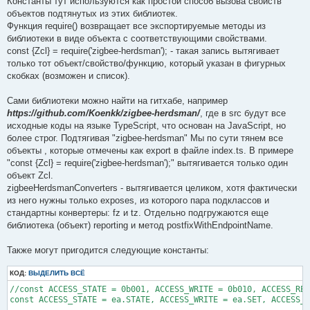
Константы тут используются как простой способ вызова свойств
объектов подтянутых из этих библиотек.
Функция require() возвращает все экспортируемые методы из
библиотеки в виде объекта с соответствующими свойствами.
const {Zcl} = require('zigbee-herdsman'); - такая запись вытягивает
только тот объект/свойство/функцию, который указан в фигурных
скобках (возможен и список).
Сами библиотеки можно найти на гитхабе, например
https://github.com/Koenkk/zigbee-herdsman/
, где в src будут все
исходные коды на языке TypeScript, что основан на JavaScript, но
более строг. Подтягивая "zigbee-herdsman" Мы по сути тянем все
объекты , которые отмечены как export в файле index.ts. В примере
"const {Zcl} = require('zigbee-herdsman');" вытягивается только один
объект Zcl.
zigbeeHerdsmanConverters - вытягивается целиком, хотя фактически
из него нужны только exposes, из которого пара подклассов и
стандартны конвертеры: fz и tz. Отдельно подгружаются еще
библиотека (объект) reporting и метод postfixWithEndpointName.
Также могут пригодится следующие константы:
КОД:
ВЫДЕЛИТЬ ВСЁ
//const ACCESS_STATE = 0b001, ACCESS_WRITE = 0b010, ACCESS_REA
const ACCESS_STATE = ea.STATE, ACCESS_WRITE = ea.SET, ACCESS_R