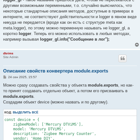
другими возможными переменными, т.о. случайно выяснилось, что
некоторые стандартные описания методов, доступные в примерах в
интернете, не соответствуют действительности и logger в явном виде
никуда не передается (вроде как он есть с структуре meta как
meta.logger), по этому можно переменную называть не logger_gl, а
коротко
logger
. Теперь его можно использовать в любых методах,
например вызывая
logger_gl.info("Сообщение в лог");
dtvims
Site Admin
Описание свойств конвертера module.exports
С
24 сен 2025, 15:57
о
о
Можно сразу создавать свойства у объекта
module.exports
, но как-
б
то принят создавать отдельно объект, а потом его присваивать в
щ
е
module.exports
.
н
Создадим объект device (можно назвать и по другому).
и
е
КОД:
ВЫДЕЛИТЬ ВСЁ
const device = {

    zigbeeModel: ['Mercury DTViMS'],

    model: 'Mercury DTViMS',

    description: 'Zigbee Mercury Counter',

    vendor: 'Home DIY',
