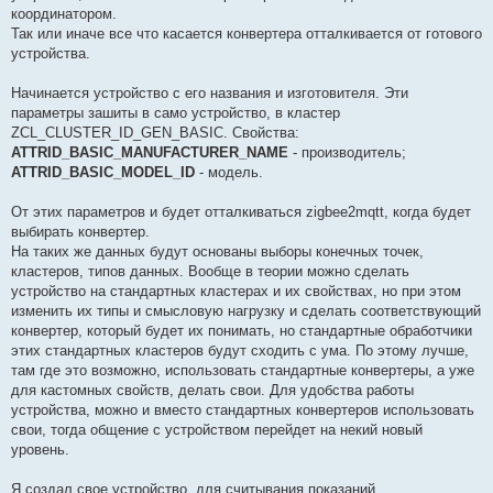
координатором.
Так или иначе все что касается конвертера отталкивается от готового
устройства.
Начинается устройство с его названия и изготовителя. Эти
параметры зашиты в само устройство, в кластер
ZCL_CLUSTER_ID_GEN_BASIC. Свойства:
ATTRID_BASIC_MANUFACTURER_NAME
- производитель;
ATTRID_BASIC_MODEL_ID
- модель.
От этих параметров и будет отталкиваться zigbee2mqtt, когда будет
выбирать конвертер.
На таких же данных будут основаны выборы конечных точек,
кластеров, типов данных. Вообще в теории можно сделать
устройство на стандартных кластерах и их свойствах, но при этом
изменить их типы и смысловую нагрузку и сделать соответствующий
конвертер, который будет их понимать, но стандартные обработчики
этих стандартных кластеров будут сходить с ума. По этому лучше,
там где это возможно, использовать стандартные конвертеры, а уже
для кастомных свойств, делать свои. Для удобства работы
устройства, можно и вместо стандартных конвертеров использовать
свои, тогда общение с устройством перейдет на некий новый
уровень.
Я создал свое устройство, для считывания показаний