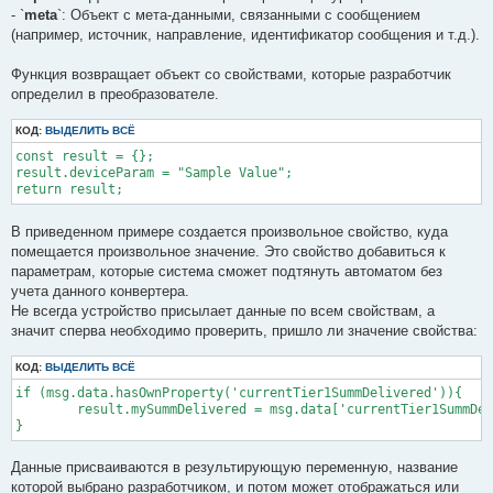
- `
meta
`: Объект с мета-данными, связанными с сообщением
(например, источник, направление, идентификатор сообщения и т.д.).
Функция возвращает объект со свойствами, которые разработчик
определил в преобразователе.
КОД:
ВЫДЕЛИТЬ ВСЁ
const result = {};

result.deviceParam = "Sample Value";

return result;
В приведенном примере создается произвольное свойство, куда
помещается произвольное значение. Это свойство добавиться к
параметрам, которые система сможет подтянуть автоматом без
учета данного конвертера.
Не всегда устройство присылает данные по всем свойствам, а
значит сперва необходимо проверить, пришло ли значение свойства:
КОД:
ВЫДЕЛИТЬ ВСЁ
if (msg.data.hasOwnProperty('currentTier1SummDelivered')){

	result.mySummDelivered = msg.data['currentTier1SummDelivered'];

}
Данные присваиваются в результирующую переменную, название
которой выбрано разработчиком, и потом может отображаться или