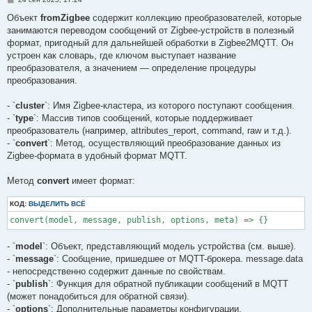
о
о
Объект
fromZigbee
содержит коллекцию преобразователей, которые
б
занимаются переводом сообщений от Zigbee-устройств в полезный
щ
е
формат, пригодный для дальнейшей обработки в Zigbee2MQTT. Он
н
устроен как словарь, где ключом выступает название
и
е
преобразователя, а значением — определение процедуры
преобразования.
- `
cluster
`: Имя Zigbee-кластера, из которого поступают сообщения.
- `
type
`: Массив типов сообщений, которые поддерживает
преобразователь (например, attributes_report, command, raw и т.д.).
- `
convert
`: Метод, осуществляющий преобразование данных из
Zigbee-формата в удобный формат MQTT.
Метод
convert
имеет формат:
КОД:
ВЫДЕЛИТЬ ВСЁ
convert(model, message, publish, options, meta) => {}
- `
model
`: Объект, представляющий модель устройства (см. выше).
- `
message
`: Сообщение, пришедшее от MQTT-брокера. message.data
- непосредственно содержит данные по свойствам.
- `
publish
`: Функция для обратной публикации сообщений в MQTT
(может понадобиться для обратной связи).
- `
options
`: Дополнительные параметры конфигурации.