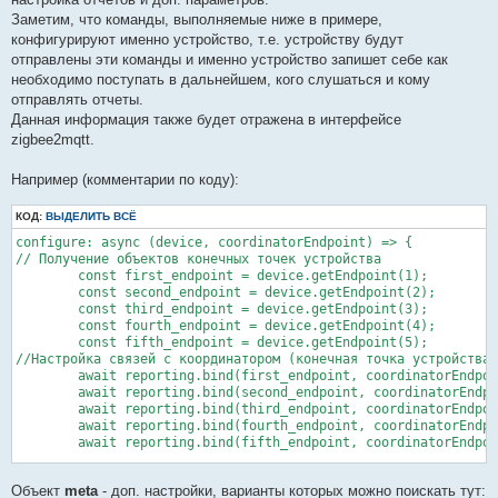
Заметим, что команды, выполняемые ниже в примере,
конфигурируют именно устройство, т.е. устройству будут
отправлены эти команды и именно устройство запишет себе как
необходимо поступать в дальнейшем, кого слушаться и кому
отправлять отчеты.
Данная информация также будет отражена в интерфейсе
zigbee2mqtt.
Например (комментарии по коду):
КОД:
ВЫДЕЛИТЬ ВСЁ
configure: async (device, coordinatorEndpoint) => {

// Получение объектов конечных точек устройства

        const first_endpoint = device.getEndpoint(1);

        const second_endpoint = device.getEndpoint(2);

        const third_endpoint = device.getEndpoint(3);

        const fourth_endpoint = device.getEndpoint(4);

        const fifth_endpoint = device.getEndpoint(5);

//Настройка связей с координатором (конечная точка устройства,
        await reporting.bind(first_endpoint, coordinatorEndpoi
        await reporting.bind(second_endpoint, coordinatorEndpo
        await reporting.bind(third_endpoint, coordinatorEndpoi
        await reporting.bind(fourth_endpoint, coordinatorEndpo
        await reporting.bind(fifth_endpoint, coordinatorEndpoi
//Из соответствующих свойств, можно сразу вычитать их значения
Объект
meta
- доп. настройки, варианты которых можно поискать тут:
        await second_endpoint.read('haElectricalMeasurement', 