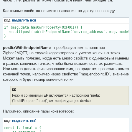
чисел, т.е. результат может оказаться иным, чем ожидается.
Кастомные свойства не имеют названия, но доступны по коду:
КОД:
ВЫДЕЛИТЬ ВСЁ
if (msg.data.hasOwnProperty(0xF001)) {

  result[postfixWithEndpointName('device_address', msg, model,
}
postfixWithEndpointName
- преобразует имя в понятное
Zigbee2MQTT, на случай корректировок с учетом конечных точек.
Может быть полезно, когда есть много свойств с одинаковым именем
в разных конечных точках, чтобы была возможность их различать.
Или можно давать фиксированное имя, но придется проверять номер
конечной точки, например через свойство "msg.endpoint.ID", значение
которого и будет номер конечной точки.
Режим со многими EP включается настройкой "meta:
{"multiEndpoint":true}", см. конфигурацию device.
Например, описание пары конвертеров:
КОД:
ВЫДЕЛИТЬ ВСЁ
const fz_local = {
