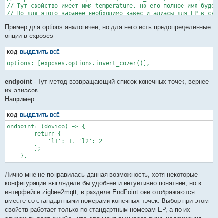
// Тут свойство имеет имя temperature, но его полное имя будет
// Но для этого заранее необходимо завести алиасы для EP в сво
        e.numeric('temperature_out', ACCESS_STATE).withUnit('°
Пример для options аналогичен, но для него есть предопределенные
        e.text('device_address_temp_out', ACCESS_STATE | ACCES
        e.numeric('energy_t0', ACCESS_STATE).withUnit('kWh').w
опции в exposes.
        e.numeric('energy_t1', ACCESS_STATE).withUnit('kWh').w
        e.numeric('energy_t2', ACCESS_STATE).withUnit('kWh').w
КОД:
ВЫДЕЛИТЬ ВСЁ
        e.text('device_address', ACCESS_STATE | ACCESS_WRITE |
options: [exposes.options.invert_cover()],
        e.numeric('measurement_period', ACCESS_STATE | ACCESS_
endpoint
- Тут метод возвращающий список конечных точек, вернее
их алиасов
Например:
КОД:
ВЫДЕЛИТЬ ВСЁ
endpoint: (device) => {

        return {

            'l1': 1, 'l2': 2

        };

    },
Лично мне не понравилась данная возможность, хотя некоторые
конфигурации выглядели бы удобнее и интуитивно понятнее, но в
интерфейсе zigbee2mqtt, в разделе EndPoint они отображаются
вместе со стандартными номерами конечных точек. Выбор при этом
свойств работает только по стандартным номерам EP, а по их