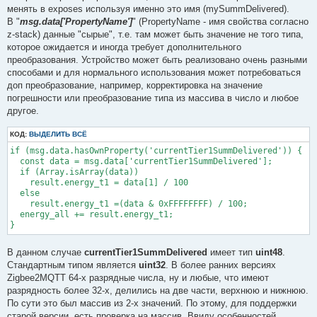
менять в exposes используя именно это имя (mySummDelivered).
В "
msg.data['PropertyName']
" (PropertyName - имя свойства согласно
z-stack) данные "сырые", т.е. там может быть значение не того типа,
которое ожидается и иногда требует дополнительного
преобразования. Устройство может быть реализовано очень разными
способами и для нормального использования может потребоваться
доп преобразование, например, корректировка на значение
погрешности или преобразование типа из массива в число и любое
другое.
КОД:
ВЫДЕЛИТЬ ВСЁ
if (msg.data.hasOwnProperty('currentTier1SummDelivered')) {

  const data = msg.data['currentTier1SummDelivered'];

  if (Array.isArray(data))

    result.energy_t1 = data[1] / 100

  else

    result.energy_t1 =(data & 0xFFFFFFFF) / 100;

  energy_all += result.energy_t1;

}
В данном случае
currentTier1SummDelivered
имеет тип
uint48
.
Стандартным типом является
uint32
. В более ранних версиях
Zigbee2MQTT 64-х разрядные числа, ну и любые, что имеют
разрядность более 32-х, делились на две части, верхнюю и нижнюю.
По сути это был массив из 2-х значений. По этому, для поддержки
старой версии, есть проверка на массив. Ввиду особенностей