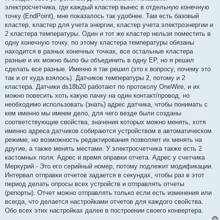
электросчетчика, где каждый кластер вынес в отдельную конечную
точку (EndPoint), мне показалось так удобнее. Там есть базовый
кластер, кластер для учета энергии, кластер учета электроэнергии и
2 кластера температуры. Один и тот же кластер нельзя поместить в
одну конечную точку, по этому кластера температуры обязаны
находится в разных конечных точках, все остальные кластера
разные и их можно было бы объединить в одну EP, но я решил
сделать все разные. Именно я так решил (это к вопросу, почему это
так и от куда взялось). Датчиков температуры 2, потому и 2
кластера. Датчики ds18b20 работают по протоколу OneWire, и их
можно повесить хоть какую пачку на один контакт/провод, но
необходимо использовать (знать) адрес датчика, чтобы понимать с
кем именно мы имеем дело, для чего везде были созданы
соответствующие свойства, значения которых можно менять, хотя
именно адреса датчиков собираются устройством в автоматическом
режиме, но возможность редактирования позволяет их менять на
другие, а также менять местами. У электросчетчика также есть 2
кастомных поля: Адрес и время оправки отчета. Адрес у счетчика
Меркурий - Это его серийный номер, потому подлежит модификации.
Интервал отправки отчетов задается в секундах, чтобы раз в этот
период делать опросы всех устройств и отправлять отчеты
(репорты). Отчет можно отправлять только если есть изменения или
всегда, что делается настройками отчетов для каждого свойства.
Обо всех этих настройках далее в построении своего конвертера.