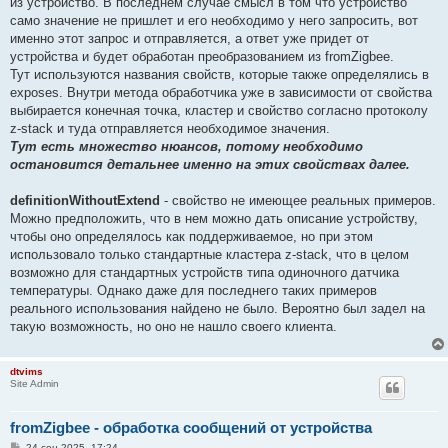
из устройство. В последнем случае смысл в том что устройство
само значение не пришлет и его необходимо у него запросить, вот
именно этот запрос и отправляется, а ответ уже придет от
устройства и будет обработан преобразованием из fromZigbee.
Тут используются названия свойств, которые также определялись в
exposes. Внутри метода обработчика уже в зависимости от свойства
выбирается конечная точка, кластер и свойство согласно протоколу
z-stack и туда отправляется необходимое значения.
Тут есть множество нюансов, потому необходимо
остановится детальнее именно на этих свойствах далее.
definitionWithoutExtend
- свойство не имеющее реальных примеров.
Можно предположить, что в нем можно дать описание устройству,
чтобы оно определялось как поддерживаемое, но при этом
использовало только стандартные кластера z-stack, что в целом
возможно для стандартных устройств типа одиночного датчика
температуры. Однако даже для последнего таких примеров
реального использования найдено не было. Вероятно был задел на
такую возможность, но оно не нашло своего клиента.
dtvims
Site Admin
fromZigbee - обработка сообщений от устройства
С
24 сен 2025, 17:24