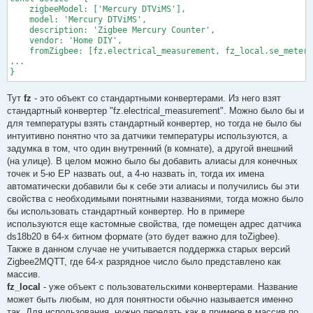
                result[postfixWithEndpointName('measurement_pe
    zigbeeModel: ['Mercury DTViMS'],

            }

    model: 'Mercury DTViMS',

            result.energy_all = energy_all.toFixed(2);

    description: 'Zigbee Mercury Counter',

            return result;

    vendor: 'Home DIY',

        },

    fromZigbee: [fz.electrical_measurement, fz_local.se_meteri
    }, 

...

    temperature:{

}
        cluster: 'msTemperatureMeasurement',

        type: ['attributeReport', 'readResponse'],

        convert: (model, msg, publish, options, meta) => {

Тут
fz
- это объект со стандартными конвертерами. Из него взят
            const result = {};

стандартный конвертер "fz.electrical_measurement". Можно было бы и
            if(msg.endpoint.ID == 4){

для температуры взять стандартный конвертер, но тогда не было бы
                if (msg.data.hasOwnProperty('measuredValue')) 
интуитивно понятно что за датчики температуры используются, а
				    result.temperature = msg.data['measuredValue'];

задумка в том, что один внутренний (в комнате), а другой внешний
                }

                if (msg.data.hasOwnProperty(0xF001)) {

(на улице). В целом можно было бы добавить алиасы для конечных
                    result[postfixWithEndpointName('device_add
точек и 5-ю EP назвать out, а 4-ю назвать in, тогда их имена
                }

автоматически добавили бы к себе эти алиасы и получились бы эти
            }

свойства с необходимыми понятными названиями, тогда можно было
            if(msg.endpoint.ID == 5){

бы использовать стандартный конвертер. Но в примере
                if (msg.data.hasOwnProperty('measuredValue')) 
				    result.temperature_out = msg.data['measuredValue'];

используются еще кастомные свойства, где помещен адрес датчика
                }

ds18b20 в 64-х битном формате (это будет важно для toZigbee).
                if (msg.data.hasOwnProperty(0xF001)) {

Также в данном случае не учитывается поддержка старых версий
                    result[postfixWithEndpointName('device_add
Zigbee2MQTT, где 64-х разрядное число было представлено как
                }

массив.
            }

fz_local
- уже объект с пользовательскими конвертерами. Название
            return result;

может быть любым, но для понятности обычно называется именно
        },

так. Для использования, нужно передать как в примере в массив по