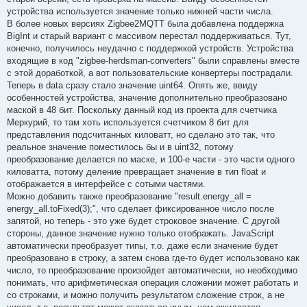
устройства используется значение только нижней части числа.
В более новых версиях Zigbee2MQTT была добавлена поддержка
BigInt и старый вариант с массивом перестал поддерживаться. Тут,
конечно, получилось неудачно с поддержкой устройств. Устройства
входящие в код "zigbee-herdsman-converters" были справлены вместе
с этой доработкой, а вот пользовательские конвертеры пострадали.
Теперь в data сразу стало значение uint64. Опять же, ввиду
особенностей устройства, значение дополнительно преобразовано
маской в 48 бит. Поскольку данный код из проекта для счетчика
Меркурий, то там хоть используется счетчиком 8 бит для
представления подсчитанных киловатт, но сделано это так, что
реальное значение поместилось бы и в uint32, потому
преобразование делается по маске, и 100-е части - это части одного
киловатта, потому деление превращает значение в тип float и
отображается в интерфейсе с сотыми частями.
Можно добавить также преобразование "result.energy_all =
energy_all.toFixed(3);", что сделает фиксированное число после
запятой, но теперь - это уже будет строковое значение. С другой
стороны, данное значение нужно только отображать. JavaScript
автоматически преобразует типы, т.о. даже если значение будет
преобразовано в строку, а затем снова где-то будет использовано как
число, то преобразование произойдет автоматически, но необходимо
понимать, что арифметическая операция сложении может работать и
со строками, и можно получить результатом сложение строк, а не