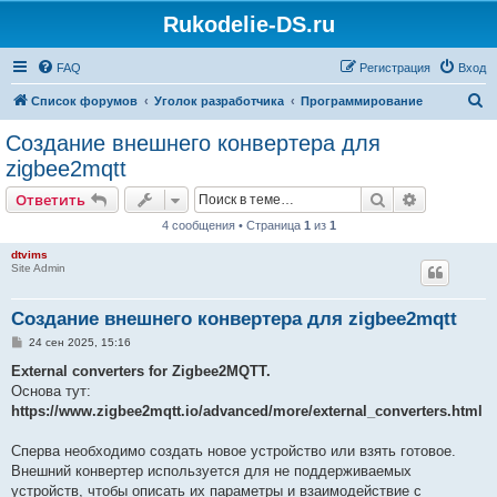
Rukodelie-DS.ru
FAQ
Регистрация
Вход
П
Список форумов
Уголок разработчика
Программирование
о
Создание внешнего конвертера для
и
zigbee2mqtt
с
Поиск
Расширен
Ответить
к
4 сообщения • Страница
1
из
1
dtvims
Site Admin
Создание внешнего конвертера для zigbee2mqtt
С
24 сен 2025, 15:16
о
о
External converters for Zigbee2MQTT.
б
Основа тут:
щ
е
https://www.zigbee2mqtt.io/advanced/more/external_converters.html
н
и
е
Сперва необходимо создать новое устройство или взять готовое.
Внешний конвертер используется для не поддерживаемых
устройств, чтобы описать их параметры и взаимодействие с