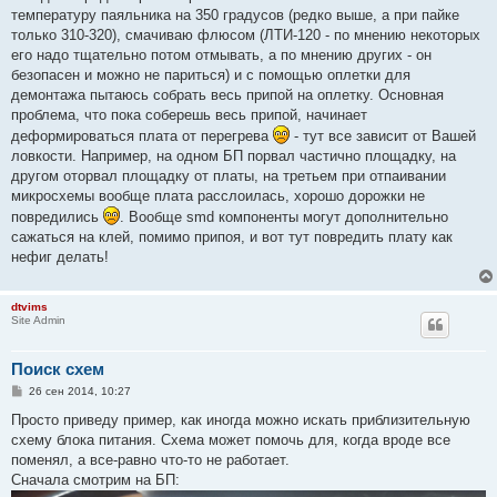
температуру паяльника на 350 градусов (редко выше, а при пайке
только 310-320), смачиваю флюсом (ЛТИ-120 - по мнению некоторых
его надо тщательно потом отмывать, а по мнению других - он
безопасен и можно не париться) и с помощью оплетки для
демонтажа пытаюсь собрать весь припой на оплетку. Основная
проблема, что пока соберешь весь припой, начинает
деформироваться плата от перегрева
- тут все зависит от Вашей
ловкости. Например, на одном БП порвал частично площадку, на
другом оторвал площадку от платы, на третьем при отпаивании
микросхемы вообще плата расслоилась, хорошо дорожки не
повредились
. Вообще smd компоненты могут дополнительно
сажаться на клей, помимо припоя, и вот тут повредить плату как
нефиг делать!
dtvims
Site Admin
Поиск схем
С
26 сен 2014, 10:27
о
о
Просто приведу пример, как иногда можно искать приблизительную
б
схему блока питания. Схема может помочь для, когда вроде все
щ
е
поменял, а все-равно что-то не работает.
н
Сначала смотрим на БП:
и
е