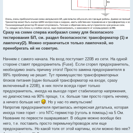
Сразу на схеме сперва изобразил схему для безопасного
тестирования БП, см. раздел безопасности: трансформатор (1) и
лампочку(2). Можно ограничиться только лампочкой, но
пренебрегать ей не советую.
Начнем с самого начала. На вход поступает 220В из сети. На одной
стороне ставят предохранитель (Fuse). Если сгорел предохранитель,
необходимо знать причину этого! Просто замена предохранителя в
99% проблему не решит. Тут преимущество трансформаторных
блоков питания (один большой трансформатор на входе, сразу
включенный в 220В), в них почти всегда горит только
предохранитель, иногда на выходе горит стабилизатор напряжения,
но диагностика на 90% проще, т.к. больше там просто гореть нечему,
а ничего больше нет
. Но у нас-то импульсник!
Напротив предохранителя притаилась интересная деталька, которая
иногда тоже горит - это NTC-термистор (гуголь в помощь) на 5 Ом.
Название по первости ошарашивает. В общем можно вообще без
него, т.е. поставить просто перемычку/проводок или еще
предохранитель. Но какой толк от этой картины, если можно без нее?