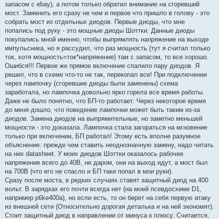
запасом с ebay), а потом только обратил внимание на сгоревший
мост. Заменить его сразу не чем и первое что пришло в голову - это
собрать мост из отдельных диодов. Первые диоды, что мне
попались под руку - это мощные диоды Шоттки. Данные диоды
покупались мной именно, чтобы выпрямлять напряжение на выходе
импульсника, но я рассудил, что раз мощность (тут я считал только
ток, хотя мощность=ток*напряжение) там с запасом, то все хорошо.
Ошибся!!! Первое же прямое включение спалило пару диодов. Я
решил, что в схеме что-то не так, перекопал все! При подключении
через лампочку (сгоревшие диоды были заменены) схема
заработала, но лампочка довольно ярко горела все время работы.
Даже не было понятно, что БП-то работает. Через некоторое время
до меня дошло, что поведение лампочки может быть таким из-за
диодов. Замена диодов на выпрямительные, но заметно меньшей
мощности - это доказала. Лампочка стала загораться на мгновение
только при включении, БП работал! Этому есть вполне разумное
объяснение: прежде чем ставить неоднозначную замену, надо читать
на них datasheet. У моих диодов Шоттки оказалось рабочее
напряжение всего до 40В, не даром, они на выход идут, а мост был
на 700В (что его не спасло и БП таки попал в мои руки).
Сразу после моста, в редких случаях ставят защитный диод на 400
вольт. В зарядках его почти всегда нет (на моей псевдосхеме D1,
например p6ke400a), но если есть, то он берет на себя первую атаку
из внешней сети (Относительно дорогая деталька и на ней экономят).
Стоит защитный диод в направлении от минуса к плюсу. Считается,