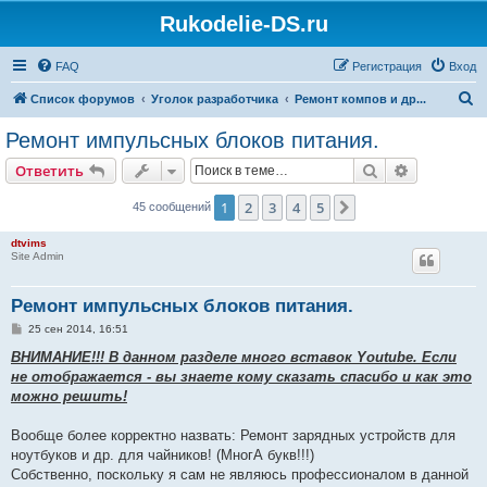
Rukodelie-DS.ru
FAQ
Регистрация
Вход
П
Список форумов
Уголок разработчика
Ремонт компов и др...
о
Ремонт импульсных блоков питания.
и
Поиск
Расширен
Ответить
с
к
1
2
3
4
5
След.
45 сообщений
dtvims
Site Admin
Ремонт импульсных блоков питания.
С
25 сен 2014, 16:51
о
о
ВНИМАНИЕ!!! В данном разделе много вставок Youtube. Если
б
не отображается - вы знаете кому сказать спасибо и как это
щ
е
можно решить!
н
и
е
Вообще более корректно назвать: Ремонт зарядных устройств для
ноутбуков и др. для чайников! (МногА букв!!!)
Собственно, поскольку я сам не являюсь профессионалом в данной