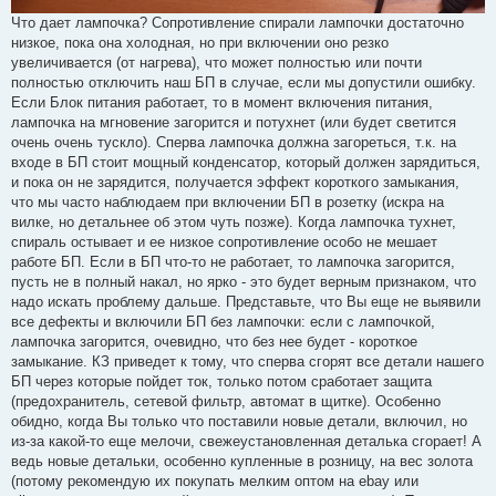
Что дает лампочка? Сопротивление спирали лампочки достаточно
низкое, пока она холодная, но при включении оно резко
увеличивается (от нагрева), что может полностью или почти
полностью отключить наш БП в случае, если мы допустили ошибку.
Если Блок питания работает, то в момент включения питания,
лампочка на мгновение загорится и потухнет (или будет светится
очень очень тускло). Сперва лампочка должна загореться, т.к. на
входе в БП стоит мощный конденсатор, который должен зарядиться,
и пока он не зарядится, получается эффект короткого замыкания,
что мы часто наблюдаем при включении БП в розетку (искра на
вилке, но детальнее об этом чуть позже). Когда лампочка тухнет,
спираль остывает и ее низкое сопротивление особо не мешает
работе БП. Если в БП что-то не работает, то лампочка загорится,
пусть не в полный накал, но ярко - это будет верным признаком, что
надо искать проблему дальше. Представьте, что Вы еще не выявили
все дефекты и включили БП без лампочки: если с лампочкой,
лампочка загорится, очевидно, что без нее будет - короткое
замыкание. КЗ приведет к тому, что сперва сгорят все детали нашего
БП через которые пойдет ток, только потом сработает защита
(предохранитель, сетевой фильтр, автомат в щитке). Особенно
обидно, когда Вы только что поставили новые детали, включил, но
из-за какой-то еще мелочи, свежеустановленная деталька сгорает! А
ведь новые детальки, особенно купленные в розницу, на вес золота
(потому рекомендую их покупать мелким оптом на ebay или