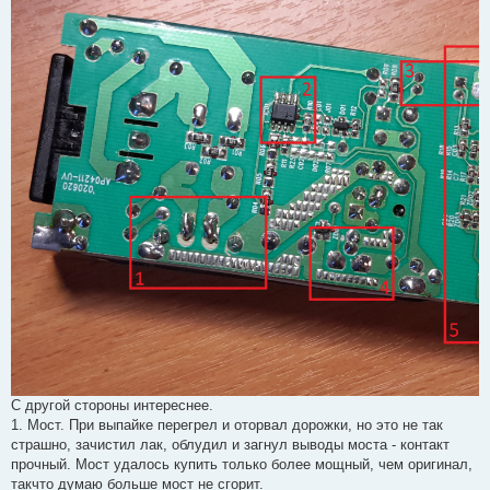
С другой стороны интереснее.
1. Мост. При выпайке перегрел и оторвал дорожки, но это не так
страшно, зачистил лак, облудил и загнул выводы моста - контакт
прочный. Мост удалось купить только более мощный, чем оригинал,
такчто думаю больше мост не сгорит.