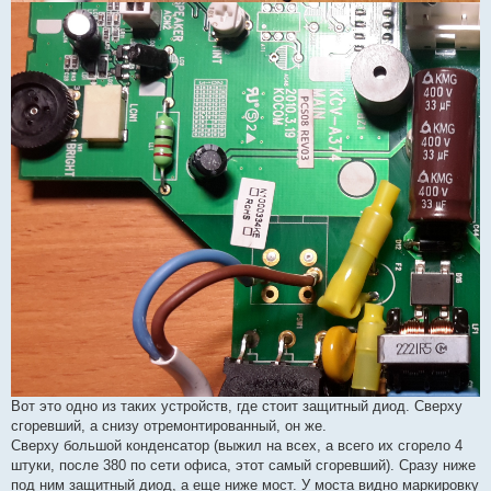
Вот это одно из таких устройств, где стоит защитный диод. Сверху
сгоревший, а снизу отремонтированный, он же.
Сверху большой конденсатор (выжил на всех, а всего их сгорело 4
штуки, после 380 по сети офиса, этот самый сгоревший). Сразу ниже
под ним защитный диод, а еще ниже мост. У моста видно маркировку