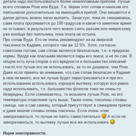
детали надо воспользоваться более низкоплавным припоем. Лучше
всего сплавом Розе или Вуда. Т.е. берем этот сплав и наносим его
паяльником дополнительно на имеющийся припой. Они мешаются и
далее деталь можно легко выпаять. Зачастую, пока их смешиваешь,
сама плата прогревается до 100 градусов и какое-то заметное время
не остывает, в результате чего можно снять разъем или микросхему
уже вообще без паяльника, пока плата не остыла.
Про сплав Вуда. Его не очень рекомендуют из-за зверской
токсичности Кадмия, которого там аж 12.5%. Хотя, согласно
советским гостам, сам сплав является безопасным, т.е. в пределах
нормы. Вроде как опасными являются пары его окиси, а не он сам. В
общем есть куча споров о его вредности и большинство описаний
гласят,что лучше его не использовать, за то он дешевле, чем Розе.
Даже если принять во внимание, что сам сплав безопасен и Кадмия
в нем не много, все же лучше будет перестраховаться и при его
использовании использовать хорошую вытяжку, которую все-равно
надо использовать, т.к. большинство флюсов тоже не очень-то
безвредны. Если сомневаетесь, то возьмите лучше Розе, но его
температура плавления чуть выше. Также очень токсичны сплавы
свинца, как и сам свинец, который присутствует в свинцовом припое
и даже многие сплавы олова токсичны. Если очень этим
заморачиваться, то лучше не паять самостоятельно
А если не
заморачиваться, то вытяжку лучше все же использовать
Ищем неисправности.