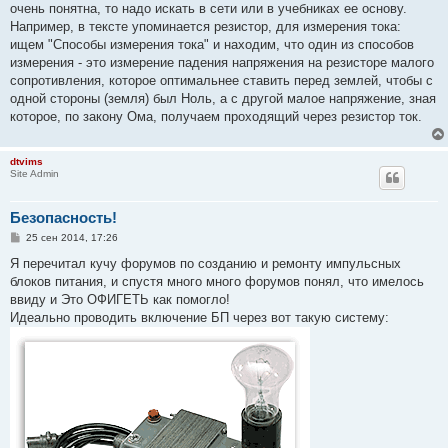
очень понятна, то надо искать в сети или в учебниках ее основу.
Например, в тексте упоминается резистор, для измерения тока:
ищем "Способы измерения тока" и находим, что один из способов
измерения - это измерение падения напряжения на резисторе малого
сопротивления, которое оптимальнее ставить перед землей, чтобы с
одной стороны (земля) был Ноль, а с другой малое напряжение, зная
которое, по закону Ома, получаем проходящий через резистор ток.
dtvims
Site Admin
Безопасность!
С
25 сен 2014, 17:26
о
о
Я перечитал кучу форумов по созданию и ремонту импульсных
б
блоков питания, и спустя много много форумов понял, что имелось
щ
е
ввиду и Это ОФИГЕТЬ как помогло!
н
Идеально проводить включение БП через вот такую систему:
и
е