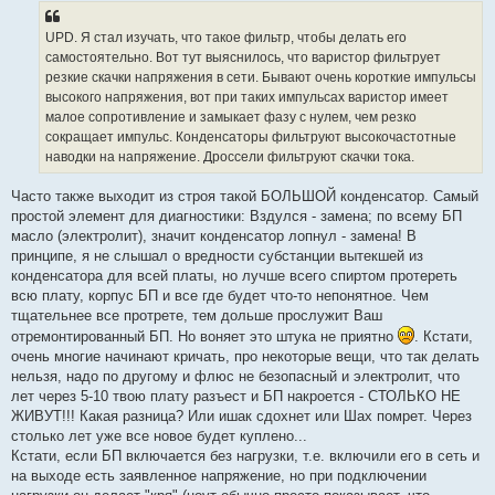
UPD. Я стал изучать, что такое фильтр, чтобы делать его
самостоятельно. Вот тут выяснилось, что варистор фильтрует
резкие скачки напряжения в сети. Бывают очень короткие импульсы
высокого напряжения, вот при таких импульсах варистор имеет
малое сопротивление и замыкает фазу с нулем, чем резко
сокращает импульс. Конденсаторы фильтруют высокочастотные
наводки на напряжение. Дроссели фильтруют скачки тока.
Часто также выходит из строя такой БОЛЬШОЙ конденсатор. Самый
простой элемент для диагностики: Вздулся - замена; по всему БП
масло (электролит), значит конденсатор лопнул - замена! В
принципе, я не слышал о вредности субстанции вытекшей из
конденсатора для всей платы, но лучше всего спиртом протереть
всю плату, корпус БП и все где будет что-то непонятное. Чем
тщательнее все протрете, тем дольше прослужит Ваш
отремонтированный БП. Но воняет это штука не приятно
. Кстати,
очень многие начинают кричать, про некоторые вещи, что так делать
нельзя, надо по другому и флюс не безопасный и электролит, что
лет через 5-10 твою плату разъест и БП накроется - СТОЛЬКО НЕ
ЖИВУТ!!! Какая разница? Или ишак сдохнет или Шах помрет. Через
столько лет уже все новое будет куплено...
Кстати, если БП включается без нагрузки, т.е. включили его в сеть и
на выходе есть заявленное напряжение, но при подключении