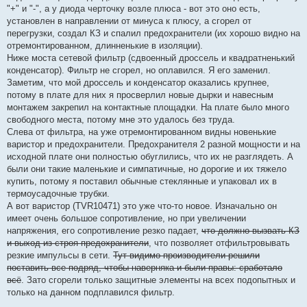
"+" и "-", а у диода черточку возле плюса - вот это оно есть,
установлен в направлении от минуса к плюсу, а сгорел от
перегрузки, создал КЗ и спалил предохранители (их хорошо видно на
отремонтированном, длинненькие в изоляции).
Ниже моста сетевой фильтр (сдвоенный дроссель и квадратненький
конденсатор). Фильтр не сгорел, но оплавился. Я его заменил.
Заметим, что мой дроссель и конденсатор оказались крупнее,
потому в плате для них я просверлил новые дырки и навесным
монтажем закрепил на контактные площадки. На плате было много
свободного места, потому мне это удалось без труда.
Слева от фильтра, на уже отремонтированном видны новенькие
варистор и предохранители. Предохранителя 2 разной мощности и на
исходной плате они полностью обуглились, что их не разглядеть. А
были они такие маленькие и симпатичные, но дорогие и их тяжело
купить, потому я поставил обычные стеклянные и упаковал их в
термоусадочные трубки.
А вот варистор (TVR10471) это уже что-то новое. Изначально он
имеет очень большое сопротивление, но при увеличении
напряжения, его сопротивление резко падает,
что должно вызвать КЗ
и выход из строя предохранители
, что позволяет отфильтровывать
резкие импульсы в сети.
Тут видимо производители решили
поставить все подряд, чтобы наверняка и были правы: сработало
всё
. Зато сгорели только защитные элементы на всех подопытных и
только на данном подплавился фильтр.