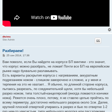
dtvims
Site Admin
Разбираем!
С
25 сен 2014, 17:36
о
о
Вам повезло, если Вы найдете на корпусе БП винтики - это значит,
б
что корпус можно разобрать, не ломая! Почти все БП на европейском
щ
е
рынке надо буквально разламывать.
н
Есть варианты раскрытия корпуса с нагреванием, аккуратным
и
е
подрезанием ножом - слишком заморочено и сложно, а у меня и
терпения на это не хватает... Я обычно, по длинной стороне корпуса,
пытаюсь разрезать, по соединительной щели, хотя бы небольшой
разрез ножом, типа толстый-канцелярский (иногда ломаются кончики
ножа). Режется очень плохо, потому, я не ставлю целью пройтись по
всему периметру, достаточно небольшого разреза около 1см. Далее,
крупной плоской отверткой упираюсь в разрез и бью по отвертке 1-2
раз чем-то увесистым, типа небольшого молотка или пассатижами.