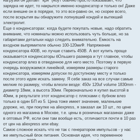
нагрузки он делает "кря" (ноут обычно просто показывает, что
зарядка не идет, то накрылся именно конденсатор и только он! Даже
если внешне он в порядке, то это все-равно он, но скорее всего,
после вскрытия вы обнаружите лопнувший кондей и вытекший
электролит.
Еще о конденсаторах: когда будете покупать новые, надо обратить
внимание, что номиналы можно использовать чуть больше, но за
габаритами детальки надо следить внимательно. Емкость на
входном выпрямителе обычно 100-120мкФ. Напряжение
конденсатора 400В, но лучше ставить 450В. А вот купить проще
оказывается конденсаторы бОльшего размера и тут главное, чтобы
конденсатор влез в отведенное для него место. Поэтому в первую
очередь вооружаемся линейкой, измеряем размеры старого
конденсатора, измеряем допуски по доступному месту и только
после этого идем искать замену. Я себе заказ на все случаи самые
мелкие по размеру, чтобы влезли везде: 450v 120uf volume 1830mm -
диаметр 18мм, а высота 30мм. Первоначально я купил высотой в
40мм, в результате этот конденсатор с плясками с бубном влез
только в один БП из 5. Цена тоже имеет значение, маленькие
дороже, но, при покупке на aliexpress, я заказал аж 10 шт., по цене
одного из магазина в Москве, т.е. цены в розничных магазинах даже
в оптовых РФ, если они там вообще есть, отличаются почти в 10 раз
от цен на aliexpress или ebay.
Самое сложное искать что не так с генератором импульсов - у нас
же импульсный блок питания. Основная идея, что переменное