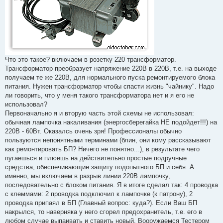
Что это такое? включаем в розетку 220 трансформатор.
Трансформатор преобразует напряжение 220В в 220В, т.е. на выходе
получаем те же 220В, для нормального пуска ремонтируемого блока
питания. Нужен трансформатор чтобы спасти жизнь "чайнику". Надо
ли говорить, что у меня такого трансформатора нет и я его не
использовал?
Первоначально я и вторую часть этой схемы не использовал:
обычная лампочка накаливания (энергосберегайка НЕ подойдет!!!) на
220В - 60Вт. Оказалсь очень зря! Профессионалы обычно
пользуются непонятными терминами (блин, они кому рассказывают
как ремонтировать БП? Ничего не понятно...), в результате чего
пугаешься и плюешь на действительно простые подручные
средства, обеспечивающие защиту подопытного БП и себя. А
именно, мы включаем в разрыв линии 220В лампочку,
последовательно с блоком питания. Я в итоге сделал так: 4 проводка
с клеммами: 2 проводка подключил к лампочке (к патрону), 2
проводка припаял в БП (Главный вопрос: куда?). Если Ваш БП
накрылся, то наверняка у него сгорел предохранитель, т.е. его в
любом случае выпаивать и ставить новый. Вооружаемся Тестером