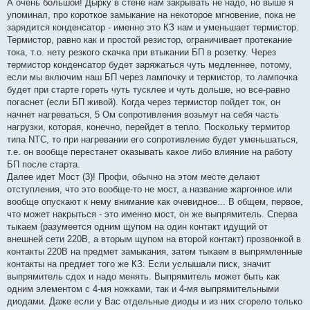
А очень большой! Дырку в стене нам закрывать не надо, но выше я
упоминал, про короткое замыкание на некоторое мгновение, пока не
зарядится конденсатор - именно это КЗ нам и уменьшает термистор.
Термистор, равно как и простой резистор, ограничивает протекание
тока, т.о. нету резкого скачка при втыкании БП в розетку. Через
термистор конденсатор будет заряжаться чуть медленнее, потому,
если мы включим наш БП через лампочку и термистор, то лампочка
будет при старте гореть чуть тусклее и чуть дольше, но все-равно
погаснет (если БП живой). Когда через термистор пойдет ток, он
начнет нагреваться, 5 Ом сопротивления возьмут на себя часть
нагрузки, которая, конечно, перейдет в тепло. Поскольку термитор
типа NTC, то при нагревании его сопротивление будет уменьшаться,
т.е. он вообще перестанет оказывать какое либо влияние на работу
БП после старта.
Далее идет Мост (3)! Профи, обычно на этом месте делают
отступления, что это вообще-то не мост, а название жаргонное или
вообще опускают к нему внимание как очевидное... В общем, первое,
что может накрыться - это именно мост, он же выпрямитель. Сперва
тыкаем (разумеется одним щупом на один контакт идущий от
внешней сети 220В, а вторым щупом на второй контакт) прозвонкой в
контакты 220В на предмет замыкания, затем тыкаем в выпрямленные
контакты на предмет того же КЗ. Если услышали писк, значит
выпрямитель сдох и надо менять. Выпрямитель может быть как
одним элементом с 4-мя ножками, так и 4-мя выпрямительными
диодами. Даже если у Вас отдельные диоды и из них сгорело только