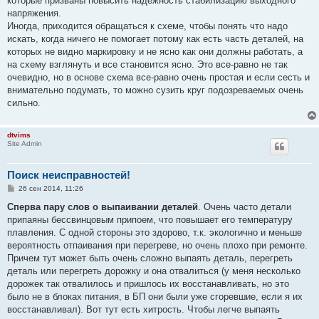
которые призваны повысить надежность стабилизацию выходного
напряжения.
Иногда, приходится обращаться к схеме, чтобы понять что надо
искать, когда ничего не помогает потому как есть часть деталей, на
которых не видно маркировку и не ясно как они должны работать, а
на схему взглянуть и все становится ясно. Это все-равно не так
очевидно, но в основе схема все-равно очень простая и если сесть и
внимательно подумать, то можно сузить круг подозреваемых очень
сильно.
dtvims
Site Admin
Поиск неисправностей!
С
26 сен 2014, 11:26
о
о
Сперва пару слов о выпаивании деталей
. Очень часто детали
б
припаяны бессвинцовым припоем, что повышает его температуру
щ
е
плавления. С одной стороны это здорово, т.к. экологично и меньше
н
вероятность отпаивания при перегреве, но очень плохо при ремонте.
и
е
Причем тут может быть очень сложно выпаять деталь, перегреть
деталь или перегреть дорожку и она отвалиться (у меня несколько
дорожек так отвалилось и пришлось их восстанавливать, но это
было не в блоках питания, в БП они были уже сгоревшие, если я их
восстанавливал). Вот тут есть хитрость. Чтобы легче выпаять