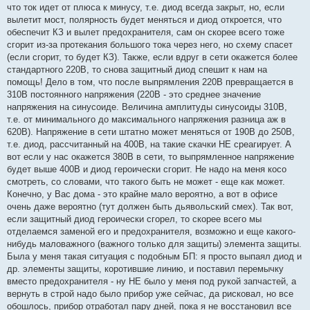
что ток идет от плюса к минусу, т.е. диод всегда закрыт, но, если
вылетит мост, полярность будет меняться и диод откроется, что
обеспечит КЗ и вылет предохранителя, сам он скорее всего тоже
сгорит из-за протекания большого тока через него, но схему спасет
(если сгорит, то будет КЗ). Также, если вдруг в сети окажется более
стандартного 220В, то снова защитный диод спешит к нам на
помощь! Дело в том, что после выпрямления 220В превращается в
310В постоянного напряжения (220В - это среднее значение
напряжения на синусоиде. Величина амплитуды синусоиды 310В,
т.е. от минимального до максимального напряжения разница аж в
620В). Напряжение в сети штатно может меняться от 190В до 250В,
т.е. диод, рассчитанный на 400В, на такие скачки НЕ среагирует. А
вот если у нас окажется 380В в сети, то выпрямленное напряжение
будет выше 400В и диод героически сгорит. Не надо на меня косо
смотреть, со словами, что такого быть не может - еще как может.
Конечно, у Вас дома - это крайне мало вероятно, а вот в офисе
очень даже вероятно (тут должен быть дьявольский смех). Так вот,
если защитный диод героически сгорел, то скорее всего мы
отделаемся заменой его и предохранителя, возможно и еще какого-
нибудь маловажного (важного только для защиты) элемента защиты.
Была у меня такая ситуация с подобным БП: я просто выпаял диод и
др. элементы защиты, коротившие линию, и поставил перемычку
вместо предохранителя - ну НЕ было у меня под рукой запчастей, а
вернуть в строй надо было прибор уже сейчас, да рисковал, но все
обошлось, прибор отработал пару дней, пока я не восстановил все