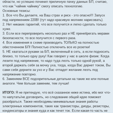
области, но успешно починил приличную пачку данных БП, считаю,
что как "чайник чайнику" смогу описать технологию.
Основные тезисы:
1. Все что Вы делаете, на Ваш страх и риск - это опасно!!! Запуск
под напряжением 220В! (тут надо красивую молнию нарисовать).
2. Нет никаких гарантий, что все получится и легко сделать только
хуже.
3. Если все перепроверить несколько раз и НЕ пренебрегать мерами
безопасности, то все получится с первого раза.
4. Все изменения в схеме производить ТОЛЬКО на полностью
обесточенном БП! Полностью отключить все из розетки!
5. НЕ хвататься руками за БП, включенный в сеть, а если подносить
близко, то только одну руку! Как говорил у нас в школе физик: Когда
лезите под напряжение, то надо туда лезть только одной рукой, а
второй держать себя за мочку уха, тогда, когда Вас дернет током, Вы
сами себя дерните за ухо и у Вас отпадет желание лезть под
напряжение повторно.
6. Заменяем ВСЕ подозрительные детальки на такие же или полные
аналоги. Чем больше заменим, тем лучше!
ИТОГО:
Я не претендую, что всё сказанное ниже истина, ибо мог что-
то напутать/не договорить, но следование общей идее поможет
разобраться. Также необходимы минимальные знания работы
электронных компонентов, таких как транзисторы, диоды, резисторы,
конденсаторы и знания куда и как течет ток. Если какая-то часть не