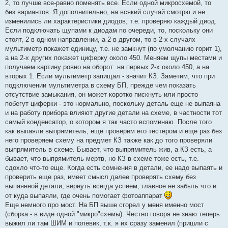
2, то лучше все-равно поменять все. Если одной микросхемой, то
без вариантов. Я дополнительно, на всякий случай смотрю и не
изменились ли характеристики диодов, т.е. проверяю каждый диод.
Если подключать щупами к диодам по очереди, то, поскольку они
стоят, 2 в одном направлении, а 2 в другом, то в 2-х случаях
мультиметр покажет единицу, т.е. не замкнут (по умолчанию горит 1),
а на 2-х других покажет циферку около 450. Меняем щупы местами и
получаем картину ровно на оборот: на первых 2-х около 450, а на
вторых 1. Если мультиметр запищал - значит КЗ. Заметим, что при
подключении мультиметра в схему БП, прежде чем показать
отсутствие замыкания, он может коротко пискнуть или просто
побегут циферки - это нормально, поскольку деталь еще не выпаяна
и на работу прибора влияют другие детали на схеме, в частности тот
самый конденсатор, о котором я так часто вспоминаю. После того
как выпаяли выпрямитель, еще проверим его тестером и еще раз без
него проверяем схему на предмет КЗ также как до того проверяли
выпрямитель в схеме. Бывает, что выпрямитель жив, а КЗ есть, а
бывает, что выпрямитель мертв, но КЗ в схеме тоже есть, т.е.
сдохло что-то еще. Когда есть сомнения в детали, ее надо выпаять и
проверить еще раз, имеет смысл далее проверять схему без
выпаянной детали, вернуть всегда успеем, главное не забыть что и
от куда выпаяли, где очень помогает фотоаппарат
Еще немного про мост. На БП выше сгорел у меня именно мост
(сборка - в виде одной "микро"схемы). Честно говоря не знаю теперь
выжил ли там ШИМ и полевик, т.к. я их сразу заменил (пришли с